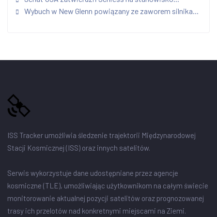
Wybuch w New Glenn powiązany ze zaworem silnika...
ISS Tracker umożliwia śledzenie trajektorii Międzynarodowej
Stacji Kosmicznej (ISS) oraz innych satelitów.
Serwis wykorzystuje dane udostępniane przez agencje
kosmiczne (TLE), umożliwiając użytkownikom na całym świecie
monitorowanie aktualnej pozycji satelitów oraz prognozowanej
trasy ich przelotów nad konkretnymi miejscami na Ziemi.