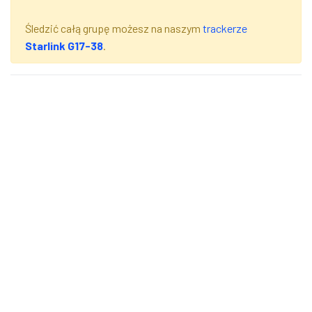
Śledzić całą grupę możesz na naszym
trackerze
Starlink G17-38
.