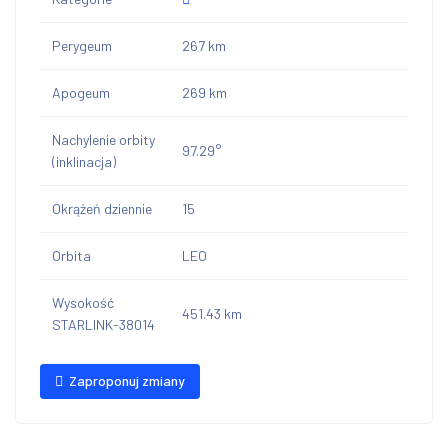
Perygeum
267 km
Apogeum
269 km
Nachylenie orbity
97.29°
(inklinacja)
Okrążeń dziennie
15
Orbita
LEO
Wysokość
451.43 km
STARLINK-38014
Zaproponuj zmiany