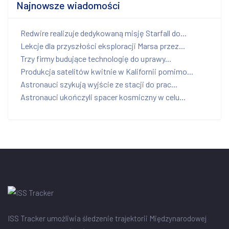
Najnowsze wiadomości
Redwire realizuje dedykowaną misję Starfall do...
Lekcje dla przyszłości eksploracji Marsa przez...
Trzy firmy budujące technologię do uprawy...
Produkcja satelitów kwitnie w Kalifornii pomimo...
Astronauci szykują wyjście ze stacji do prac...
Astronauci ukończyli spacer kosmiczny w celu...
ISS Tracker umożliwia śledzenie trajektorii Międzynarodowej