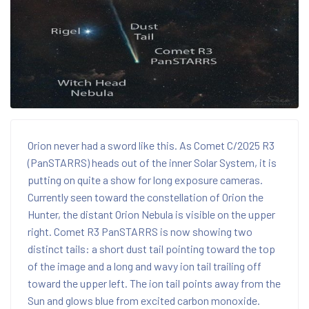
Orion never had a sword like this. As Comet C/2025 R3
(PanSTARRS) heads out of the inner Solar System, it is
putting on quite a show for long exposure cameras.
Currently seen toward the constellation of Orion the
Hunter, the distant Orion Nebula is visible on the upper
right. Comet R3 PanSTARRS is now showing two
distinct tails: a short dust tail pointing toward the top
of the image and a long and wavy ion tail trailing off
toward the upper left. The ion tail points away from the
Sun and glows blue from excited carbon monoxide.