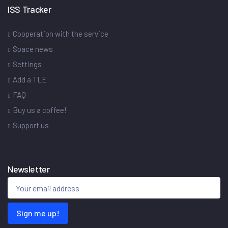
ISS Tracker
Cooperation with the service
Space news
Settings
Add a TLE
FAQ
Buy us a coffee!
Support us
Newsletter
Sign me up!