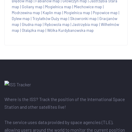
Błędów map
|
Fabianów map
|
Główczyn map
|
Jastrzębia Stara
map
|
Goliany map
|
Mogielnica map
|
Miechowice map
|
Modrzewina map
|
Kaplin map
|
Mogielnica map
|
Popowice map
|
Dylew map
|
Trzylatków Duży map
|
Skowronki map
|
Gracjanów
map
|
Głudna map
|
Rębowola map
|
Jastrzębia map
|
Wilhelmów
map
|
Otalążka map
|
Wólka Kurdybanowska map
Where is the ISS? Track the position of the International Space
Station and other satellites live!
The service uses data provided by space agencies (TLE),
allowing users around the world to monitor the current position