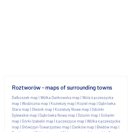
Roztworów - maps of surrounding towns
Dalboszek map
|
Wólka Dańkowska map
|
Wola Łęczeszycka
map
|
Wodziczna map
|
Kozietuły map
|
Koziel map
|
Dąbrówka
Stara map
|
Oleśnik map
|
Kozietuły Nowe map
|
Odcinki
Dylewskie map
|
Dąbrówka Nowa map
|
Dziunin map
|
Golianki
map
|
Górki-Izabelin map
|
Łęczeszyce map
|
Wólka Łęczeszycka
map
|
Główczyn-Towarzystwo map
|
Dańków map
|
Błedów map
|