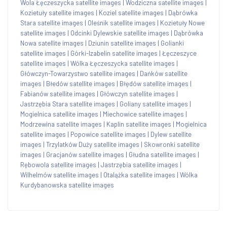
Wola Łęczeszycka satellite images
|
Wodziczna satellite images
|
Kozietuły satellite images
|
Koziel satellite images
|
Dąbrówka
Stara satellite images
|
Oleśnik satellite images
|
Kozietuły Nowe
satellite images
|
Odcinki Dylewskie satellite images
|
Dąbrówka
Nowa satellite images
|
Dziunin satellite images
|
Golianki
satellite images
|
Górki-Izabelin satellite images
|
Łęczeszyce
satellite images
|
Wólka Łęczeszycka satellite images
|
Główczyn-Towarzystwo satellite images
|
Dańków satellite
images
|
Błedów satellite images
|
Błędów satellite images
|
Fabianów satellite images
|
Główczyn satellite images
|
Jastrzębia Stara satellite images
|
Goliany satellite images
|
Mogielnica satellite images
|
Miechowice satellite images
|
Modrzewina satellite images
|
Kaplin satellite images
|
Mogielnica
satellite images
|
Popowice satellite images
|
Dylew satellite
images
|
Trzylatków Duży satellite images
|
Skowronki satellite
images
|
Gracjanów satellite images
|
Głudna satellite images
|
Rębowola satellite images
|
Jastrzębia satellite images
|
Wilhelmów satellite images
|
Otalążka satellite images
|
Wólka
Kurdybanowska satellite images