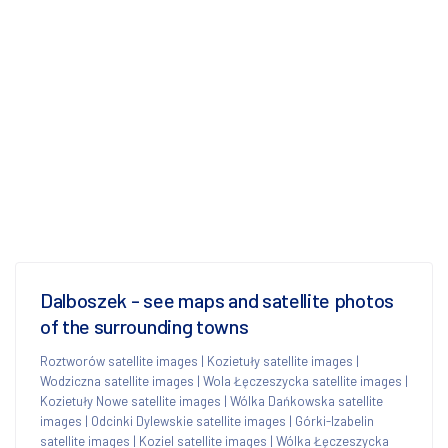
Dalboszek - see maps and satellite photos
of the surrounding towns
Roztworów satellite images
|
Kozietuły satellite images
|
Wodziczna satellite images
|
Wola Łęczeszycka satellite images
|
Kozietuły Nowe satellite images
|
Wólka Dańkowska satellite
images
|
Odcinki Dylewskie satellite images
|
Górki-Izabelin
satellite images
|
Koziel satellite images
|
Wólka Łęczeszycka