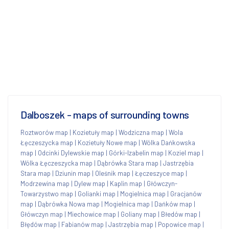
Dalboszek - maps of surrounding towns
Roztworów map
|
Kozietuły map
|
Wodziczna map
|
Wola
Łęczeszycka map
|
Kozietuły Nowe map
|
Wólka Dańkowska
map
|
Odcinki Dylewskie map
|
Górki-Izabelin map
|
Koziel map
|
Wólka Łęczeszycka map
|
Dąbrówka Stara map
|
Jastrzębia
Stara map
|
Dziunin map
|
Oleśnik map
|
Łęczeszyce map
|
Modrzewina map
|
Dylew map
|
Kaplin map
|
Główczyn-
Towarzystwo map
|
Golianki map
|
Mogielnica map
|
Gracjanów
map
|
Dąbrówka Nowa map
|
Mogielnica map
|
Dańków map
|
Główczyn map
|
Miechowice map
|
Goliany map
|
Błedów map
|
Błędów map
|
Fabianów map
|
Jastrzębia map
|
Popowice map
|