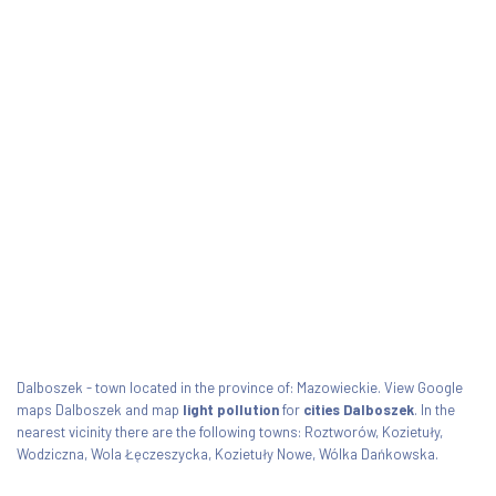
Dalboszek - town located in the province of: Mazowieckie. View Google
maps Dalboszek and map
light pollution
for
cities Dalboszek
. In the
nearest vicinity there are the following towns: Roztworów, Kozietuły,
Wodziczna, Wola Łęczeszycka, Kozietuły Nowe, Wólka Dańkowska.