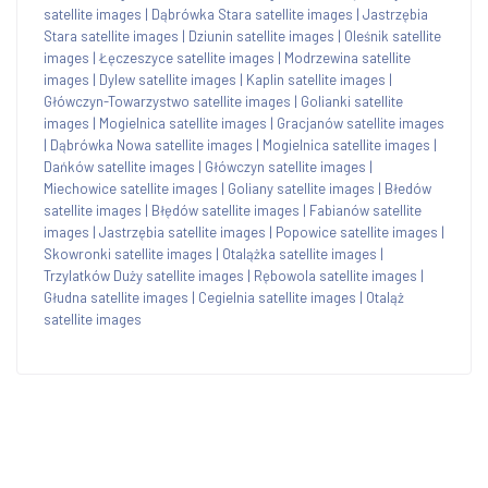
satellite images
|
Dąbrówka Stara satellite images
|
Jastrzębia
Stara satellite images
|
Dziunin satellite images
|
Oleśnik satellite
images
|
Łęczeszyce satellite images
|
Modrzewina satellite
images
|
Dylew satellite images
|
Kaplin satellite images
|
Główczyn-Towarzystwo satellite images
|
Golianki satellite
images
|
Mogielnica satellite images
|
Gracjanów satellite images
|
Dąbrówka Nowa satellite images
|
Mogielnica satellite images
|
Dańków satellite images
|
Główczyn satellite images
|
Miechowice satellite images
|
Goliany satellite images
|
Błedów
satellite images
|
Błędów satellite images
|
Fabianów satellite
images
|
Jastrzębia satellite images
|
Popowice satellite images
|
Skowronki satellite images
|
Otalążka satellite images
|
Trzylatków Duży satellite images
|
Rębowola satellite images
|
Głudna satellite images
|
Cegielnia satellite images
|
Otaląż
satellite images