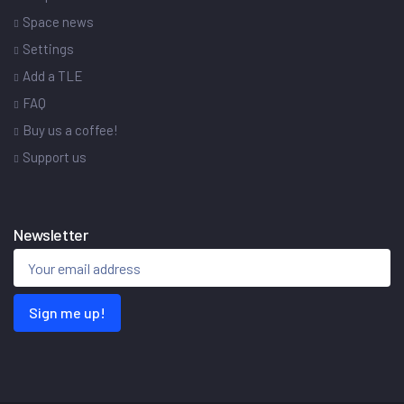
Space news
Settings
Add a TLE
FAQ
Buy us a coffee!
Support us
Newsletter
Sign me up!