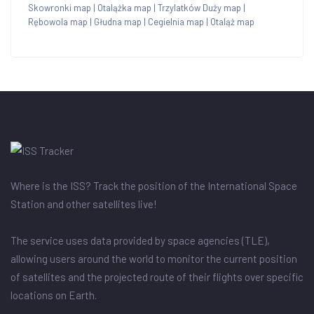
Skowronki map
|
Otalążka map
|
Trzylatków Duży map
|
Rębowola map
|
Głudna map
|
Cegielnia map
|
Otaląż map
Where is the ISS? Track the position of the International Space
Station and other satellites live!
The service uses data provided by space agencies (TLE),
allowing users around the world to monitor the current position
of satellites and the projected route of their flights over specific
locations on Earth.