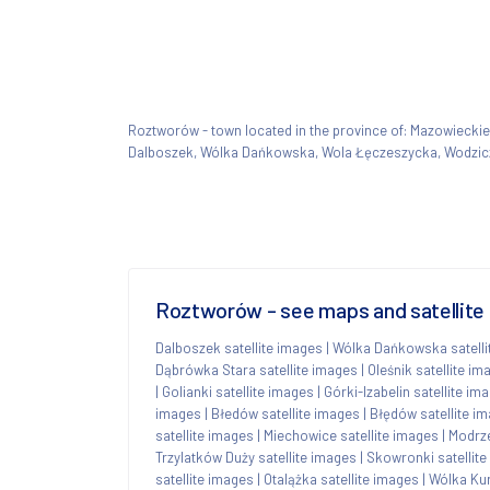
Roztworów - town located in the province of: Mazowiec
Dalboszek, Wólka Dańkowska, Wola Łęczeszycka, Wodziczn
Roztworów - see maps and satellite 
Dalboszek satellite images
|
Wólka Dańkowska satelli
Dąbrówka Stara satellite images
|
Oleśnik satellite im
|
Golianki satellite images
|
Górki-Izabelin satellite im
images
|
Błedów satellite images
|
Błędów satellite i
satellite images
|
Miechowice satellite images
|
Modrze
Trzylatków Duży satellite images
|
Skowronki satellit
satellite images
|
Otalążka satellite images
|
Wólka Kur