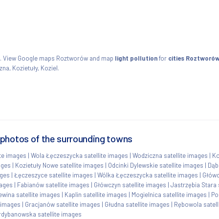
kie. View Google maps Roztworów and map
light pollution
for
cities Roztworó
a, Kozietuły, Koziel.
photos of the surrounding towns
te images
|
Wola Łęczeszycka satellite images
|
Wodziczna satellite images
|
Ko
ages
|
Kozietuły Nowe satellite images
|
Odcinki Dylewskie satellite images
|
Dąb
ages
|
Łęczeszyce satellite images
|
Wólka Łęczeszycka satellite images
|
Główc
mages
|
Fabianów satellite images
|
Główczyn satellite images
|
Jastrzębia Stara 
wina satellite images
|
Kaplin satellite images
|
Mogielnica satellite images
|
Po
e images
|
Gracjanów satellite images
|
Głudna satellite images
|
Rębowola satell
dybanowska satellite images