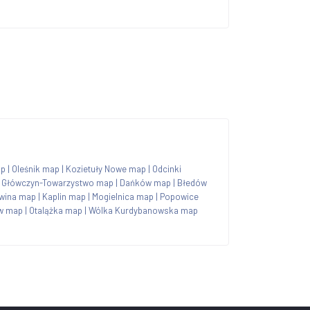
ap
|
Oleśnik map
|
Kozietuły Nowe map
|
Odcinki
|
Główczyn-Towarzystwo map
|
Dańków map
|
Błedów
wina map
|
Kaplin map
|
Mogielnica map
|
Popowice
w map
|
Otalążka map
|
Wólka Kurdybanowska map