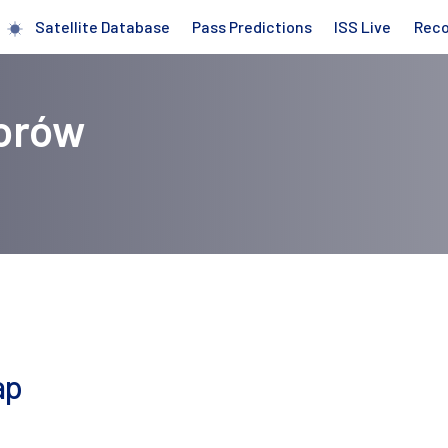
Satellite Database
Pass Predictions
ISS Live
Rec
worów
ap