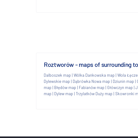
Roztworów - maps of surrounding t
Dalboszek map
|
Wólka Dańkowska map
|
Wola Łęcze
Dylewskie map
|
Dąbrówka Nowa map
|
Dziunin map
|
map
|
Błędów map
|
Fabianów map
|
Główczyn map
|
J
map
|
Dylew map
|
Trzylatków Duży map
|
Skowronki 