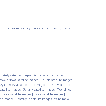
w
. In the nearest vicinity there are the following towns:
zietuły satellite images
|
Koziel satellite images
|
rówka Nowa satellite images
|
Dziunin satellite images
zyn-Towarzystwo satellite images
|
Dańków satellite
satellite images
|
Goliany satellite images
|
Mogielnica
powice satellite images
|
Dylew satellite images
|
ite images
|
Jastrzębia satellite images
|
Wilhelmów