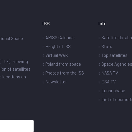
ISS
Info
ARISS Calendar
Satellite datab
ational Space
Height of ISS
Stats
Virtual Walk
Top satellites
(TLE), allowing
Poland from space
Space Agencie
ion of satellites
Photos from the ISS
NASA TV
ic locations on
Newsletter
ESA TV
Lunar phase
List of cosmo