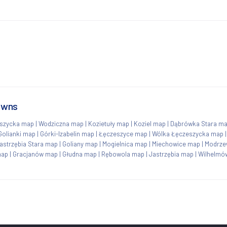
owns
szycka map
|
Wodziczna map
|
Kozietuły map
|
Koziel map
|
Dąbrówka Stara m
Golianki map
|
Górki-Izabelin map
|
Łęczeszyce map
|
Wólka Łęczeszycka map
astrzębia Stara map
|
Goliany map
|
Mogielnica map
|
Miechowice map
|
Modrze
map
|
Gracjanów map
|
Głudna map
|
Rębowola map
|
Jastrzębia map
|
Wilhelmó