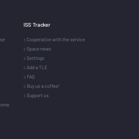
ISS Tracker
ase
Cooperation with the service
Space news
Settings
s
Add a TLE
FAQ
Buy us a coffee!
Support us
drome