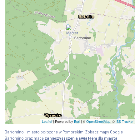
Leaflet
| Powered by
Esri
|
©
OpenStreetMap
, ©
ISS Tracker
Barłomino - miasto położone w Pomorskim. Zobacz mapy Google
Barłomino oraz mapę
zanieczyszczenia światłem
dla
miasta