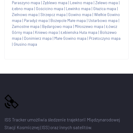
Paraszyno mapa
|
Zęblewo mapa
|
Lewino mapa
|
Zelewo mapa
|
Łebno mapa
|
Gościcino mapa
|
Lewinko mapa
|
Głazica mapa
|
Zielnowo mapa
|
Strzepcz mapa
|
Gowino mapa
|
Wielkie Gowino
mapa
|
Paradyż mapa
|
Bożepole Małe mapa
|
Ustarbowo mapa
|
Zamostne mapa
|
Będargowo mapa
|
Miłoszewo mapa
|
Łówcz
Górny mapa
|
Kniewo mapa
|
Łebieńska Huta mapa
|
Bolszewo
mapa
|
Donimierz mapa
|
Małe Gowino mapa
|
Przetoczyno mapa
|
Głusino mapa
ISS Tracker umożliwia śledzenie trajektorii Międzynarodowej
Stacji Kosmicznej (ISS) oraz innych satelitów.