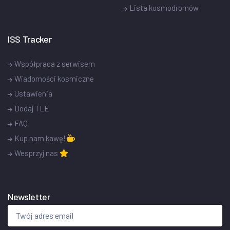
Lista kosmodromów
ISS Tracker
Współpraca z serwisem
Wiadomości kosmiczne
Ustawienia
Dodaj TLE
FAQ
Kup nam kawę!
Wesprzyj nas
Newsletter