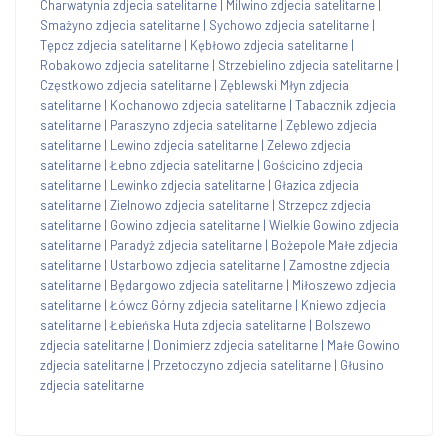
Charwatynia zdjecia satelitarne
|
Milwino zdjecia satelitarne
|
Smażyno zdjecia satelitarne
|
Sychowo zdjecia satelitarne
|
Tępcz zdjecia satelitarne
|
Kębłowo zdjecia satelitarne
|
Robakowo zdjecia satelitarne
|
Strzebielino zdjecia satelitarne
|
Częstkowo zdjecia satelitarne
|
Zęblewski Młyn zdjecia
satelitarne
|
Kochanowo zdjecia satelitarne
|
Tabacznik zdjecia
satelitarne
|
Paraszyno zdjecia satelitarne
|
Zęblewo zdjecia
satelitarne
|
Lewino zdjecia satelitarne
|
Zelewo zdjecia
satelitarne
|
Łebno zdjecia satelitarne
|
Gościcino zdjecia
satelitarne
|
Lewinko zdjecia satelitarne
|
Głazica zdjecia
satelitarne
|
Zielnowo zdjecia satelitarne
|
Strzepcz zdjecia
satelitarne
|
Gowino zdjecia satelitarne
|
Wielkie Gowino zdjecia
satelitarne
|
Paradyż zdjecia satelitarne
|
Bożepole Małe zdjecia
satelitarne
|
Ustarbowo zdjecia satelitarne
|
Zamostne zdjecia
satelitarne
|
Będargowo zdjecia satelitarne
|
Miłoszewo zdjecia
satelitarne
|
Łówcz Górny zdjecia satelitarne
|
Kniewo zdjecia
satelitarne
|
Łebieńska Huta zdjecia satelitarne
|
Bolszewo
zdjecia satelitarne
|
Donimierz zdjecia satelitarne
|
Małe Gowino
zdjecia satelitarne
|
Przetoczyno zdjecia satelitarne
|
Głusino
zdjecia satelitarne