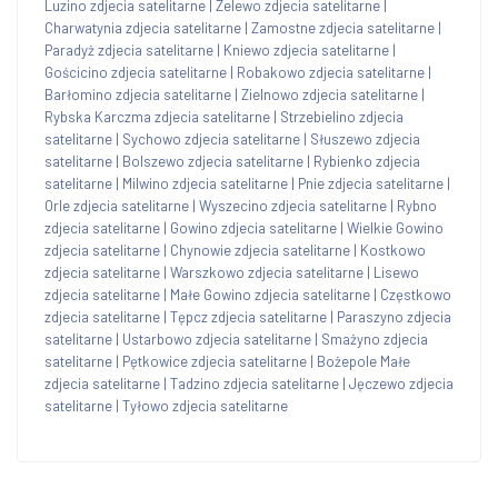
Luzino zdjecia satelitarne
|
Zelewo zdjecia satelitarne
|
Charwatynia zdjecia satelitarne
|
Zamostne zdjecia satelitarne
|
Paradyż zdjecia satelitarne
|
Kniewo zdjecia satelitarne
|
Gościcino zdjecia satelitarne
|
Robakowo zdjecia satelitarne
|
Barłomino zdjecia satelitarne
|
Zielnowo zdjecia satelitarne
|
Rybska Karczma zdjecia satelitarne
|
Strzebielino zdjecia
satelitarne
|
Sychowo zdjecia satelitarne
|
Słuszewo zdjecia
satelitarne
|
Bolszewo zdjecia satelitarne
|
Rybienko zdjecia
satelitarne
|
Milwino zdjecia satelitarne
|
Pnie zdjecia satelitarne
|
Orle zdjecia satelitarne
|
Wyszecino zdjecia satelitarne
|
Rybno
zdjecia satelitarne
|
Gowino zdjecia satelitarne
|
Wielkie Gowino
zdjecia satelitarne
|
Chynowie zdjecia satelitarne
|
Kostkowo
zdjecia satelitarne
|
Warszkowo zdjecia satelitarne
|
Lisewo
zdjecia satelitarne
|
Małe Gowino zdjecia satelitarne
|
Częstkowo
zdjecia satelitarne
|
Tępcz zdjecia satelitarne
|
Paraszyno zdjecia
satelitarne
|
Ustarbowo zdjecia satelitarne
|
Smażyno zdjecia
satelitarne
|
Pętkowice zdjecia satelitarne
|
Bożepole Małe
zdjecia satelitarne
|
Tadzino zdjecia satelitarne
|
Jęczewo zdjecia
satelitarne
|
Tyłowo zdjecia satelitarne