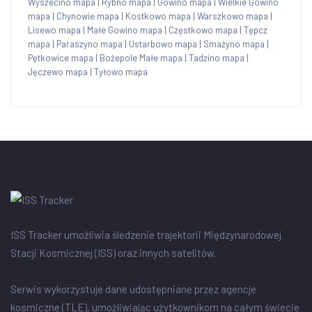
Wyszecino mapa
|
Rybno mapa
|
Gowino mapa
|
Wielkie Gowino
mapa
|
Chynowie mapa
|
Kostkowo mapa
|
Warszkowo mapa
|
Lisewo mapa
|
Małe Gowino mapa
|
Częstkowo mapa
|
Tępcz
mapa
|
Paraszyno mapa
|
Ustarbowo mapa
|
Smażyno mapa
|
Pętkowice mapa
|
Bożepole Małe mapa
|
Tadzino mapa
|
Jęczewo mapa
|
Tyłowo mapa
ISS Tracker umożliwia śledzenie trajektorii Międzynarodowej
Stacji Kosmicznej (ISS) oraz innych satelitów.
Serwis wykorzystuje dane udostępniane przez agencje
kosmiczne (TLE), umożliwiając użytkownikom na całym świecie