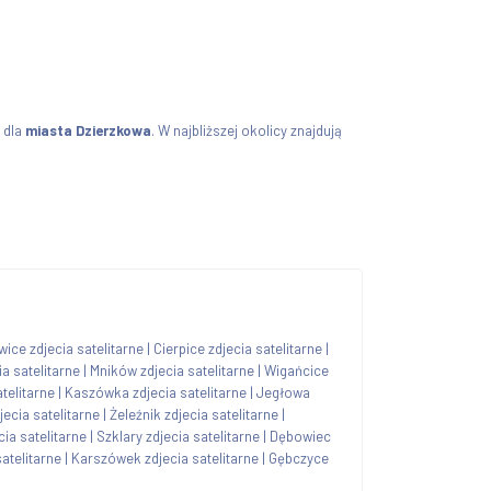
dla
miasta Dzierzkowa
. W najbliższej okolicy znajdują
ice zdjecia satelitarne
|
Cierpice zdjecia satelitarne
|
 satelitarne
|
Mników zdjecia satelitarne
|
Wigańcice
telitarne
|
Kaszówka zdjecia satelitarne
|
Jegłowa
jecia satelitarne
|
Żeleźnik zdjecia satelitarne
|
ia satelitarne
|
Szklary zdjecia satelitarne
|
Dębowiec
atelitarne
|
Karszówek zdjecia satelitarne
|
Gębczyce