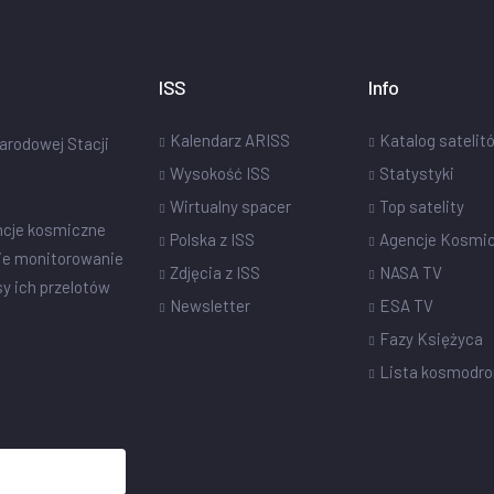
ISS
Info
Kalendarz ARISS
Katalog satelit
narodowej Stacji
Wysokość ISS
Statystyki
Wirtualny spacer
Top satelity
ncje kosmiczne
Polska z ISS
Agencje Kosmi
ie monitorowanie
Zdjęcia z ISS
NASA TV
sy ich przelotów
Newsletter
ESA TV
Fazy Księżyca
Lista kosmodr