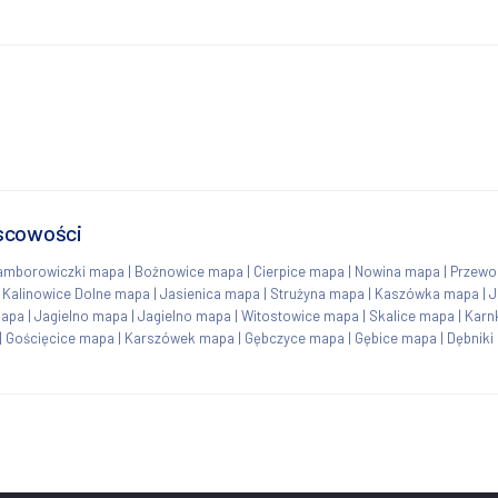
jscowości
amborowiczki mapa
|
Bożnowice mapa
|
Cierpice mapa
|
Nowina mapa
|
Przewo
|
Kalinowice Dolne mapa
|
Jasienica mapa
|
Strużyna mapa
|
Kaszówka mapa
|
J
mapa
|
Jagielno mapa
|
Jagielno mapa
|
Witostowice mapa
|
Skalice mapa
|
Karn
|
Gościęcice mapa
|
Karszówek mapa
|
Gębczyce mapa
|
Gębice mapa
|
Dębniki