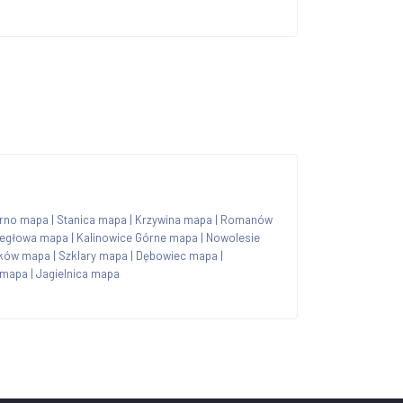
rno mapa
|
Stanica mapa
|
Krzywina mapa
|
Romanów
egłowa mapa
|
Kalinowice Górne mapa
|
Nowolesie
ków mapa
|
Szklary mapa
|
Dębowiec mapa
|
 mapa
|
Jagielnica mapa