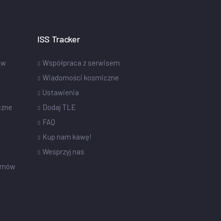
ISS Tracker
ów
Współpraca z serwisem
Wiadomości kosmiczne
Ustawienia
czne
Dodaj TLE
FAQ
Kup nam kawę!
Wesprzyj nas
omów