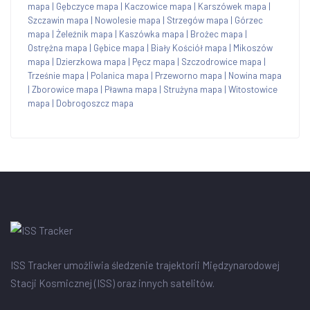
mapa
|
Gębczyce mapa
|
Kaczowice mapa
|
Karszówek mapa
|
Szczawin mapa
|
Nowolesie mapa
|
Strzegów mapa
|
Górzec
mapa
|
Żeleźnik mapa
|
Kaszówka mapa
|
Brożec mapa
|
Ostrężna mapa
|
Gębice mapa
|
Biały Kościół mapa
|
Mikoszów
mapa
|
Dzierzkowa mapa
|
Pęcz mapa
|
Szczodrowice mapa
|
Trześnie mapa
|
Polanica mapa
|
Przeworno mapa
|
Nowina mapa
|
Zborowice mapa
|
Pławna mapa
|
Strużyna mapa
|
Witostowice
mapa
|
Dobrogoszcz mapa
ISS Tracker umożliwia śledzenie trajektorii Międzynarodowej
Stacji Kosmicznej (ISS) oraz innych satelitów.