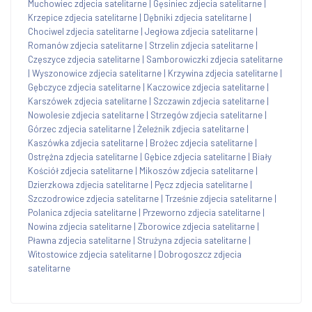
Muchowiec zdjecia satelitarne
|
Gęsiniec zdjecia satelitarne
|
Krzepice zdjecia satelitarne
|
Dębniki zdjecia satelitarne
|
Chociwel zdjecia satelitarne
|
Jegłowa zdjecia satelitarne
|
Romanów zdjecia satelitarne
|
Strzelin zdjecia satelitarne
|
Częszyce zdjecia satelitarne
|
Samborowiczki zdjecia satelitarne
|
Wyszonowice zdjecia satelitarne
|
Krzywina zdjecia satelitarne
|
Gębczyce zdjecia satelitarne
|
Kaczowice zdjecia satelitarne
|
Karszówek zdjecia satelitarne
|
Szczawin zdjecia satelitarne
|
Nowolesie zdjecia satelitarne
|
Strzegów zdjecia satelitarne
|
Górzec zdjecia satelitarne
|
Żeleźnik zdjecia satelitarne
|
Kaszówka zdjecia satelitarne
|
Brożec zdjecia satelitarne
|
Ostrężna zdjecia satelitarne
|
Gębice zdjecia satelitarne
|
Biały
Kościół zdjecia satelitarne
|
Mikoszów zdjecia satelitarne
|
Dzierzkowa zdjecia satelitarne
|
Pęcz zdjecia satelitarne
|
Szczodrowice zdjecia satelitarne
|
Trześnie zdjecia satelitarne
|
Polanica zdjecia satelitarne
|
Przeworno zdjecia satelitarne
|
Nowina zdjecia satelitarne
|
Zborowice zdjecia satelitarne
|
Pławna zdjecia satelitarne
|
Strużyna zdjecia satelitarne
|
Witostowice zdjecia satelitarne
|
Dobrogoszcz zdjecia
satelitarne