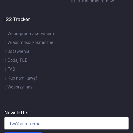
Lista kosmodromów
ISS Tracker
Współpraca z serwisem
Wiadomości kosmiczne
Ustawienia
Dodaj TLE
FAQ
Kup nam kawę!
Wesprzyj nas
Newsletter