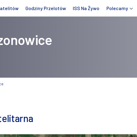
atelitów
Godziny Przelotów
ISS Na Żywo
Polecamy
zonowice
ce
elitarna