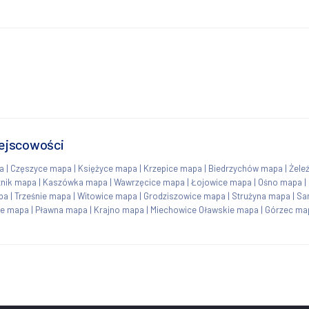
ejscowości
a
|
Częszyce mapa
|
Księżyce mapa
|
Krzepice mapa
|
Biedrzychów mapa
|
Żele
tnik mapa
|
Kaszówka mapa
|
Wawrzęcice mapa
|
Łojowice mapa
|
Ośno mapa
|
pa
|
Trześnie mapa
|
Witowice mapa
|
Grodziszowice mapa
|
Strużyna mapa
|
Sa
e mapa
|
Pławna mapa
|
Krajno mapa
|
Miechowice Oławskie mapa
|
Górzec ma