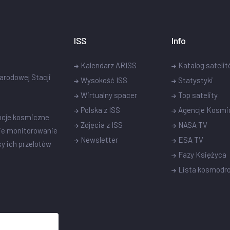
ISS
Info
Kalendarz ARISS
Katalog sateli
narodowej Stacji
Wysokość ISS
Statystyki
Wirtualny spacer
Top satelity
Polska z ISS
Agencje Kosmi
ncje kosmiczne
Zdjęcia z ISS
NASA TV
ie monitorowanie
Newsletter
ESA TV
sy ich przelotów
Fazy Księżyca
Lista kosmod