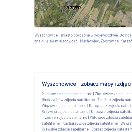
Wyszonowice - miasto położone w województwie: Dolno
znajdują się miejscowości: Muchowiec, Zborowice, Karszó
Wyszonowice - zobacz mapy i zdjęcia
Muchowiec zdjecia satelitarne
|
Zborowice zdjecia sat
Biedrzychów zdjecia satelitarne
|
Żeleźnik zdjecia sate
Wiązów zdjecia satelitarne
|
Kuropatnik zdjecia sateli
Krzywina zdjecia satelitarne
|
Chociwel zdjecia satelit
Trześnie zdjecia satelitarne
|
Witowice zdjecia satelita
satelitarne
|
Kucharzowice zdjecia satelitarne
|
Wawrzy
Oławskie zdjecia satelitarne
|
Górzec zdjecia satelitar