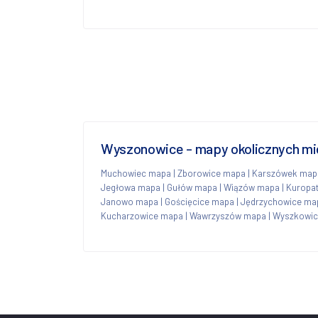
Wyszonowice - mapy okolicznych mi
Muchowiec mapa
|
Zborowice mapa
|
Karszówek map
Jegłowa mapa
|
Gułów mapa
|
Wiązów mapa
|
Kuropa
Janowo mapa
|
Gościęcice mapa
|
Jędrzychowice ma
Kucharzowice mapa
|
Wawrzyszów mapa
|
Wyszkowic