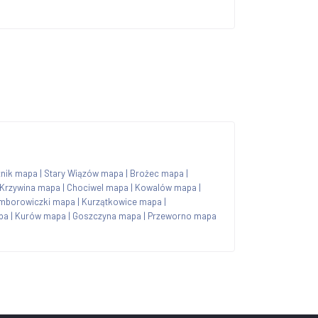
źnik mapa
|
Stary Wiązów mapa
|
Brożec mapa
|
Krzywina mapa
|
Chociwel mapa
|
Kowalów mapa
|
mborowiczki mapa
|
Kurzątkowice mapa
|
pa
|
Kurów mapa
|
Goszczyna mapa
|
Przeworno mapa