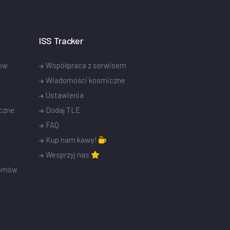
ISS Tracker
tów
Współpraca z serwisem
Wiadomości kosmiczne
Ustawienia
czne
Dodaj TLE
FAQ
Kup nam kawę!
Wesprzyj nas
romów