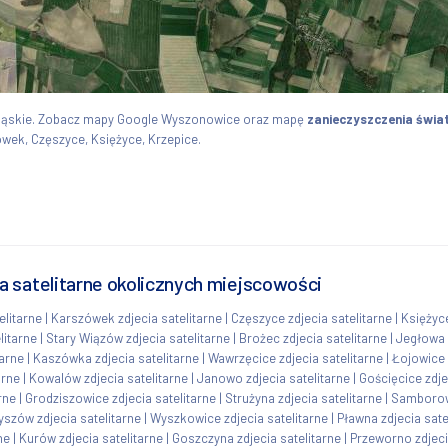
śląskie. Zobacz mapy Google Wyszonowice oraz mapę
zanieczyszczenia świa
wek, Częszyce, Księżyce, Krzepice.
 satelitarne okolicznych miejscowości
elitarne
|
Karszówek zdjecia satelitarne
|
Częszyce zdjecia satelitarne
|
Księżyce
litarne
|
Stary Wiązów zdjecia satelitarne
|
Brożec zdjecia satelitarne
|
Jegłowa z
tarne
|
Kaszówka zdjecia satelitarne
|
Wawrzęcice zdjecia satelitarne
|
Łojowice 
arne
|
Kowalów zdjecia satelitarne
|
Janowo zdjecia satelitarne
|
Gościęcice zdje
rne
|
Grodziszowice zdjecia satelitarne
|
Strużyna zdjecia satelitarne
|
Samborowi
szów zdjecia satelitarne
|
Wyszkowice zdjecia satelitarne
|
Pławna zdjecia sate
ne
|
Kurów zdjecia satelitarne
|
Goszczyna zdjecia satelitarne
|
Przeworno zdjeci