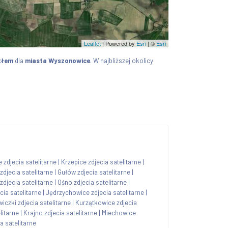
Leaflet
| Powered by
Esri
|
©
Esri
tłem
dla
miasta Wyszonowice
. W najbliższej okolicy
 zdjecia satelitarne
|
Krzepice zdjecia satelitarne
|
djecia satelitarne
|
Gułów zdjecia satelitarne
|
zdjecia satelitarne
|
Ośno zdjecia satelitarne
|
cia satelitarne
|
Jędrzychowice zdjecia satelitarne
|
czki zdjecia satelitarne
|
Kurzątkowice zdjecia
litarne
|
Krajno zdjecia satelitarne
|
Miechowice
a satelitarne