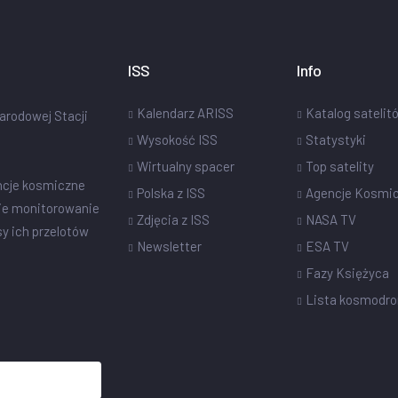
ISS
Info
Kalendarz ARISS
Katalog satelit
narodowej Stacji
Wysokość ISS
Statystyki
Wirtualny spacer
Top satelity
ncje kosmiczne
Polska z ISS
Agencje Kosmi
ie monitorowanie
Zdjęcia z ISS
NASA TV
sy ich przelotów
Newsletter
ESA TV
Fazy Księżyca
Lista kosmodr