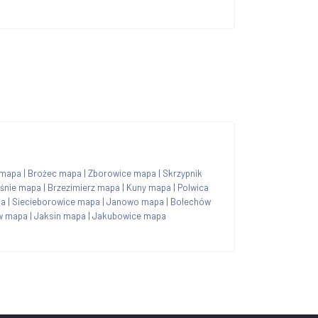
 mapa
|
Brożec mapa
|
Zborowice mapa
|
Skrzypnik
eśnie mapa
|
Brzezimierz mapa
|
Kuny mapa
|
Polwica
pa
|
Siecieborowice mapa
|
Janowo mapa
|
Bolechów
w mapa
|
Jaksin mapa
|
Jakubowice mapa