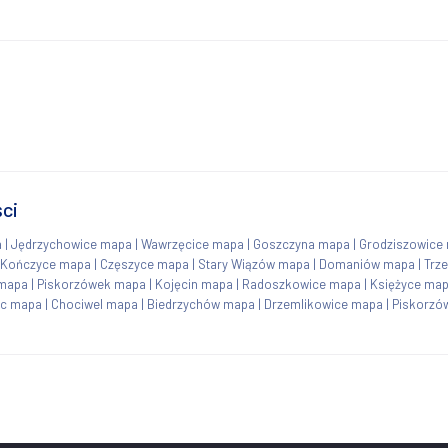
ci
a
|
Jędrzychowice mapa
|
Wawrzęcice mapa
|
Goszczyna mapa
|
Grodziszowice
Kończyce mapa
|
Częszyce mapa
|
Stary Wiązów mapa
|
Domaniów mapa
|
Trz
 mapa
|
Piskorzówek mapa
|
Kojęcin mapa
|
Radoszkowice mapa
|
Księżyce ma
c mapa
|
Chociwel mapa
|
Biedrzychów mapa
|
Drzemlikowice mapa
|
Piskorzó