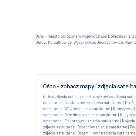
Ośno - miasto położone w województwie: Dolnośląskie.
Gułów, Kurzątkowice, Wyszkowice, Jędrzychowice, Wawrz
Ośno - zobacz mapy i zdjęcia sateli
Gułów zdjecia satelitarne
|
Kurzątkowice zdjecia satel
satelitarne
|
Grodziszowice zdjecia satelitarne
|
Brożec
satelitarne
|
Wiązów zdjecia satelitarne
|
Kończyce zdje
satelitarne
|
Brzezimierz zdjecia satelitarne
|
Kuny zdje
satelitarne
|
Piskorzówek zdjecia satelitarne
|
Kojęcin 
zdjecia satelitarne
|
Bolechów zdjecia satelitarne
|
Peł
zdjecia satelitarne
|
Drzemlikowice zdjecia satelitarne