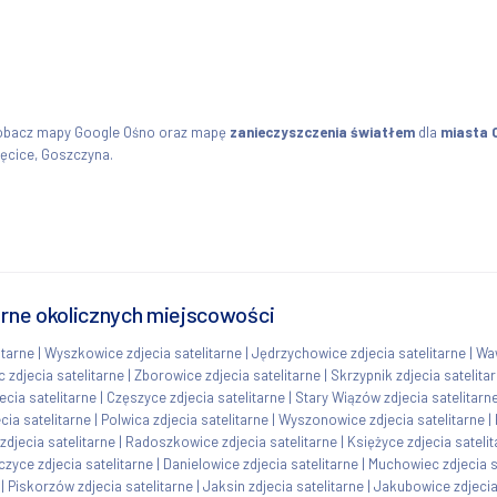
 Zobacz mapy Google Ośno oraz mapę
zanieczyszczenia światłem
dla
miasta 
ęcice, Goszczyna.
tarne okolicznych miejscowości
itarne
|
Wyszkowice zdjecia satelitarne
|
Jędrzychowice zdjecia satelitarne
|
Waw
 zdjecia satelitarne
|
Zborowice zdjecia satelitarne
|
Skrzypnik zdjecia satelita
cia satelitarne
|
Częszyce zdjecia satelitarne
|
Stary Wiązów zdjecia satelitarn
cia satelitarne
|
Polwica zdjecia satelitarne
|
Wyszonowice zdjecia satelitarne
|
zdjecia satelitarne
|
Radoszkowice zdjecia satelitarne
|
Księżyce zdjecia sateli
czyce zdjecia satelitarne
|
Danielowice zdjecia satelitarne
|
Muchowiec zdjecia s
|
Piskorzów zdjecia satelitarne
|
Jaksin zdjecia satelitarne
|
Jakubowice zdjecia