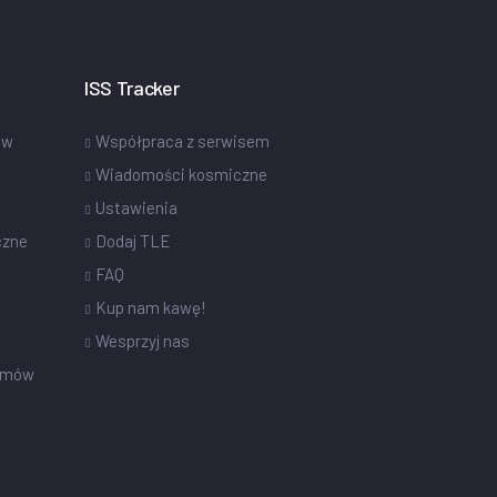
ISS Tracker
ów
Współpraca z serwisem
Wiadomości kosmiczne
Ustawienia
czne
Dodaj TLE
FAQ
Kup nam kawę!
Wesprzyj nas
omów