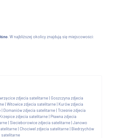
Ośno
. W najbliższej okolicy znajdują się miejscowości:
rzęcice zdjecia satelitarne
|
Goszczyna zdjecia
rne
|
Witowice zdjecia satelitarne
|
Kurów zdjecia
e
|
Domaniów zdjecia satelitarne
|
Trześnie zdjecia
Krzepice zdjecia satelitarne
|
Pławna zdjecia
tarne
|
Siecieborowice zdjecia satelitarne
|
Janowo
atelitarne
|
Chociwel zdjecia satelitarne
|
Biedrzychów
 satelitarne