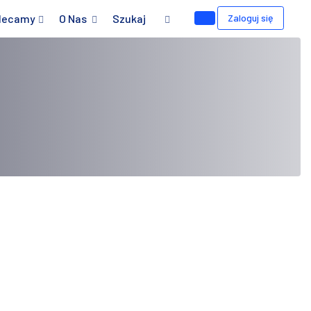
lecamy
O Nas
Szukaj
Zaloguj się