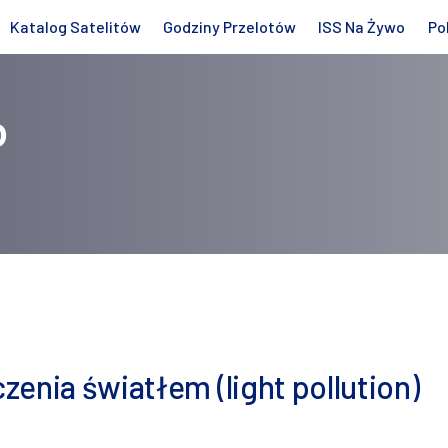
Katalog Satelitów
Godziny Przelotów
ISS Na Żywo
Po
o
enia światłem (light pollution)