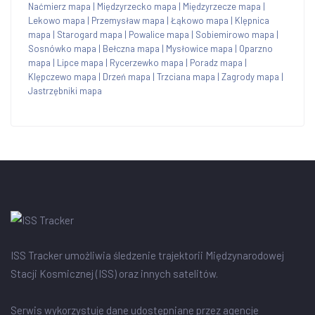
Naćmierz mapa
|
Międzyrzecko mapa
|
Międzyrzecze mapa
|
Lekowo mapa
|
Przemysław mapa
|
Łąkowo mapa
|
Klępnica
mapa
|
Starogard mapa
|
Powalice mapa
|
Sobiemirowo mapa
|
Sosnówko mapa
|
Bełczna mapa
|
Mysłowice mapa
|
Oparzno
mapa
|
Lipce mapa
|
Rycerzewko mapa
|
Poradz mapa
|
Klępczewo mapa
|
Drzeń mapa
|
Trzciana mapa
|
Zagrody mapa
|
Jastrzębniki mapa
ISS Tracker umożliwia śledzenie trajektorii Międzynarodowej
Stacji Kosmicznej (ISS) oraz innych satelitów.
Serwis wykorzystuje dane udostępniane przez agencje