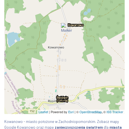
Leaflet
| Powered by
Esri
|
©
OpenStreetMap
, ©
ISS Tracker
Kowanowo - miasto położone w Zachodniopomorskim. Zobacz mapy
Google Kowanowo oraz mapę
zanieczyszczenia światłem
dla
miasta