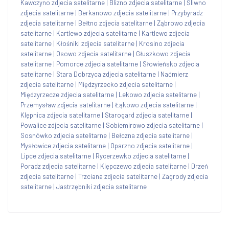
Kawczyno zdjecia satelitarne
|
Blizno zdjecia satelitarne
|
Śliwno
zdjecia satelitarne
|
Berkanowo zdjecia satelitarne
|
Przybyradz
zdjecia satelitarne
|
Bełtno zdjecia satelitarne
|
Ząbrowo zdjecia
satelitarne
|
Kartlewo zdjecia satelitarne
|
Kartlewo zdjecia
satelitarne
|
Kłośniki zdjecia satelitarne
|
Krosino zdjecia
satelitarne
|
Osowo zdjecia satelitarne
|
Głuszkowo zdjecia
satelitarne
|
Pomorce zdjecia satelitarne
|
Słowieńsko zdjecia
satelitarne
|
Stara Dobrzyca zdjecia satelitarne
|
Naćmierz
zdjecia satelitarne
|
Międzyrzecko zdjecia satelitarne
|
Międzyrzecze zdjecia satelitarne
|
Lekowo zdjecia satelitarne
|
Przemysław zdjecia satelitarne
|
Łąkowo zdjecia satelitarne
|
Klępnica zdjecia satelitarne
|
Starogard zdjecia satelitarne
|
Powalice zdjecia satelitarne
|
Sobiemirowo zdjecia satelitarne
|
Sosnówko zdjecia satelitarne
|
Bełczna zdjecia satelitarne
|
Mysłowice zdjecia satelitarne
|
Oparzno zdjecia satelitarne
|
Lipce zdjecia satelitarne
|
Rycerzewko zdjecia satelitarne
|
Poradz zdjecia satelitarne
|
Klępczewo zdjecia satelitarne
|
Drzeń
zdjecia satelitarne
|
Trzciana zdjecia satelitarne
|
Zagrody zdjecia
satelitarne
|
Jastrzębniki zdjecia satelitarne