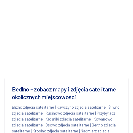
Bedlno - zobacz mapy i zdjęcia satelitarne
okolicznych miejscowości
Blizno zdjecia satelitarne
|
Kawczyno zdjecia satelitarne
|
Śliwno
zdjecia satelitarne
|
Rusinowo zdjecia satelitarne
|
Przybyradz
zdjecia satelitarne
|
Kłośniki zdjecia satelitarne
|
Kowanowo
zdjecia satelitarne
|
Osowo zdjecia satelitarne
|
Bełtno zdjecia
satelitarne
|
Krosino zdjecia satelitarne
|
Naćmierz zdjecia