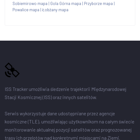
Sobiemirowo mapa
|
Gola Górna mapa
|
Przyborze mapa
|
Powalice mapa
|
Łobżany mapa
ISS Tracker umożliwia śledzenie trajektorii Międzynarodowej
Stacji Kosmicznej (ISS) oraz innych satelitów.
Serwis wykorzystuje dane udostępniane przez agencje
kosmiczne (TLE), umożliwiając użytkownikom na całym świecie
monitorowanie aktualnej pozycji satelitów oraz prognozowanej
trasy ich przelotów nad konkretnymi miejscami na Ziemi.