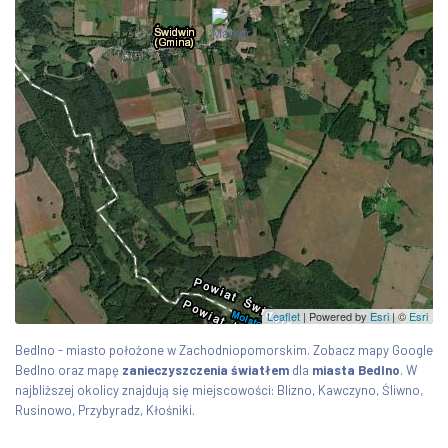
Leaflet
| Powered by
Esri
|
©
Esri
Bedlno - miasto położone w Zachodniopomorskim. Zobacz mapy Google
Bedlno oraz mapę
zanieczyszczenia światłem
dla
miasta Bedlno
. W
najbliższej okolicy znajdują się miejscowości: Blizno, Kawczyno, Śliwno,
Rusinowo, Przybyradz, Kłośniki.