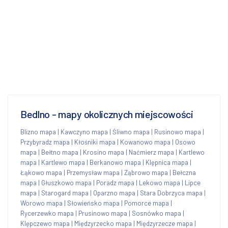
Bedlno - mapy okolicznych miejscowości
Blizno mapa
|
Kawczyno mapa
|
Śliwno mapa
|
Rusinowo mapa
|
Przybyradz mapa
|
Kłośniki mapa
|
Kowanowo mapa
|
Osowo
mapa
|
Bełtno mapa
|
Krosino mapa
|
Naćmierz mapa
|
Kartlewo
mapa
|
Kartlewo mapa
|
Berkanowo mapa
|
Klępnica mapa
|
Łąkowo mapa
|
Przemysław mapa
|
Ząbrowo mapa
|
Bełczna
mapa
|
Głuszkowo mapa
|
Poradz mapa
|
Lekowo mapa
|
Lipce
mapa
|
Starogard mapa
|
Oparzno mapa
|
Stara Dobrzyca mapa
|
Worowo mapa
|
Słowieńsko mapa
|
Pomorce mapa
|
Rycerzewko mapa
|
Prusinowo mapa
|
Sosnówko mapa
|
Klępczewo mapa
|
Międzyrzecko mapa
|
Międzyrzecze mapa
|