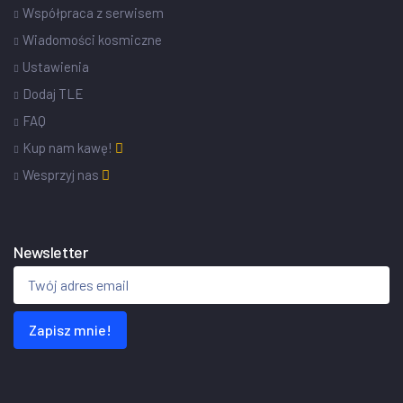
Współpraca z serwisem
Wiadomości kosmiczne
Ustawienia
Dodaj TLE
FAQ
Kup nam kawę!
Wesprzyj nas
Newsletter
Zapisz mnie!