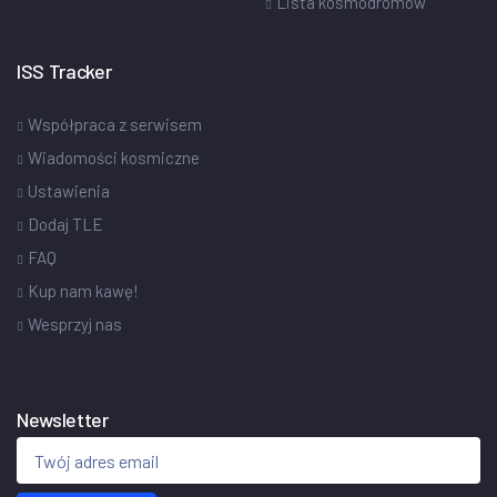
Lista kosmodromów
ISS Tracker
Współpraca z serwisem
Wiadomości kosmiczne
Ustawienia
Dodaj TLE
FAQ
Kup nam kawę!
Wesprzyj nas
Newsletter