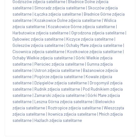
Godziszów zdjecia satelitarne
|
Bładnice Dolne zdjecia
satelitarne
|
Simoradz zdjecia satelitarne
|
Skoczów zdjecia
satelitarne
|
Łączka zdjecia satelitarne
|
Bładnice Górne zdjecia
satelitarne
|
Kozakowice Dolne zdjecia satelitarne
|
Wiślica
zdjecia satelitarne
|
Kozakowice Górne zdjecia satelitarne
|
Harbutowice zdjecia satelitarne
|
Ogrodzona zdjecia satelitarne
|
Dębowiec zdjecia satelitarne
|
Kiczyce zdjecia satelitarne
|
Goleszów zdjecia satelitarne
|
Ochaby Małe zdjecia satelitarne
|
Cisownica zdjecia satelitarne
|
Kostkowice zdjecia satelitarne
|
Ochaby Wielkie zdjecia satelitarne
|
Górki Wielkie zdjecia
satelitarne
|
Pierściec zdjecia satelitarne
|
Gumna zdjecia
satelitarne
|
Ustroń zdjecia satelitarne
|
Bażanowice zdjecia
satelitarne
|
Pogórze zdjecia satelitarne
|
Kowale zdjecia
satelitarne
|
Dzięgielów zdjecia satelitarne
|
Drogomyśl zdjecia
satelitarne
|
Rudnik zdjecia satelitarne
|
Pod Rudnikiem zdjecia
satelitarne
|
Zamarski zdjecia satelitarne
|
Górki Małe zdjecia
satelitarne
|
Leszna Górna zdjecia satelitarne
|
Bielowicko
zdjecia satelitarne
|
Roztropice zdjecia satelitarne
|
Wieszczęta
zdjecia satelitarne
|
Iłownica zdjecia satelitarne
|
Mnich zdjecia
satelitarne
|
Hażlach zdjecia satelitarne