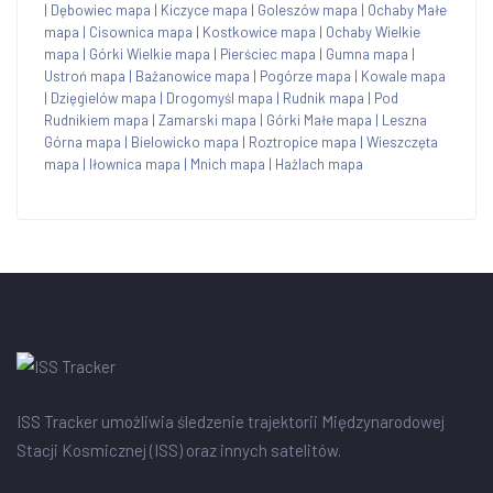
|
Dębowiec mapa
|
Kiczyce mapa
|
Goleszów mapa
|
Ochaby Małe
mapa
|
Cisownica mapa
|
Kostkowice mapa
|
Ochaby Wielkie
mapa
|
Górki Wielkie mapa
|
Pierściec mapa
|
Gumna mapa
|
Ustroń mapa
|
Bażanowice mapa
|
Pogórze mapa
|
Kowale mapa
|
Dzięgielów mapa
|
Drogomyśl mapa
|
Rudnik mapa
|
Pod
Rudnikiem mapa
|
Zamarski mapa
|
Górki Małe mapa
|
Leszna
Górna mapa
|
Bielowicko mapa
|
Roztropice mapa
|
Wieszczęta
mapa
|
Iłownica mapa
|
Mnich mapa
|
Hażlach mapa
ISS Tracker umożliwia śledzenie trajektorii Międzynarodowej
Stacji Kosmicznej (ISS) oraz innych satelitów.