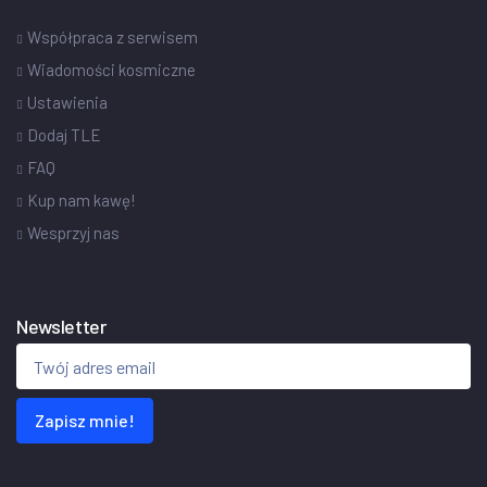
Współpraca z serwisem
Wiadomości kosmiczne
Ustawienia
Dodaj TLE
FAQ
Kup nam kawę!
Wesprzyj nas
Newsletter
Zapisz mnie!