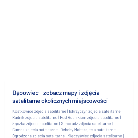
Dębowiec - zobacz mapy i zdjęcia
satelitarne okolicznych miejscowości
Kostkowice zdjecia satelitarne
|
Iskrzyczyn zdjecia satelitarne
|
Rudnik zdjecia satelitarne
|
Pod Rudnikiem zdjecia satelitarne
|
Łączka zdjecia satelitarne
|
Simoradz zdjecia satelitarne
|
Gumna zdjecia satelitarne
|
Ochaby Małe zdjecia satelitarne
|
Ogrodzona zdjecia satelitarne
|
Międzyświeć zdjecia satelitarne
|