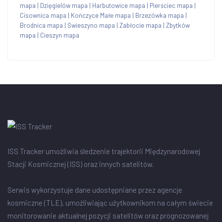
mapa
|
Dzięgielów mapa
|
Harbutowice mapa
|
Pierściec mapa
|
Cisownica mapa
|
Kończyce Małe mapa
|
Brzezówka mapa
|
Brodnica mapa
|
Świeszyno mapa
|
Zabłocie mapa
|
Zbytków
mapa
|
Cieszyn mapa
ISS Tracker umożliwia śledzenie trajektorii Międzynarodowej
Stacji Kosmicznej (ISS) oraz innych satelitów.
Serwis wykorzystuje dane udostępniane przez agencje
kosmiczne (TLE), umożliwiając użytkownikom na całym świecie
monitorowanie aktualnej pozycji satelitów oraz prognozowanej