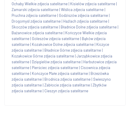
Ochaby Wielkie zdjecia satelitarne
|
Kisielów zdjecia satelitarne
|
Zamarski zdjecia satelitarne
|
Wiślica zdjecia satelitarne
|
Pruchna zdjecia satelitarne
|
Godziszów zdjecia satelitarne
|
Drogomyśl zdjecia satelitarne
|
Hażlach zdjecia satelitarne
|
Skoczów zdjecia satelitarne
|
Bładnice Dolne zdjecia satelitarne
|
Bażanowice zdjecia satelitarne
|
Kończyce Wielkie zdjecia
satelitarne
|
Goleszów zdjecia satelitarne
|
Bąków zdjecia
satelitarne
|
Kozakowice Dolne zdjecia satelitarne
|
Kiczyce
zdjecia satelitarne
|
Bładnice Górne zdjecia satelitarne
|
Kozakowice Górne zdjecia satelitarne
|
Jarząbkowice zdjecia
satelitarne
|
Dzięgielów zdjecia satelitarne
|
Harbutowice zdjecia
satelitarne
|
Pierściec zdjecia satelitarne
|
Cisownica zdjecia
satelitarne
|
Kończyce Małe zdjecia satelitarne
|
Brzezówka
zdjecia satelitarne
|
Brodnica zdjecia satelitarne
|
Świeszyno
zdjecia satelitarne
|
Zabłocie zdjecia satelitarne
|
Zbytków
zdjecia satelitarne
|
Cieszyn zdjecia satelitarne