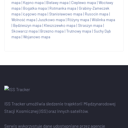
mapa
|
Kępno mapa
|
Bielawy mapa
|
Cieplewo mapa
|
Wocławy
mapa
|
Bogatka mapa
|
Rotmanka mapa
|
Grabiny-Zameczek
mapa
|
Łęgowo mapa
|
Stanisławowo mapa
|
Rusocin mapa
|
Wolność mapa
|
Juszkowo mapa
|
Różyny mapa
|
Wiślinka mapa
|
Będzieszyn mapa
|
Kleszczewko mapa
|
Straszyn mapa
|
Skowarcz mapa
|
Brzezno mapa
|
Trutnowy mapa
|
Suchy Dąb
mapa
|
Wojanowo mapa
ISS Tracker umożliwia śledzenie trajektorii Międzynarodowej
Stacji Kosmicznej (ISS) oraz innych satelitów.
Serwis wykorzystuje dane udostępniane przez agencje