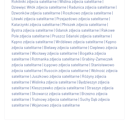
Rokitniki zdjecia satelitarne
|
Wiślina zdjecia satelitarne
|
Dziewięć Włók zdjecia satelitarne
|
Radunica zdjecia satelitarne
|
Dzwonków zdjecia satelitarne
|
Roszkowo zdjecia satelitarne
|
Litewki zdjecia satelitarne
|
Przejazdowo zdjecia satelitarne
|
Katarzynki zdjecia satelitarne
|
Mniszek zdjecia satelitarne
|
Bystra zdjecia satelitarne
|
Gdańsk zdjecia satelitarne
|
Rakowe
Pole zdjecia satelitarne
|
Pruszcz Gdański zdjecia satelitarne
|
Kępno zdjecia satelitarne
|
Wróblewo zdjecia satelitarne
|
Kępno
zdjecia satelitarne
|
Bielawy zdjecia satelitarne
|
Cieplewo zdjecia
satelitarne
|
Wocławy zdjecia satelitarne
|
Bogatka zdjecia
satelitarne
|
Rotmanka zdjecia satelitarne
|
Grabiny-Zameczek
zdjecia satelitarne
|
Łęgowo zdjecia satelitarne
|
Stanisławowo
zdjecia satelitarne
|
Rusocin zdjecia satelitarne
|
Wolność zdjecia
satelitarne
|
Juszkowo zdjecia satelitarne
|
Różyny zdjecia
satelitarne
|
Wiślinka zdjecia satelitarne
|
Będzieszyn zdjecia
satelitarne
|
Kleszczewko zdjecia satelitarne
|
Straszyn zdjecia
satelitarne
|
Skowarcz zdjecia satelitarne
|
Brzezno zdjecia
satelitarne
|
Trutnowy zdjecia satelitarne
|
Suchy Dąb zdjecia
satelitarne
|
Wojanowo zdjecia satelitarne