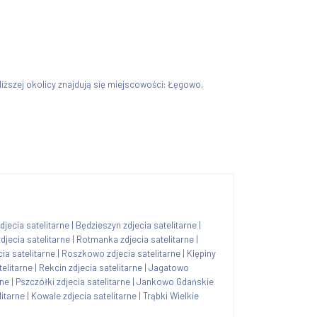
bliższej okolicy znajdują się miejscowości: Łęgowo,
jecia satelitarne
|
Będzieszyn zdjecia satelitarne
|
djecia satelitarne
|
Rotmanka zdjecia satelitarne
|
ia satelitarne
|
Roszkowo zdjecia satelitarne
|
Klępiny
telitarne
|
Rekcin zdjecia satelitarne
|
Jagatowo
rne
|
Pszczółki zdjecia satelitarne
|
Jankowo Gdańskie
itarne
|
Kowale zdjecia satelitarne
|
Trąbki Wielkie