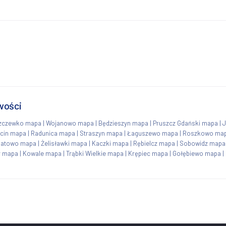
wości
zczewko mapa
|
Wojanowo mapa
|
Będzieszyn mapa
|
Pruszcz Gdański mapa
|
cin mapa
|
Radunica mapa
|
Straszyn mapa
|
Łaguszewo mapa
|
Roszkowo ma
gatowo mapa
|
Żelisławki mapa
|
Kaczki mapa
|
Rębielcz mapa
|
Sobowidz mapa
r mapa
|
Kowale mapa
|
Trąbki Wielkie mapa
|
Krępiec mapa
|
Gołębiewo mapa
|