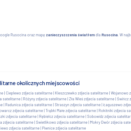
Google Rusocina oraz mapę
zanieczyszczenia światłem
dla
Rusocina
. W naj
elitarne okolicznych miejscowości
ne
|
Cieplewo zdjecia satelitarne
|
Kleszczewko zdjecia satelitarne
|
Wojanowo zd
 satelitarne
|
Różyny zdjecia satelitarne
|
Zła Wieś zdjecia satelitarne
|
Świńcz z
ne
|
Radunica zdjecia satelitarne
|
Straszyn zdjecia satelitarne
|
Łaguszewo zdjec
owarcz zdjecia satelitarne
|
Trąbki Małe zdjecia satelitarne
|
Rokitniki zdjecia sa
zki zdjecia satelitarne
|
Rębielcz zdjecia satelitarne
|
Sobowidz zdjecia satelita
a zdjecia satelitarne
|
Świetlikowo zdjecia satelitarne
|
Mokry Dwór zdjecia satel
iewo zdjecia satelitarne
|
Piwnice zdjecia satelitarne