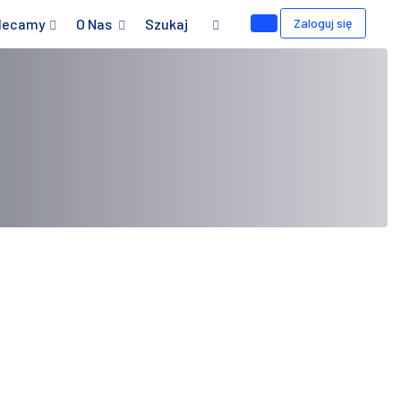
lecamy
O Nas
Szukaj
Zaloguj się