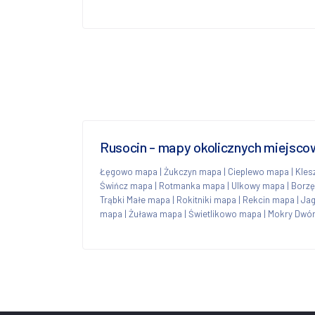
Rusocin - mapy okolicznych miejsco
Łęgowo mapa
|
Żukczyn mapa
|
Cieplewo mapa
|
Kles
Świńcz mapa
|
Rotmanka mapa
|
Ulkowy mapa
|
Borzę
Trąbki Małe mapa
|
Rokitniki mapa
|
Rekcin mapa
|
Ja
mapa
|
Żuława mapa
|
Świetlikowo mapa
|
Mokry Dwó