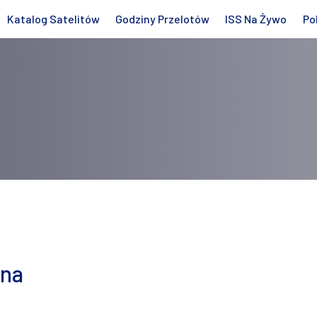
Katalog Satelitów
Godziny Przelotów
ISS Na Żywo
Po
rna