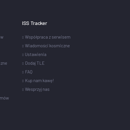
ISS Tracker
ów
Współpraca z serwisem
Wiadomości kosmiczne
Ustawienia
czne
Dodaj TLE
FAQ
Kup nam kawę!
Wesprzyj nas
omów