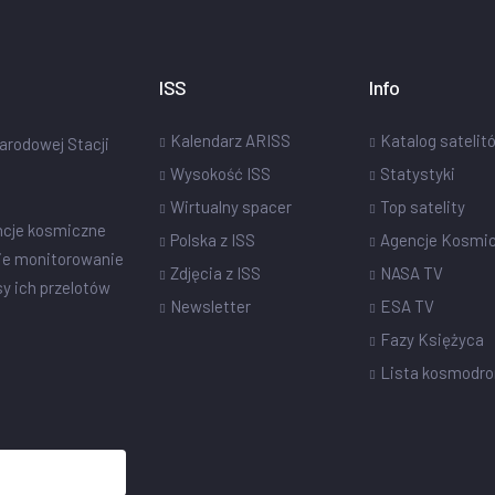
ISS
Info
Kalendarz ARISS
Katalog satelit
narodowej Stacji
Wysokość ISS
Statystyki
Wirtualny spacer
Top satelity
ncje kosmiczne
Polska z ISS
Agencje Kosmi
ie monitorowanie
Zdjęcia z ISS
NASA TV
sy ich przelotów
Newsletter
ESA TV
Fazy Księżyca
Lista kosmodr