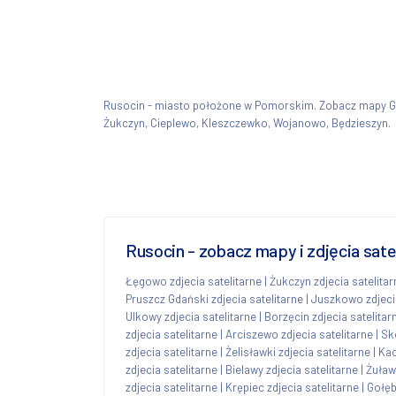
Rusocin - miasto położone w Pomorskim. Zobacz mapy 
Żukczyn, Cieplewo, Kleszczewko, Wojanowo, Będzieszyn.
Rusocin - zobacz mapy i zdjęcia sat
Łęgowo zdjecia satelitarne
|
Żukczyn zdjecia satelitar
Pruszcz Gdański zdjecia satelitarne
|
Juszkowo zdjecia
Ulkowy zdjecia satelitarne
|
Borzęcin zdjecia satelitar
zdjecia satelitarne
|
Arciszewo zdjecia satelitarne
|
Sk
zdjecia satelitarne
|
Żelisławki zdjecia satelitarne
|
Kac
zdjecia satelitarne
|
Bielawy zdjecia satelitarne
|
Żuław
zdjecia satelitarne
|
Krępiec zdjecia satelitarne
|
Gołęb