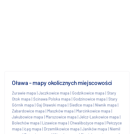
Oława - mapy okolicznych miejscowości
Żurawie mapa
|
Jaczkowice mapa
|
Godzikowice mapa
|
Stary
Otok mapa
|
Ścinawa Polska mapa
|
Godzinowice mapa
|
Stary
Górnik mapa
|
Gaj Oławski mapa
|
Siedlce mapa
|
Niwnik mapa
|
Zabardowice mapa
|
Maszków mapa
|
Marcinkowice mapa
|
Jakubowice mapa
|
Marszowice mapa
|
Jelcz-Laskowice mapa
|
Bolechów mapa
|
Lizawice mapa
|
Chwalibożyce mapa
|
Pełczyce
mapa
|
Łęg mapa
|
Drzemlikowice mapa
|
Janików mapa
|
Niemil