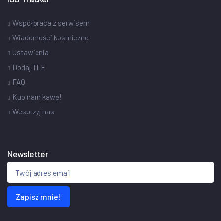
Współpraca z serwisem
Wiadomości kosmiczne
Ustawienia
Dodaj TLE
FAQ
Kup nam kawę!
Wesprzyj nas
Newsletter
Zapisz mnie!