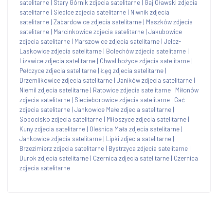
satelitarne
|
Stary Górnik zdjecia satelitarne
|
Gaj Oławski zdjecia
satelitarne
|
Siedlce zdjecia satelitarne
|
Niwnik zdjecia
satelitarne
|
Zabardowice zdjecia satelitarne
|
Maszków zdjecia
satelitarne
|
Marcinkowice zdjecia satelitarne
|
Jakubowice
zdjecia satelitarne
|
Marszowice zdjecia satelitarne
|
Jelcz-
Laskowice zdjecia satelitarne
|
Bolechów zdjecia satelitarne
|
Lizawice zdjecia satelitarne
|
Chwalibożyce zdjecia satelitarne
|
Pełczyce zdjecia satelitarne
|
Łęg zdjecia satelitarne
|
Drzemlikowice zdjecia satelitarne
|
Janików zdjecia satelitarne
|
Niemil zdjecia satelitarne
|
Ratowice zdjecia satelitarne
|
Miłonów
zdjecia satelitarne
|
Siecieborowice zdjecia satelitarne
|
Gać
zdjecia satelitarne
|
Jankowice Małe zdjecia satelitarne
|
Sobocisko zdjecia satelitarne
|
Miłoszyce zdjecia satelitarne
|
Kuny zdjecia satelitarne
|
Oleśnica Mała zdjecia satelitarne
|
Jankowice zdjecia satelitarne
|
Lipki zdjecia satelitarne
|
Brzezimierz zdjecia satelitarne
|
Bystrzyca zdjecia satelitarne
|
Durok zdjecia satelitarne
|
Czernica zdjecia satelitarne
|
Czernica
zdjecia satelitarne