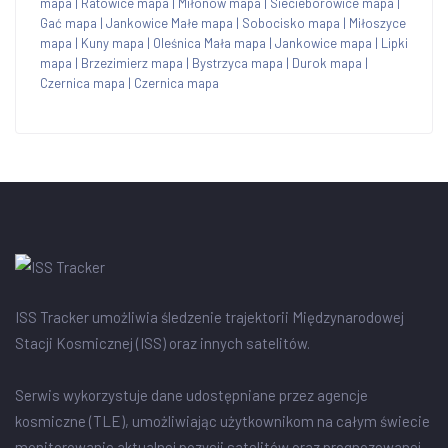
mapa
|
Ratowice mapa
|
Miłonów mapa
|
Siecieborowice mapa
|
Gać mapa
|
Jankowice Małe mapa
|
Sobocisko mapa
|
Miłoszyce
mapa
|
Kuny mapa
|
Oleśnica Mała mapa
|
Jankowice mapa
|
Lipki
mapa
|
Brzezimierz mapa
|
Bystrzyca mapa
|
Durok mapa
|
Czernica mapa
|
Czernica mapa
ISS Tracker umożliwia śledzenie trajektorii Międzynarodowej
Stacji Kosmicznej (ISS) oraz innych satelitów.
Serwis wykorzystuje dane udostępniane przez agencje
kosmiczne (TLE), umożliwiając użytkownikom na całym świecie
monitorowanie aktualnej pozycji satelitów oraz prognozowanej