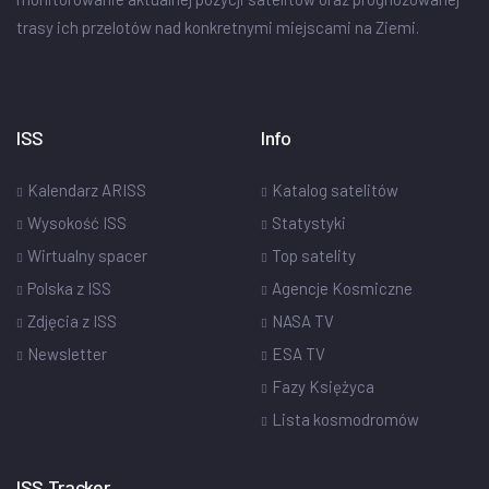
trasy ich przelotów nad konkretnymi miejscami na Ziemi.
ISS
Info
Kalendarz ARISS
Katalog satelitów
Wysokość ISS
Statystyki
Wirtualny spacer
Top satelity
Polska z ISS
Agencje Kosmiczne
Zdjęcia z ISS
NASA TV
Newsletter
ESA TV
Fazy Księżyca
Lista kosmodromów
ISS Tracker