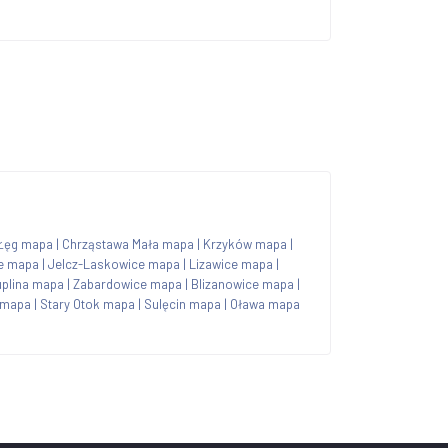
Łęg mapa
|
Chrząstawa Mała mapa
|
Krzyków mapa
|
e mapa
|
Jelcz-Laskowice mapa
|
Lizawice mapa
|
uplina mapa
|
Zabardowice mapa
|
Blizanowice mapa
|
 mapa
|
Stary Otok mapa
|
Sulęcin mapa
|
Oława mapa