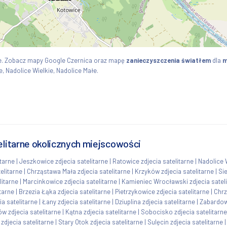
ie. Zobacz mapy Google Czernica oraz mapę
zanieczyszczenia światłem
dla
m
 Nadolice Wielkie, Nadolice Małe.
elitarne okolicznych miejscowości
tarne
|
Jeszkowice zdjecia satelitarne
|
Ratowice zdjecia satelitarne
|
Nadolice W
elitarne
|
Chrząstawa Mała zdjecia satelitarne
|
Krzyków zdjecia satelitarne
|
Sie
litarne
|
Marcinkowice zdjecia satelitarne
|
Kamieniec Wrocławski zdjecia satel
itarne
|
Brzezia Łąka zdjecia satelitarne
|
Pietrzykowice zdjecia satelitarne
|
Chrz
ia satelitarne
|
Łany zdjecia satelitarne
|
Dziuplina zdjecia satelitarne
|
Zabardowi
w zdjecia satelitarne
|
Kątna zdjecia satelitarne
|
Sobocisko zdjecia satelitarne
zdjecia satelitarne
|
Stary Otok zdjecia satelitarne
|
Sulęcin zdjecia satelitarne