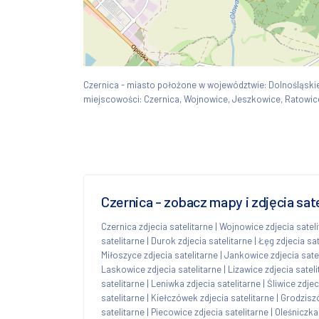
Czernica - miasto położone w województwie: Dolnośląsk
miejscowości: Czernica, Wojnowice, Jeszkowice, Ratowice,
Czernica - zobacz mapy i zdjęcia sat
Czernica zdjecia satelitarne
|
Wojnowice zdjecia sateli
satelitarne
|
Durok zdjecia satelitarne
|
Łęg zdjecia sat
Miłoszyce zdjecia satelitarne
|
Jankowice zdjecia sate
Laskowice zdjecia satelitarne
|
Lizawice zdjecia satel
satelitarne
|
Leniwka zdjecia satelitarne
|
Śliwice zdjec
satelitarne
|
Kiełczówek zdjecia satelitarne
|
Grodziszó
satelitarne
|
Piecowice zdjecia satelitarne
|
Oleśniczka 