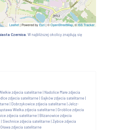
Leaflet
| Powered by
Esri
|
©
OpenStreetMap
, ©
ISS Tracker
iasta Czernica
. W najbliższej okolicy znajdują się
ielkie zdjecia satelitarne
|
Nadolice Małe zdjecia
dlce zdjecia satelitarne
|
Gajków zdjecia satelitarne
|
itarne
|
Dobrzykowice zdjecia satelitarne
|
Jelcz-
ąstawa Wielka zdjecia satelitarne
|
Groblice zdjecia
ce zdjecia satelitarne
|
Blizanowice zdjecia
|
Siechnice zdjecia satelitarne
|
Zębice zdjecia
|
Oława zdjecia satelitarne