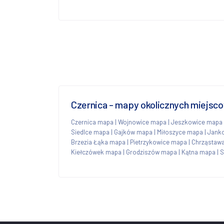
Czernica - mapy okolicznych miejsc
Czernica mapa
|
Wojnowice mapa
|
Jeszkowice mapa
Siedlce mapa
|
Gajków mapa
|
Miłoszyce mapa
|
Jank
Brzezia Łąka mapa
|
Pietrzykowice mapa
|
Chrząstawa
Kiełczówek mapa
|
Grodziszów mapa
|
Kątna mapa
|
S