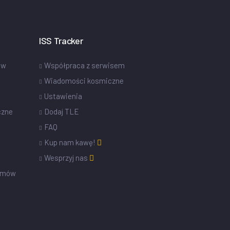
ISS Tracker
ów
Współpraca z serwisem
Wiadomości kosmiczne
Ustawienia
czne
Dodaj TLE
FAQ
Kup nam kawę!
Wesprzyj nas
omów