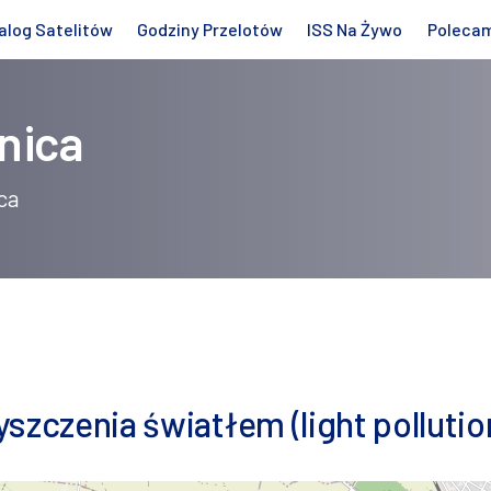
alog Satelitów
Godziny Przelotów
ISS Na Żywo
Poleca
nica
ca
szczenia światłem (light pollutio