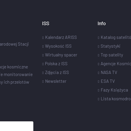
ISS
Info
Kalendarz ARISS
Katalog satelit
narodowej Stacji
Wysokość ISS
Statystyki
Wirtualny spacer
Top satelity
Polska z ISS
Agencje Kosmi
ncje kosmiczne
Zdjęcia z ISS
NASA TV
ie monitorowanie
Newsletter
ESA TV
sy ich przelotów
Fazy Księżyca
Lista kosmodr