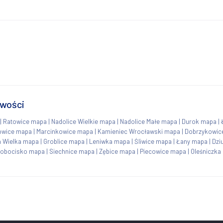
owości
|
Ratowice mapa
|
Nadolice Wielkie mapa
|
Nadolice Małe mapa
|
Durok mapa
|
owice mapa
|
Marcinkowice mapa
|
Kamieniec Wrocławski mapa
|
Dobrzykowic
 Wielka mapa
|
Groblice mapa
|
Leniwka mapa
|
Śliwice mapa
|
Łany mapa
|
Dzi
obocisko mapa
|
Siechnice mapa
|
Zębice mapa
|
Piecowice mapa
|
Oleśniczka