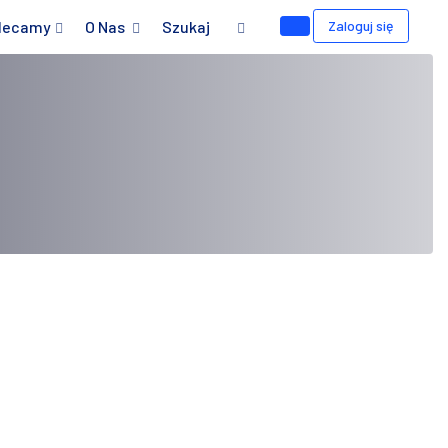
lecamy
O Nas
Szukaj
Zaloguj się