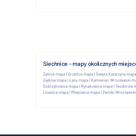
Siechnice - mapy okolicznych miejs
Zębice mapa
|
Groblice mapa
|
Święta Katarzyna map
Gajków mapa
|
Łany mapa
|
Kamieniec Wrocławski m
Dobrzykowice mapa
|
Rynakowice mapa
|
Teodorów 
Lizawice mapa
|
Milejowice mapa
|
Żerniki Wrocławsk