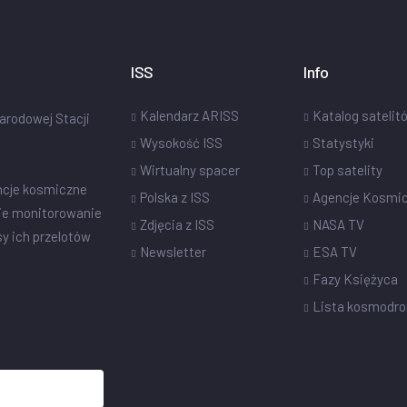
ISS
Info
Kalendarz ARISS
Katalog satelit
narodowej Stacji
Wysokość ISS
Statystyki
Wirtualny spacer
Top satelity
ncje kosmiczne
Polska z ISS
Agencje Kosmi
ie monitorowanie
Zdjęcia z ISS
NASA TV
sy ich przelotów
Newsletter
ESA TV
Fazy Księżyca
Lista kosmodr