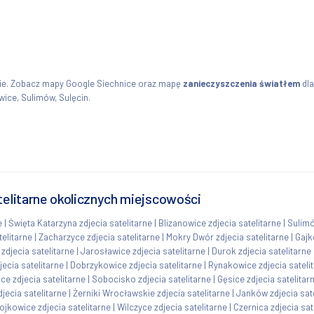
kie. Zobacz mapy Google Siechnice oraz mapę
zanieczyszczenia światłem
dl
wice, Sulimów, Sulęcin.
telitarne okolicznych miejscowości
e
|
Święta Katarzyna zdjecia satelitarne
|
Blizanowice zdjecia satelitarne
|
Sulimó
elitarne
|
Zacharzyce zdjecia satelitarne
|
Mokry Dwór zdjecia satelitarne
|
Gajk
zdjecia satelitarne
|
Jarosławice zdjecia satelitarne
|
Durok zdjecia satelitarne
jecia satelitarne
|
Dobrzykowice zdjecia satelitarne
|
Rynakowice zdjecia sateli
ce zdjecia satelitarne
|
Sobocisko zdjecia satelitarne
|
Gęsice zdjecia satelitar
djecia satelitarne
|
Żerniki Wrocławskie zdjecia satelitarne
|
Janków zdjecia sat
ojkowice zdjecia satelitarne
|
Wilczyce zdjecia satelitarne
|
Czernica zdjecia sat