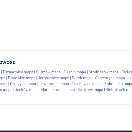
cowości
a
|
Blizanowice mapa
|
Sulimów mapa
|
Sulęcin mapa
|
Grodziszów mapa
|
Radwa
apa
|
Bratowice mapa
|
Jarosławice mapa
|
Durok mapa
|
Okrzeszyce mapa
|
Ja
mapa
|
Ozorzyce mapa
|
Jeszkowice mapa
|
Mnichowice mapa
|
Sobocisko map
ie mapa
|
Janków mapa
|
Marcinkowice mapa
|
Swojków mapa
|
Kiełczówek ma