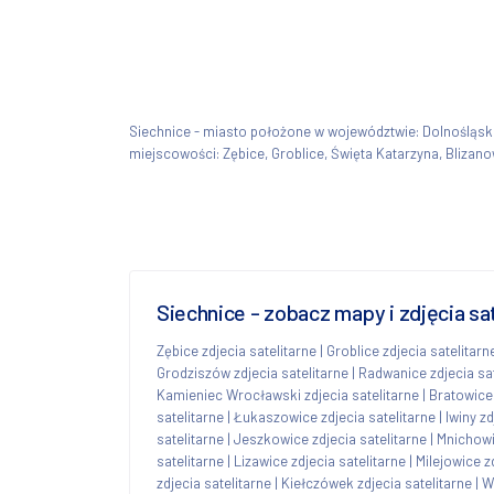
Siechnice - miasto położone w województwie: Dolnośląs
miejscowości: Zębice, Groblice, Święta Katarzyna, Blizano
Siechnice - zobacz mapy i zdjęcia sa
Zębice zdjecia satelitarne
|
Groblice zdjecia satelitarn
Grodziszów zdjecia satelitarne
|
Radwanice zdjecia sat
Kamieniec Wrocławski zdjecia satelitarne
|
Bratowice 
satelitarne
|
Łukaszowice zdjecia satelitarne
|
Iwiny zd
satelitarne
|
Jeszkowice zdjecia satelitarne
|
Mnichowi
satelitarne
|
Lizawice zdjecia satelitarne
|
Milejowice z
zdjecia satelitarne
|
Kiełczówek zdjecia satelitarne
|
W