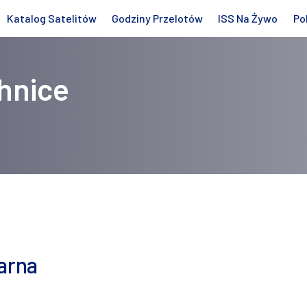
Katalog Satelitów
Godziny Przelotów
ISS Na Żywo
Po
hnice
arna