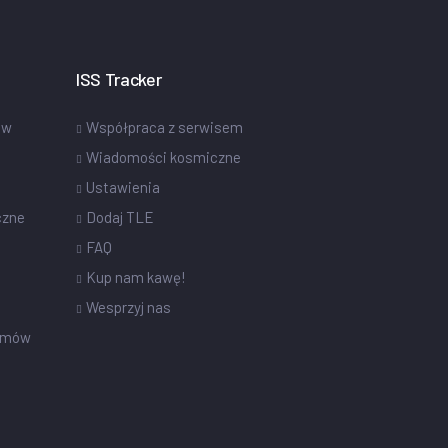
ISS Tracker
ów
Współpraca z serwisem
Wiadomości kosmiczne
Ustawienia
czne
Dodaj TLE
FAQ
Kup nam kawę!
Wesprzyj nas
omów