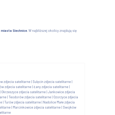
a
miasta Siechnice
. W najbliższej okolicy znajdują się
w zdjecia satelitarne
|
Sulęcin zdjecia satelitarne
|
ów zdjecia satelitarne
|
Łany zdjecia satelitarne
|
|
Okrzeszyce zdjecia satelitarne
|
Jankowice zdjecia
tarne
|
Teodorów zdjecia satelitarne
|
Ozorzyce zdjecia
ne
|
Turów zdjecia satelitarne
|
Nadolice Małe zdjecia
elitarne
|
Marcinkowice zdjecia satelitarne
|
Swojków
elitarne