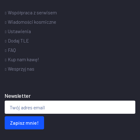
Współpraca z serwisem
Wiadomości kosmiczne
Ustawienia
Dodaj TLE
FAQ
Kup nam kawę!
Wesprzyj nas
Newsletter
Zapisz mnie!