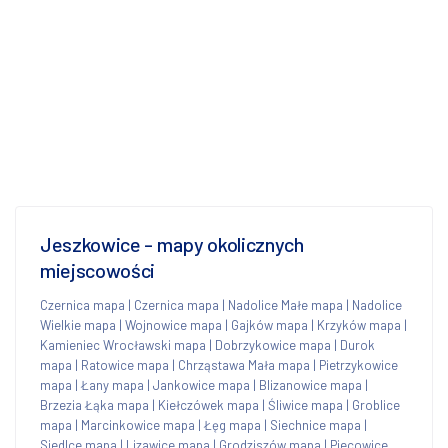
Jeszkowice - mapy okolicznych
miejscowości
Czernica mapa
|
Czernica mapa
|
Nadolice Małe mapa
|
Nadolice
Wielkie mapa
|
Wojnowice mapa
|
Gajków mapa
|
Krzyków mapa
|
Kamieniec Wrocławski mapa
|
Dobrzykowice mapa
|
Durok
mapa
|
Ratowice mapa
|
Chrząstawa Mała mapa
|
Pietrzykowice
mapa
|
Łany mapa
|
Jankowice mapa
|
Blizanowice mapa
|
Brzezia Łąka mapa
|
Kiełczówek mapa
|
Śliwice mapa
|
Groblice
mapa
|
Marcinkowice mapa
|
Łęg mapa
|
Siechnice mapa
|
Siedlce mapa
|
Lizawice mapa
|
Grodziszów mapa
|
Piecowice