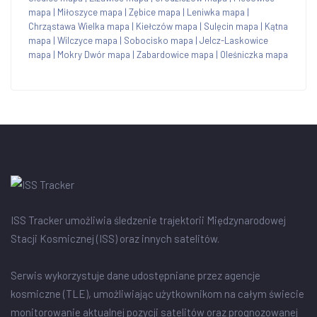
mapa
|
Miłoszyce mapa
|
Zębice mapa
|
Leniwka mapa
|
Chrząstawa Wielka mapa
|
Kiełczów mapa
|
Sulęcin mapa
|
Kątna
mapa
|
Wilczyce mapa
|
Sobocisko mapa
|
Jelcz-Laskowice
mapa
|
Mokry Dwór mapa
|
Zabardowice mapa
|
Oleśniczka mapa
ISS Tracker umożliwia śledzenie trajektorii Międzynarodowej
Stacji Kosmicznej (ISS) oraz innych satelitów.
Serwis wykorzystuje dane udostępniane przez agencje
kosmiczne (TLE), umożliwiając użytkownikom na całym świecie
monitorowanie aktualnej pozycji satelitów oraz prognozowanej