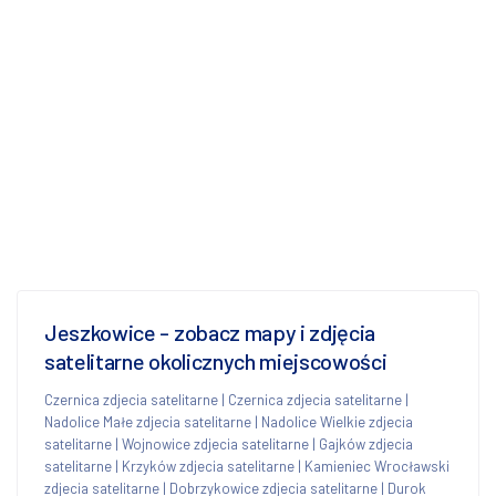
Jeszkowice - zobacz mapy i zdjęcia
satelitarne okolicznych miejscowości
Czernica zdjecia satelitarne
|
Czernica zdjecia satelitarne
|
Nadolice Małe zdjecia satelitarne
|
Nadolice Wielkie zdjecia
satelitarne
|
Wojnowice zdjecia satelitarne
|
Gajków zdjecia
satelitarne
|
Krzyków zdjecia satelitarne
|
Kamieniec Wrocławski
zdjecia satelitarne
|
Dobrzykowice zdjecia satelitarne
|
Durok