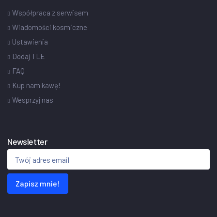
Współpraca z serwisem
Wiadomości kosmiczne
Ustawienia
Dodaj TLE
FAQ
Kup nam kawę!
Wesprzyj nas
Newsletter
Zapisz mnie!