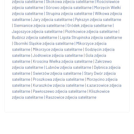
zdjecia satelitarne
|
Skokowa zdjecia satelitarne
|
Rościsławice
zdjecia satelitarne
|
Górowo zdjecia satelitarne
|
Morzęcin Wielki
zdjecia satelitarne
|
Strupina zdjecia satelitarne
|
Wilkowa zdjecia
satelitarne
|
Jary zdjecia satelitarne
|
Pększyn zdjecia satelitarne
|
Siemianice zdjecia satelitarne
|
Gródek zdjecia satelitarne
|
Jagoszyce zdjecia satelitarne
|
Piotrkowice zdjecia satelitarne
|
Budzicz zdjecia satelitarne
|
Ligota Strupińska zdjecia satelitarne
|
Oborniki Śląskie zdjecia satelitarne
|
Mikorzyce zdjecia
satelitarne
|
Mikorzyce zdjecia satelitarne
|
Godzięcin zdjecia
satelitarne
|
Jodłowice zdjecia satelitarne
|
Gola zdjecia
satelitarne
|
Krościna Wielka zdjecia satelitarne
|
Zakrzewo
zdjecia satelitarne
|
Lubnów zdjecia satelitarne
|
Dębnica zdjecia
satelitarne
|
Świerzów zdjecia satelitarne
|
Stary Dwór zdjecia
satelitarne
|
Proszkowa zdjecia satelitarne
|
Morzęcino zdjecia
satelitarne
|
Kuraszków zdjecia satelitarne
|
Łazarzowice zdjecia
satelitarne
|
Pawłoszewo zdjecia satelitarne
|
Kliszkowice
zdjecia satelitarne
|
Raszowice zdjecia satelitarne