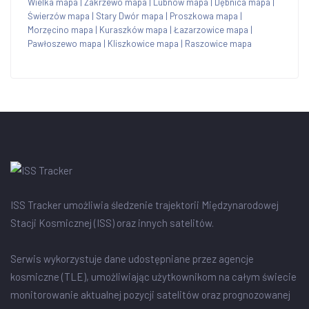
Wielka mapa
|
Zakrzewo mapa
|
Lubnów mapa
|
Dębnica mapa
|
Świerzów mapa
|
Stary Dwór mapa
|
Proszkowa mapa
|
Morzęcino mapa
|
Kuraszków mapa
|
Łazarzowice mapa
|
Pawłoszewo mapa
|
Kliszkowice mapa
|
Raszowice mapa
ISS Tracker umożliwia śledzenie trajektorii Międzynarodowej
Stacji Kosmicznej (ISS) oraz innych satelitów.
Serwis wykorzystuje dane udostępniane przez agencje
kosmiczne (TLE), umożliwiając użytkownikom na całym świecie
monitorowanie aktualnej pozycji satelitów oraz prognozowanej