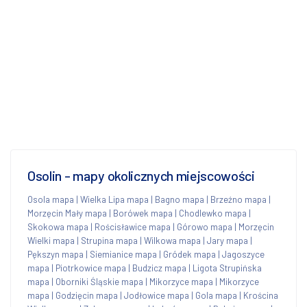
Osolin - mapy okolicznych miejscowości
Osola mapa
|
Wielka Lipa mapa
|
Bagno mapa
|
Brzeźno mapa
|
Morzęcin Mały mapa
|
Borówek mapa
|
Chodlewko mapa
|
Skokowa mapa
|
Rościsławice mapa
|
Górowo mapa
|
Morzęcin
Wielki mapa
|
Strupina mapa
|
Wilkowa mapa
|
Jary mapa
|
Pększyn mapa
|
Siemianice mapa
|
Gródek mapa
|
Jagoszyce
mapa
|
Piotrkowice mapa
|
Budzicz mapa
|
Ligota Strupińska
mapa
|
Oborniki Śląskie mapa
|
Mikorzyce mapa
|
Mikorzyce
mapa
|
Godzięcin mapa
|
Jodłowice mapa
|
Gola mapa
|
Krościna