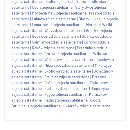
zdjecia satelitarne
|
Osolin zdjecia satelitarne
|
Jodłowice zdjecia
satelitarne
|
Osola zdjecia satelitarne
|
Stary Dwór zdjecia
satelitarne
|
Morzęcin Mały zdjecia satelitarne
|
Prężyce zdjecia
satelitarne
|
Lubnów zdjecia satelitarne
|
Oborniki Śląskie zdjecia
satelitarne
|
Lenartowice zdjecia satelitarne
|
Morzęcin Wielki
zdjecia satelitarne
|
Wały zdjecia satelitarne
|
Brzeźno zdjecia
satelitarne
|
Godzięcin zdjecia satelitarne
|
Gosławice zdjecia
satelitarne
|
Siemianice zdjecia satelitarne
|
Górowo zdjecia
satelitarne
|
Raków zdjecia satelitarne
|
Brzezinka Średzka
zdjecia satelitarne
|
Borówek zdjecia satelitarne
|
Wilkowa
zdjecia satelitarne
|
Wilkostów zdjecia satelitarne
|
Chodlewko
zdjecia satelitarne
|
Mikorzyce zdjecia satelitarne
|
Mikorzyce
zdjecia satelitarne
|
Skokowa zdjecia satelitarne
|
Golędzinów
zdjecia satelitarne
|
Strupina zdjecia satelitarne
|
Brzezina
zdjecia satelitarne
|
Gródek zdjecia satelitarne
|
Piskorzowice
zdjecia satelitarne
|
Budzicz zdjecia satelitarne
|
Jagoszyce
zdjecia satelitarne
|
Pęgów zdjecia satelitarne
|
Kuraszków
zdjecia satelitarne
|
Radecz zdjecia satelitarne
|
Ligota
Strupińska zdjecia satelitarne
|
Świerzów zdjecia satelitarne