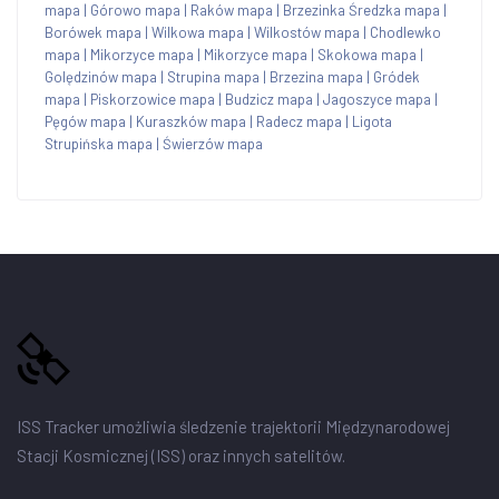
mapa
|
Górowo mapa
|
Raków mapa
|
Brzezinka Średzka mapa
|
Borówek mapa
|
Wilkowa mapa
|
Wilkostów mapa
|
Chodlewko
mapa
|
Mikorzyce mapa
|
Mikorzyce mapa
|
Skokowa mapa
|
Golędzinów mapa
|
Strupina mapa
|
Brzezina mapa
|
Gródek
mapa
|
Piskorzowice mapa
|
Budzicz mapa
|
Jagoszyce mapa
|
Pęgów mapa
|
Kuraszków mapa
|
Radecz mapa
|
Ligota
Strupińska mapa
|
Świerzów mapa
ISS Tracker umożliwia śledzenie trajektorii Międzynarodowej
Stacji Kosmicznej (ISS) oraz innych satelitów.