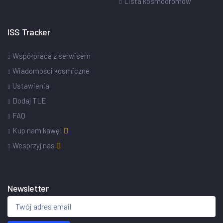
Lista kosmodromów
ISS Tracker
Współpraca z serwisem
Wiadomości kosmiczne
Ustawienia
Dodaj TLE
FAQ
Kup nam kawę!
Wesprzyj nas
Newsletter