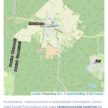
Leaflet
| Powered by
Esri
|
©
OpenStreetMap
, ©
ISS Tracker
Rościsławice - miasto położone w województwie: Dolnośląskie. Zobacz
mapy Google Rościsławice oraz mapę
zanieczyszczenia światłem
dla