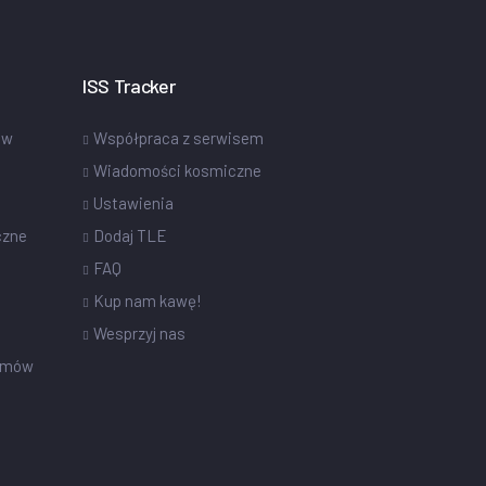
ISS Tracker
ów
Współpraca z serwisem
Wiadomości kosmiczne
Ustawienia
czne
Dodaj TLE
FAQ
Kup nam kawę!
Wesprzyj nas
omów