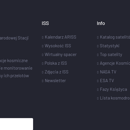
ISS
Info
Kalendarz ARISS
Katalog satelit
narodowej Stacji
Wysokość ISS
Statystyki
Wirtualny spacer
Top satelity
ncje kosmiczne
Polska z ISS
Agencje Kosmi
ie monitorowanie
Zdjęcia z ISS
NASA TV
sy ich przelotów
Newsletter
ESA TV
Fazy Księżyca
Lista kosmodr