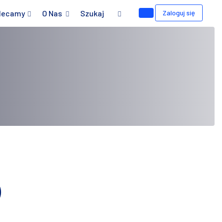
lecamy
O Nas
Szukaj
Zaloguj się
)