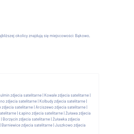
ajbliższej okolicy znajdują się miejscowości: Bąkowo,
ulmin zdjecia satelitarne
|
Kowale zdjecia satelitarne
|
ino zdjecia satelitarne
|
Kolbudy zdjecia satelitarne
|
zdjecia satelitarne
|
Arciszewo zdjecia satelitarne
|
satelitarne
|
Łapino zdjecia satelitarne
|
Żuława zdjecia
|
Borzęcin zdjecia satelitarne
|
Żuławka zdjecia
|
Barniewice zdjecia satelitarne
|
Juszkowo zdjecia