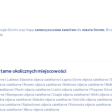
oogle Otomin oraz mapę
zanieczyszczenia światłem
dla
miasta Otomin
. W n
le.
litarne okolicznych miejscowości
arne
|
Lublewo Gdańskie zdjecia satelitarne
|
Łapino Górne zdjecia satelitarne
|
S
cia satelitarne
|
Nowiec zdjecia satelitarne
|
Bielkowo zdjecia satelitarne
|
Widl
telitarne
|
Piecki zdjecia satelitarne
|
Leźno zdjecia satelitarne
|
Pręgowo Górne 
arne
|
Niestępowo zdjecia satelitarne
|
Czaple zdjecia satelitarne
|
Glinki zdjecia 
ie zdjecia satelitarne
|
Babidół zdjecia satelitarne
|
Ostróżki zdjecia satelitarne
ia satelitarne
|
Rębiechowo zdjecia satelitarne
|
Rotmanka zdjecia satelitarne
ecia satelitarne
|
Warcz zdjecia satelitarne