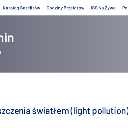
Katalog Satelitów
Godziny Przelotów
ISS Na Żywo
Po
min
n
czenia światłem (light pollution