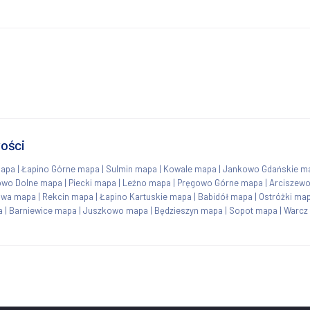
ości
mapa
|
Łapino Górne mapa
|
Sulmin mapa
|
Kowale mapa
|
Jankowo Gdańskie m
owo Dolne mapa
|
Piecki mapa
|
Leźno mapa
|
Pręgowo Górne mapa
|
Arciszew
awa mapa
|
Rekcin mapa
|
Łapino Kartuskie mapa
|
Babidół mapa
|
Ostróżki ma
a
|
Barniewice mapa
|
Juszkowo mapa
|
Będzieszyn mapa
|
Sopot mapa
|
Warcz