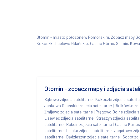
Otomin - miasto położone w Pomorskim. Zobacz mapy G
Kokoszki, Lublewo Gdańskie, Łapino Górne, Sulmin, Kowa
Otomin - zobacz mapy i zdjęcia sate
Bąkowo zdjecia satelitarne
|
Kokoszki zdjecia satelit
Jankowo Gdańskie zdjecia satelitarne
|
Bielkówko zdje
Żmijewo zdjecia satelitarne
|
Pręgowo Dolne zdjecia sa
Lisewiec zdjecia satelitarne
|
Straszyn zdjecia satelit
satelitarne
|
Rekcin zdjecia satelitarne
|
Łapino Kartusk
satelitarne
|
Lniska zdjecia satelitarne
|
Jagatowo zdjec
satelitarne
|
Będzieszyn zdjecia satelitarne
|
Sopot zdj