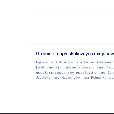
Otomin - mapy okolicznych miejscow
Bąkowo mapa
|
Kokoszki mapa
|
Lublewo Gdańskie 
|
Widlino mapa
|
Kolbudy mapa
|
Żmijewo mapa
|
Pręg
mapa
|
Czaple mapa
|
Glinki mapa
|
Łapino mapa
|
Żuł
Jagatowo mapa
|
Rębiechowo mapa
|
Rotmanka map