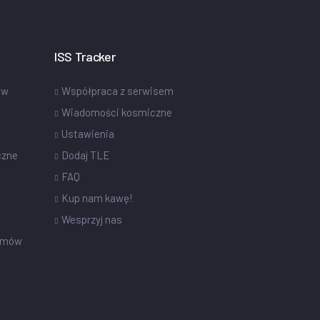
ISS Tracker
ów
Współpraca z serwisem
Wiadomości kosmiczne
Ustawienia
czne
Dodaj TLE
FAQ
Kup nam kawę!
Wesprzyj nas
omów