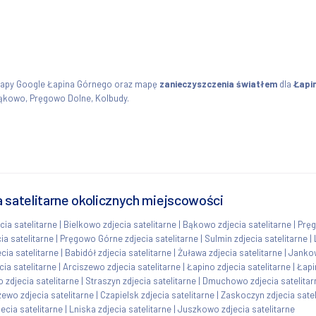
mapy Google Łapina Górnego oraz mapę
zanieczyszczenia światłem
dla
Łapi
ąkowo, Pręgowo Dolne, Kolbudy.
a satelitarne okolicznych miejscowości
cia satelitarne
|
Bielkowo zdjecia satelitarne
|
Bąkowo zdjecia satelitarne
|
Pręg
ia satelitarne
|
Pręgowo Górne zdjecia satelitarne
|
Sulmin zdjecia satelitarne
|
cia satelitarne
|
Babidół zdjecia satelitarne
|
Żuława zdjecia satelitarne
|
Jankow
ia satelitarne
|
Arciszewo zdjecia satelitarne
|
Łapino zdjecia satelitarne
|
Łapi
 zdjecia satelitarne
|
Straszyn zdjecia satelitarne
|
Dmuchowo zdjecia satelitar
ewo zdjecia satelitarne
|
Czapielsk zdjecia satelitarne
|
Zaskoczyn zdjecia satel
ecia satelitarne
|
Lniska zdjecia satelitarne
|
Juszkowo zdjecia satelitarne