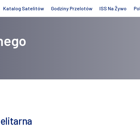
Katalog Satelitów
Godziny Przelotów
ISS Na Żywo
Po
nego
elitarna