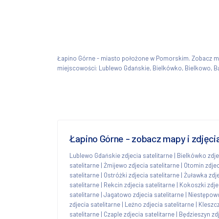
Łapino Górne - miasto położone w Pomorskim. Zobacz 
miejscowości: Lublewo Gdańskie, Bielkówko, Bielkowo, B
Łapino Górne - zobacz mapy i zdjęci
Lublewo Gdańskie zdjecia satelitarne
|
Bielkówko zdje
satelitarne
|
Żmijewo zdjecia satelitarne
|
Otomin zdjec
satelitarne
|
Ostróżki zdjecia satelitarne
|
Żuławka zdje
satelitarne
|
Rekcin zdjecia satelitarne
|
Kokoszki zdjec
satelitarne
|
Jagatowo zdjecia satelitarne
|
Niestępowo
zdjecia satelitarne
|
Leźno zdjecia satelitarne
|
Kleszcz
satelitarne
|
Czaple zdjecia satelitarne
|
Będzieszyn zdj