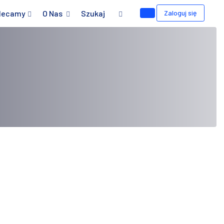
lecamy
O Nas
Szukaj
Zaloguj się