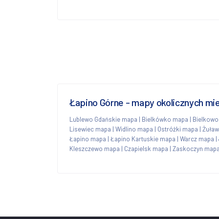
Łapino Górne - mapy okolicznych mi
Lublewo Gdańskie mapa
|
Bielkówko mapa
|
Bielkow
Lisewiec mapa
|
Widlino mapa
|
Ostróżki mapa
|
Żuła
Łapino mapa
|
Łapino Kartuskie mapa
|
Warcz mapa
|
Kleszczewo mapa
|
Czapielsk mapa
|
Zaskoczyn map