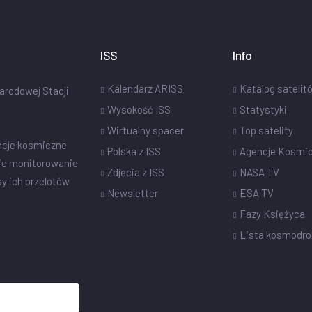
ISS
Info
Kalendarz ARISS
Katalog satelit
narodowej Stacji
Wysokość ISS
Statystyki
Wirtualny spacer
Top satelity
ncje kosmiczne
Polska z ISS
Agencje Kosmi
ie monitorowanie
Zdjęcia z ISS
NASA TV
sy ich przelotów
Newsletter
ESA TV
Fazy Księżyca
Lista kosmodr