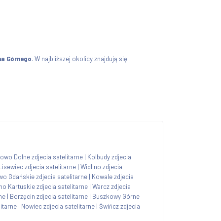
na Górnego
. W najbliższej okolicy znajdują się
owo Dolne zdjecia satelitarne
|
Kolbudy zdjecia
Lisewiec zdjecia satelitarne
|
Widlino zdjecia
o Gdańskie zdjecia satelitarne
|
Kowale zdjecia
no Kartuskie zdjecia satelitarne
|
Warcz zdjecia
ne
|
Borzęcin zdjecia satelitarne
|
Buszkowy Górne
itarne
|
Nowiec zdjecia satelitarne
|
Świńcz zdjecia