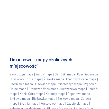
Dmuchowo - mapy okolicznych
miejscowości
Zaskoczyn mapa
|
Warcz mapa
|
Ostróżki mapa
|
Czerniec mapa
|
Buszkowy Górne mapa
|
Żuławka mapa
|
Pręgowo Górne mapa
|
Czerniewo mapa
|
Lisewiec mapa
|
Mierzeszyn mapa
|
Pręgowo
Dolne mapa
|
Graniczna Wieś mapa
|
Kleszczewo mapa
|
Babidół
mapa
|
Kozia Góra mapa
|
Kolbudy mapa
|
Elganowo mapa
|
Żmijewo mapa
|
Bielkówko mapa
|
Bielkowo mapa
|
Żuława
mapa
|
Błotnia mapa
|
Postołowo mapa
|
Czapielsk mapa
|
Zalesie Przywidzkie mapa
|
Glinna Góra mapa
|
Łapino Górne