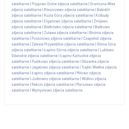
satelitarne
|
Pręgowo Dolne zdjecia satelitarne
|
Graniczna Wieś
zdjecia satelitarne
|
Kleszczewo zdjecia satelitarne
|
Babidół
zdjecia satelitarne
|
Kozia Góra zdjecia satelitarne
|
Kolbudy
zdjecia satelitarne
|
Elganowo zdjecia satelitarne
|
Żmijewo
zdjecia satelitarne
|
Bielkówko zdjecia satelitarne
|
Bielkowo
zdjecia satelitarne
|
Żuława zdjecia satelitarne
|
Błotnia zdjecia
satelitarne
|
Postołowo zdjecia satelitarne
|
Czapielsk zdjecia
satelitarne
|
Zalesie Przywidzkie zdjecia satelitarne
|
Glinna Góra
zdjecia satelitarne
|
Łapino Górne zdjecia satelitarne
|
Lublewo
Gdańskie zdjecia satelitarne
|
Łapino Kartuskie zdjecia
satelitarne
|
Pustkowo zdjecia satelitarne
|
Olszanka zdjecia
satelitarne
|
Jagatowo zdjecia satelitarne
|
Trąbki Wielkie zdjecia
satelitarne
|
Łapino zdjecia satelitarne
|
Miłowo zdjecia
satelitarne
|
Jodłowno zdjecia satelitarne
|
Widlino zdjecia
satelitarne
|
Rekcin zdjecia satelitarne
|
Marszewo zdjecia
satelitarne
|
Wymysłowo zdjecia satelitarne