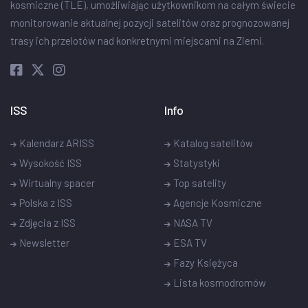
kosmiczne (TLE), umożliwiając użytkownikom na całym świecie
monitorowanie aktualnej pozycji satelitów oraz prognozowanej
trasy ich przelotów nad konkretnymi miejscami na Ziemi.
ISS
Info
Kalendarz ARISS
Katalog satelitów
Wysokość ISS
Statystyki
Wirtualny spacer
Top satelity
Polska z ISS
Agencje Kosmiczne
Zdjęcia z ISS
NASA TV
Newsletter
ESA TV
Fazy Księżyca
Lista kosmodromów