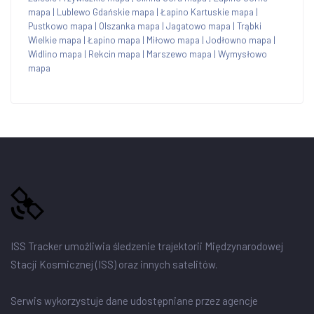
mapa
|
Lublewo Gdańskie mapa
|
Łapino Kartuskie mapa
|
Pustkowo mapa
|
Olszanka mapa
|
Jagatowo mapa
|
Trąbki
Wielkie mapa
|
Łapino mapa
|
Miłowo mapa
|
Jodłowno mapa
|
Widlino mapa
|
Rekcin mapa
|
Marszewo mapa
|
Wymysłowo
mapa
ISS Tracker umożliwia śledzenie trajektorii Międzynarodowej
Stacji Kosmicznej (ISS) oraz innych satelitów.
Serwis wykorzystuje dane udostępniane przez agencje