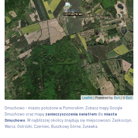
Leaflet
| Powered by
Esri
|
©
Esri
Dmuchowo - miasto położone w Pomorskim. Zobacz mapy Google
Dmuchowo oraz mapę
zanieczyszczenia światłem
dla
miasta
Dmuchowo
. W najbliższej okolicy znajdują się miejscowości: Zaskoczyn,
Warcz, Ostróżki, Czerniec, Buszkowy Górne, Żuławka.