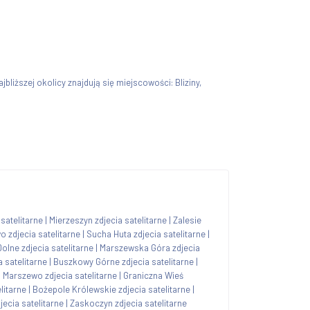
ajbliższej okolicy znajdują się miejscowości: Bliziny,
satelitarne
|
Mierzeszyn zdjecia satelitarne
|
Zalesie
 zdjecia satelitarne
|
Sucha Huta zdjecia satelitarne
|
olne zdjecia satelitarne
|
Marszewska Góra zdjecia
 satelitarne
|
Buszkowy Górne zdjecia satelitarne
|
|
Marszewo zdjecia satelitarne
|
Graniczna Wieś
litarne
|
Bożepole Królewskie zdjecia satelitarne
|
jecia satelitarne
|
Zaskoczyn zdjecia satelitarne