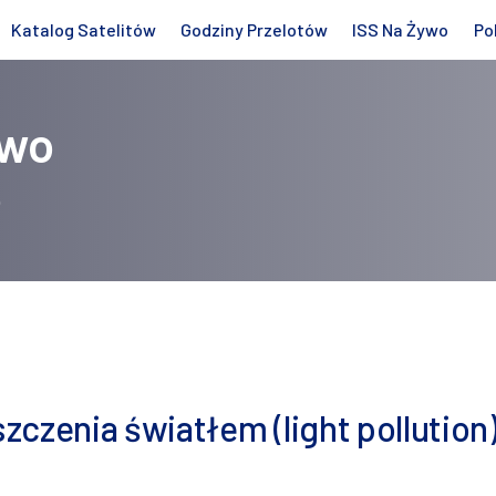
Katalog Satelitów
Godziny Przelotów
ISS Na Żywo
Po
owo
o
czenia światłem (light pollution