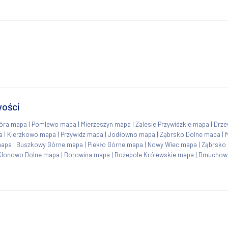
wości
Góra mapa
|
Pomlewo mapa
|
Mierzeszyn mapa
|
Zalesie Przywidzkie mapa
|
Drze
a
|
Kierzkowo mapa
|
Przywidz mapa
|
Jodłowno mapa
|
Ząbrsko Dolne mapa
|
mapa
|
Buszkowy Górne mapa
|
Piekło Górne mapa
|
Nowy Wiec mapa
|
Ząbrsko
Klonowo Dolne mapa
|
Borowina mapa
|
Bożepole Królewskie mapa
|
Dmuchow