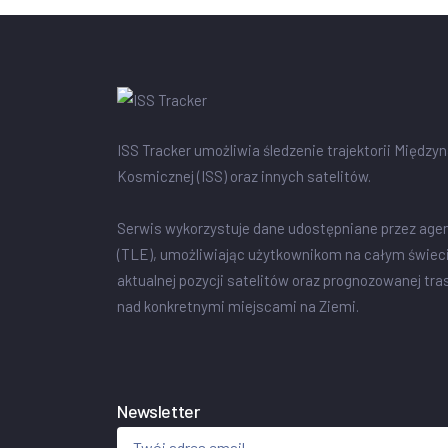
ISS Tracker umożliwia śledzenie trajektorii Między
Kosmicznej (ISS) oraz innych satelitów.
Serwis wykorzystuje dane udostępniane przez age
(TLE), umożliwiając użytkownikom na całym świec
aktualnej pozycji satelitów oraz prognozowanej tra
nad konkretnymi miejscami na Ziemi.
Newsletter