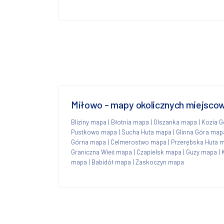
Miłowo - mapy okolicznych miejsco
Bliziny mapa
|
Błotnia mapa
|
Olszanka mapa
|
Kozia 
Pustkowo mapa
|
Sucha Huta mapa
|
Glinna Góra map
Górna mapa
|
Celmerostwo mapa
|
Przerębska Huta 
Graniczna Wieś mapa
|
Czapielsk mapa
|
Guzy mapa
|
mapa
|
Babidół mapa
|
Zaskoczyn mapa