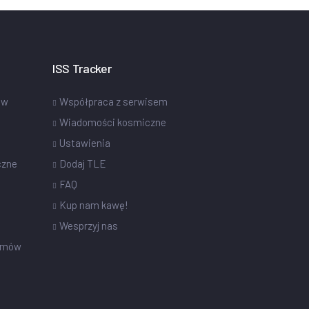
ISS Tracker
ów
Współpraca z serwisem
Wiadomości kosmiczne
Ustawienia
czne
Dodaj TLE
FAQ
Kup nam kawę!
Wesprzyj nas
omów