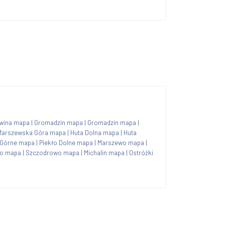
wina mapa
|
Gromadzin mapa
|
Gromadzin mapa
|
Marszewska Góra mapa
|
Huta Dolna mapa
|
Huta
 Górne mapa
|
Piekło Dolne mapa
|
Marszewo mapa
|
o mapa
|
Szczodrowo mapa
|
Michalin mapa
|
Ostróżki