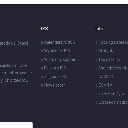
ISS
Info
Kalendarz ARISS
Katalog satelit
narodowej Stacji
Wysokość ISS
Statystyki
Wirtualny spacer
Top satelity
ncje kosmiczne
Polska z ISS
Agencje Kosmi
ie monitorowanie
Zdjęcia z ISS
NASA TV
sy ich przelotów
Newsletter
ESA TV
Fazy Księżyca
Lista kosmodr