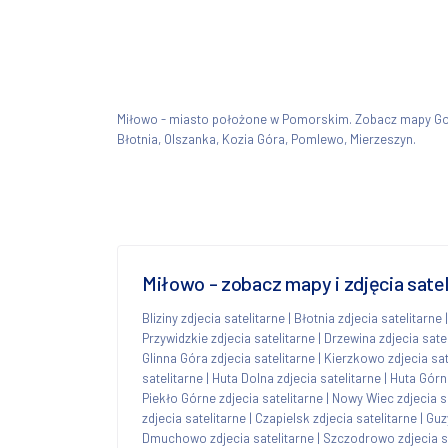
Miłowo - miasto położone w Pomorskim. Zobacz mapy G
Błotnia, Olszanka, Kozia Góra, Pomlewo, Mierzeszyn.
Miłowo - zobacz mapy i zdjęcia sate
Bliziny zdjecia satelitarne
|
Błotnia zdjecia satelitarne
Przywidzkie zdjecia satelitarne
|
Drzewina zdjecia sate
Glinna Góra zdjecia satelitarne
|
Kierzkowo zdjecia sat
satelitarne
|
Huta Dolna zdjecia satelitarne
|
Huta Górna
Piekło Górne zdjecia satelitarne
|
Nowy Wiec zdjecia s
zdjecia satelitarne
|
Czapielsk zdjecia satelitarne
|
Guz
Dmuchowo zdjecia satelitarne
|
Szczodrowo zdjecia s