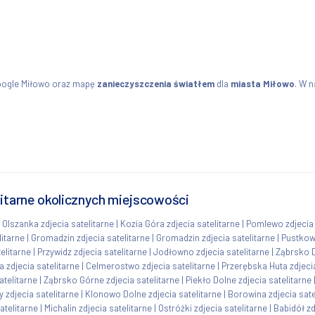
oogle Miłowo oraz mapę
zanieczyszczenia światłem
dla
miasta Miłowo
. W n
litarne okolicznych miejscowości
|
Olszanka zdjecia satelitarne
|
Kozia Góra zdjecia satelitarne
|
Pomlewo zdjecia 
litarne
|
Gromadzin zdjecia satelitarne
|
Gromadzin zdjecia satelitarne
|
Pustkowo
elitarne
|
Przywidz zdjecia satelitarne
|
Jodłowno zdjecia satelitarne
|
Ząbrsko D
 zdjecia satelitarne
|
Celmerostwo zdjecia satelitarne
|
Przerębska Huta zdjecia
atelitarne
|
Ząbrsko Górne zdjecia satelitarne
|
Piekło Dolne zdjecia satelitarne
y zdjecia satelitarne
|
Klonowo Dolne zdjecia satelitarne
|
Borowina zdjecia sate
atelitarne
|
Michalin zdjecia satelitarne
|
Ostróżki zdjecia satelitarne
|
Babidół zd