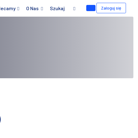
lecamy
O Nas
Szukaj
Zaloguj się
)