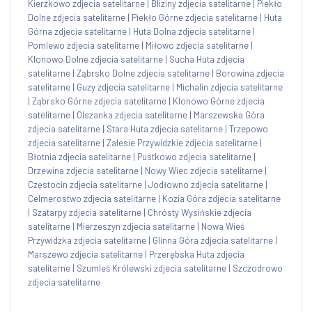
Kierzkowo zdjecia satelitarne
|
Bliziny zdjecia satelitarne
|
Piekło
Dolne zdjecia satelitarne
|
Piekło Górne zdjecia satelitarne
|
Huta
Górna zdjecia satelitarne
|
Huta Dolna zdjecia satelitarne
|
Pomlewo zdjecia satelitarne
|
Miłowo zdjecia satelitarne
|
Klonowo Dolne zdjecia satelitarne
|
Sucha Huta zdjecia
satelitarne
|
Ząbrsko Dolne zdjecia satelitarne
|
Borowina zdjecia
satelitarne
|
Guzy zdjecia satelitarne
|
Michalin zdjecia satelitarne
|
Ząbrsko Górne zdjecia satelitarne
|
Klonowo Górne zdjecia
satelitarne
|
Olszanka zdjecia satelitarne
|
Marszewska Góra
zdjecia satelitarne
|
Stara Huta zdjecia satelitarne
|
Trzepowo
zdjecia satelitarne
|
Zalesie Przywidzkie zdjecia satelitarne
|
Błotnia zdjecia satelitarne
|
Pustkowo zdjecia satelitarne
|
Drzewina zdjecia satelitarne
|
Nowy Wiec zdjecia satelitarne
|
Częstocin zdjecia satelitarne
|
Jodłowno zdjecia satelitarne
|
Celmerostwo zdjecia satelitarne
|
Kozia Góra zdjecia satelitarne
|
Szatarpy zdjecia satelitarne
|
Chrósty Wysińskie zdjecia
satelitarne
|
Mierzeszyn zdjecia satelitarne
|
Nowa Wieś
Przywidzka zdjecia satelitarne
|
Glinna Góra zdjecia satelitarne
|
Marszewo zdjecia satelitarne
|
Przerębska Huta zdjecia
satelitarne
|
Szumleś Królewski zdjecia satelitarne
|
Szczodrowo
zdjecia satelitarne