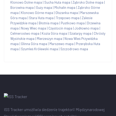
Klonowo Dolne mapa
|
Sucha Huta mapa
|
Ząbrsko Dolne mapa
|
Borowina mapa
|
Guzy mapa
|
Michalin mapa
|
Ząbrsko Górne
mapa
|
Klonowo Górne mapa
|
Olszanka mapa
|
Marszewska
Góra mapa
|
Stara Huta mapa
|
Trzepowo mapa
|
Zalesie
Przywidzkie mapa
|
Błotnia mapa
|
Pustkowo mapa
|
Drzewina
mapa
|
Nowy Wiec mapa
|
Częstocin mapa
|
Jodłowno mapa
|
Celmerostwo mapa
|
Kozia Góra mapa
|
Szatarpy mapa
|
Chrósty
Wysińskie mapa
|
Mierzeszyn mapa
|
Nowa Wieś Przywidzka
mapa
|
Glinna Góra mapa
|
Marszewo mapa
|
Przerębska Huta
mapa
|
Szumleś Królewski mapa
|
Szczodrowo mapa
ISS Tracker umożliwia śledzenie trajektorii Międzynarodowej