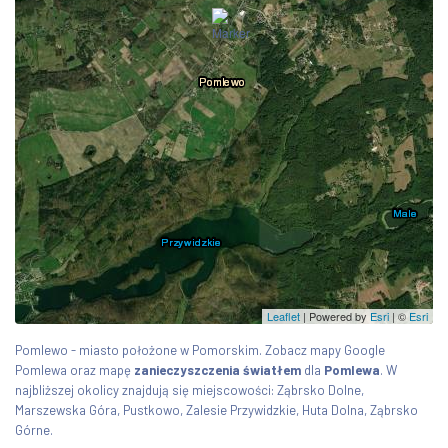
Leaflet
| Powered by
Esri
|
©
Esri
Pomlewo - miasto położone w Pomorskim. Zobacz mapy Google
Pomlewa oraz mapę
zanieczyszczenia światłem
dla
Pomlewa
. W
najbliższej okolicy znajdują się miejscowości: Ząbrsko Dolne,
Marszewska Góra, Pustkowo, Zalesie Przywidzkie, Huta Dolna, Ząbrsko
Górne.