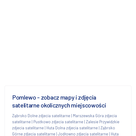
Pomlewo - zobacz mapy i zdjęcia
satelitarne okolicznych miejscowości
Ząbrsko Dolne zdjecia satelitarne
|
Marszewska Góra zdjecia
satelitarne
|
Pustkowo zdjecia satelitarne
|
Zalesie Przywidzkie
zdjecia satelitarne
|
Huta Dolna zdjecia satelitarne
|
Ząbrsko
Górne zdjecia satelitarne
|
Jodłowno zdjecia satelitarne
|
Huta