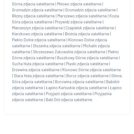
Górna zdjecia satelitarne
|
Miłowo zdjecia satelitarne
|
Gromadzin zdjecia satelitarne
|
Gromadzin zdjecia satelitarne
|
Bliziny zdjecia satelitarne
|
Marszewo zdjecia satelitarne
|
Kozia
Góra zdjecia satelitarne
|
Przywidz zdjecia satelitarne
|
Mierzeszyn zdjecia satelitarne
|
Czapielsk zdjecia satelitarne
|
Kierzkowo zdjecia satelitarne
|
Błotnia zdjecia satelitarne
|
Piekło Dolne zdjecia satelitarne
|
Klonowo Dolne zdjecia
satelitarne
|
Olszanka zdjecia satelitarne
|
Michalin zdjecia
satelitarne
|
Skrzeszewo Żukowskie zdjecia satelitarne
|
Piekło
Górne zdjecia satelitarne
|
Buszkowy Górne zdjecia satelitarne
|
Sucha Huta zdjecia satelitarne
|
Piaski zdjecia satelitarne
|
Drzewina zdjecia satelitarne
|
Klonowo Górne zdjecia satelitarne
|
Stara Huta zdjecia satelitarne
|
Borcz zdjecia satelitarne
|
Glinna
Góra zdjecia satelitarne
|
Borowina zdjecia satelitarne
|
Babidół
zdjecia satelitarne
|
Łapino Kartuskie zdjecia satelitarne
|
Łapino
zdjecia satelitarne
|
Przyjaźń zdjecia satelitarne
|
Przyjaźnia
zdjecia satelitarne
|
Babi Dół zdjecia satelitarne