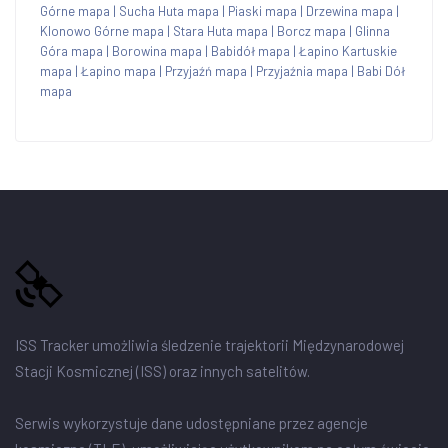
Górne mapa
|
Sucha Huta mapa
|
Piaski mapa
|
Drzewina mapa
|
Klonowo Górne mapa
|
Stara Huta mapa
|
Borcz mapa
|
Glinna
Góra mapa
|
Borowina mapa
|
Babidół mapa
|
Łapino Kartuskie
mapa
|
Łapino mapa
|
Przyjaźń mapa
|
Przyjaźnia mapa
|
Babi Dół
mapa
ISS Tracker umożliwia śledzenie trajektorii Międzynarodowej
Stacji Kosmicznej (ISS) oraz innych satelitów.
Serwis wykorzystuje dane udostępniane przez agencje