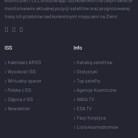
kosmiczne (TLE), umożliwiając użytkownikom na całym świecie
monitorowanie aktualnej pozycji satelitów oraz prognozowanej
trasy ich przelotów nad konkretnymi miejscami na Ziemi.
ISS
Info
Kalendarz ARISS
Katalog satelitów
Wysokość ISS
Statystyki
Wirtualny spacer
Top satelity
Polska z ISS
Agencje Kosmiczne
Zdjęcia z ISS
NASA TV
Newsletter
ESA TV
Fazy Księżyca
Lista kosmodromów