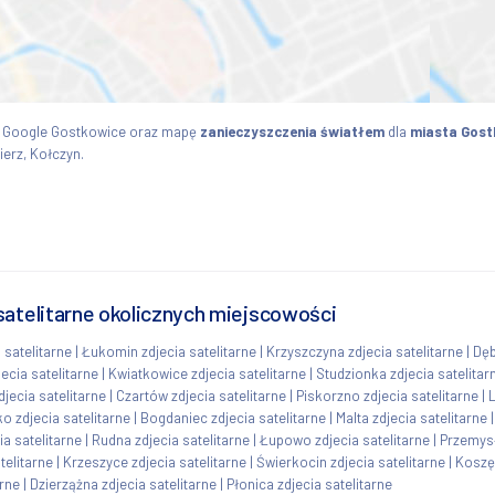
y Google Gostkowice oraz mapę
zanieczyszczenia światłem
dla
miasta Gost
erz, Kołczyn.
satelitarne okolicznych miejscowości
 satelitarne
|
Łukomin zdjecia satelitarne
|
Krzyszczyna zdjecia satelitarne
|
Dęb
jecia satelitarne
|
Kwiatkowice zdjecia satelitarne
|
Studzionka zdjecia satelitar
djecia satelitarne
|
Czartów zdjecia satelitarne
|
Piskorzno zdjecia satelitarne
|
L
o zdjecia satelitarne
|
Bogdaniec zdjecia satelitarne
|
Malta zdjecia satelitarne
ia satelitarne
|
Rudna zdjecia satelitarne
|
Łupowo zdjecia satelitarne
|
Przemysł
telitarne
|
Krzeszyce zdjecia satelitarne
|
Świerkocin zdjecia satelitarne
|
Koszęc
arne
|
Dzierzążna zdjecia satelitarne
|
Płonica zdjecia satelitarne