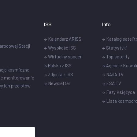
ISS
Info
Kalendarz ARISS
Katalog sateli
narodowej Stacji
Wysokość ISS
Statystyki
Wirtualny spacer
Top satelity
Polska z ISS
Agencje Kosmi
ncje kosmiczne
Zdjęcia z ISS
NASA TV
ie monitorowanie
Newsletter
ESA TV
sy ich przelotów
Fazy Księżyca
Lista kosmod