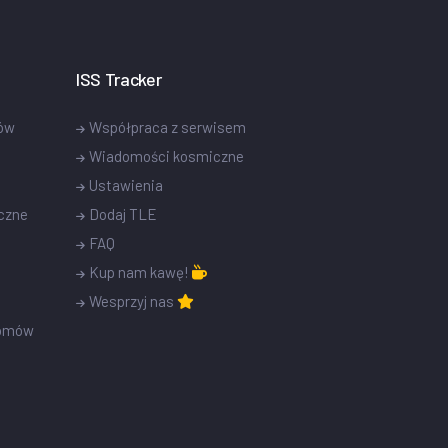
ISS Tracker
tów
Współpraca z serwisem
Wiadomości kosmiczne
Ustawienia
czne
Dodaj TLE
FAQ
Kup nam kawę!
Wesprzyj nas
romów