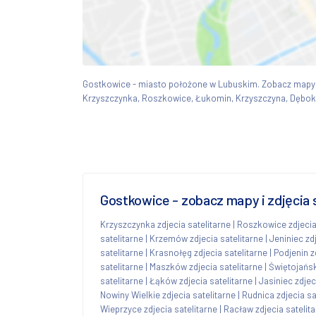
Gostkowice - miasto położone w Lubuskim. Zobacz map
Krzyszczynka, Roszkowice, Łukomin, Krzyszczyna, Dęboki
Gostkowice - zobacz mapy i zdjęcia 
Krzyszczynka zdjecia satelitarne
|
Roszkowice zdjecia
satelitarne
|
Krzemów zdjecia satelitarne
|
Jeniniec zd
satelitarne
|
Krasnołęg zdjecia satelitarne
|
Podjenin z
satelitarne
|
Maszków zdjecia satelitarne
|
Świętojańsk
satelitarne
|
Łąków zdjecia satelitarne
|
Jasiniec zdjec
Nowiny Wielkie zdjecia satelitarne
|
Rudnica zdjecia sa
Wieprzyce zdjecia satelitarne
|
Racław zdjecia satelit