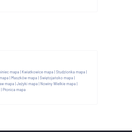
niniec mapa
|
Kwiatkowice mapa
|
Studzionka mapa
|
 mapa
|
Maszków mapa
|
Świętojańsko mapa
|
aw mapa
|
Jeżyki mapa
|
Nowiny Wielkie mapa
|
|
Płonica mapa