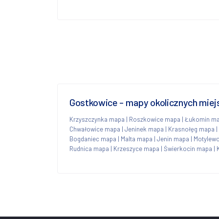
Gostkowice - mapy okolicznych mie
Krzyszczynka mapa
|
Roszkowice mapa
|
Łukomin m
Chwałowice mapa
|
Jeninek mapa
|
Krasnołęg mapa
|
Bogdaniec mapa
|
Malta mapa
|
Jenin mapa
|
Motylew
Rudnica mapa
|
Krzeszyce mapa
|
Świerkocin mapa
|