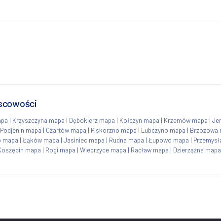
jscowości
apa
|
Krzyszczyna mapa
|
Dębokierz mapa
|
Kołczyn mapa
|
Krzemów mapa
|
Je
Podjenin mapa
|
Czartów mapa
|
Piskorzno mapa
|
Lubczyno mapa
|
Brzozowa
o mapa
|
Łąków mapa
|
Jasiniec mapa
|
Rudna mapa
|
Łupowo mapa
|
Przemysł
Koszęcin mapa
|
Rogi mapa
|
Wieprzyce mapa
|
Racław mapa
|
Dzierzążna mapa