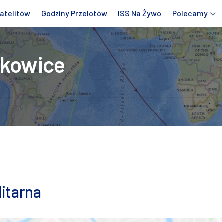
atelitów
Godziny Przelotów
ISS Na Żywo
Polecamy
tkowice
e
itarna