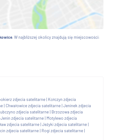
kowice
. W najbliższej okolicy znajdują się miejscowości:
okierz zdjecia satelitarne
|
Kołczyn zdjecia
ne
|
Chwałowice zdjecia satelitarne
|
Jeninek zdjecia
ubczyno zdjecia satelitarne
|
Brzozowa zdjecia
|
Jenin zdjecia satelitarne
|
Motylewo zdjecia
aw zdjecia satelitarne
|
Jeżyki zdjecia satelitarne
|
in zdjecia satelitarne
|
Rogi zdjecia satelitarne
|