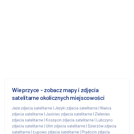
Wieprzyce - zobacz mapy i zdjęcia
satelitarne okolicznych miejscowości
Jeże zdjecia satelitarne
|
Jeżyki zdjecia satelitarne
|
Niwica
zdjecia satelitarne
|
Jasiniec zdjecia satelitarne
|
Zieleniec
zdjecia satelitarne
|
Koszęcin zdjecia satelitarne
|
Lubczyno
zdjecia satelitarne
|
Ulim zdjecia satelitarne
|
Dzierżów zdjecia
satelitarne
|
Łupowo zdjecia satelitarne
|
Prądocin zdjecia