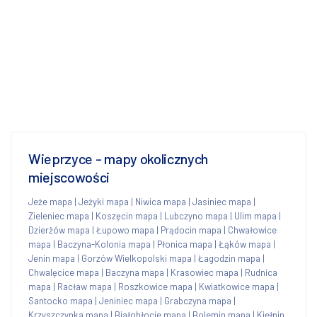
Wieprzyce - mapy okolicznych
miejscowości
Jeże mapa
|
Jeżyki mapa
|
Niwica mapa
|
Jasiniec mapa
|
Zieleniec mapa
|
Koszęcin mapa
|
Lubczyno mapa
|
Ulim mapa
|
Dzierżów mapa
|
Łupowo mapa
|
Prądocin mapa
|
Chwałowice
mapa
|
Baczyna-Kolonia mapa
|
Płonica mapa
|
Łąków mapa
|
Jenin mapa
|
Gorzów Wielkopolski mapa
|
Łagodzin mapa
|
Chwalęcice mapa
|
Baczyna mapa
|
Krasowiec mapa
|
Rudnica
mapa
|
Racław mapa
|
Roszkowice mapa
|
Kwiatkowice mapa
|
Santocko mapa
|
Jeniniec mapa
|
Grabczyna mapa
|
Krzyszczynka mapa
|
Białobłocie mapa
|
Bolemin mapa
|
Kiełpin