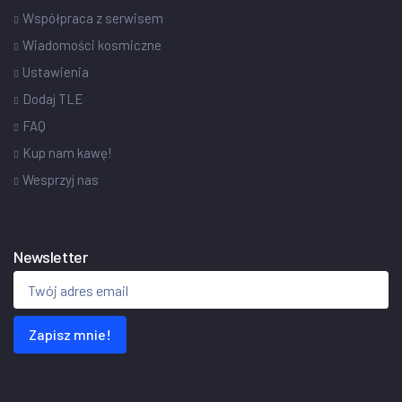
Współpraca z serwisem
Wiadomości kosmiczne
Ustawienia
Dodaj TLE
FAQ
Kup nam kawę!
Wesprzyj nas
Newsletter
Zapisz mnie!