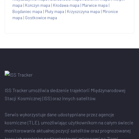
mapa
|
Kołczyn mapa
|
Kłodawa mapa
|
Marwice mapa
|
Bogdaniec mapa
|
Pluty mapa
|
Krzyszczyna mapa
|
Mironice
mapa
|
Gostkowice mapa
ISS Tracker umożliwia śledzenie trajektorii Międzynarodowej
Stacji Kosmicznej (ISS) oraz innych satelitów.
Serwis wykorzystuje dane udostępniane przez agencje
kosmiczne (TLE), umożliwiając użytkownikom na całym świecie
monitorowanie aktualnej pozycji satelitów oraz prognozowanej
trasy ich przelotów nad konkretnymi miejscami na Ziemi.