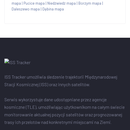
mapa
|
Pucice mapa
|
Niedźwiedź mapa
|
Borzym mapa
|
Daleszewo mapa
|
Dębina mapa
ISS Tracker umożliwia śledzenie trajektorii Międzynarodowej
Stacji Kosmicznej (ISS) oraz innych satelitów.
Serwis wykorzystuje dane udostępniane przez agencje
kosmiczne (TLE), umożliwiając użytkownikom na całym świecie
monitorowanie aktualnej pozycji satelitów oraz prognozowanej
trasy ich przelotów nad konkretnymi miejscami na Ziemi.