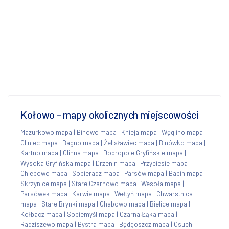
Kołowo - mapy okolicznych miejscowości
Mazurkowo mapa
|
Binowo mapa
|
Knieja mapa
|
Węglino mapa
|
Gliniec mapa
|
Bagno mapa
|
Żelisławiec mapa
|
Binówko mapa
|
Kartno mapa
|
Glinna mapa
|
Dobropole Gryfińskie mapa
|
Wysoka Gryfińska mapa
|
Drzenin mapa
|
Przyciesie mapa
|
Chlebowo mapa
|
Sobieradz mapa
|
Parsów mapa
|
Babin mapa
|
Skrzynice mapa
|
Stare Czarnowo mapa
|
Wesoła mapa
|
Parsówek mapa
|
Karwie mapa
|
Wełtyń mapa
|
Chwarstnica
mapa
|
Stare Brynki mapa
|
Chabowo mapa
|
Bielice mapa
|
Kołbacz mapa
|
Sobiemyśl mapa
|
Czarna Łąka mapa
|
Radziszewo mapa
|
Bystra mapa
|
Będgoszcz mapa
|
Osuch