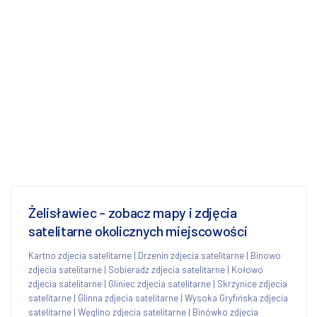
Żelisławiec - zobacz mapy i zdjęcia
satelitarne okolicznych miejscowości
Kartno zdjecia satelitarne
|
Drzenin zdjecia satelitarne
|
Binowo
zdjecia satelitarne
|
Sobieradz zdjecia satelitarne
|
Kołowo
zdjecia satelitarne
|
Gliniec zdjecia satelitarne
|
Skrzynice zdjecia
satelitarne
|
Glinna zdjecia satelitarne
|
Wysoka Gryfińska zdjecia
satelitarne
|
Węglino zdjecia satelitarne
|
Binówko zdjecia