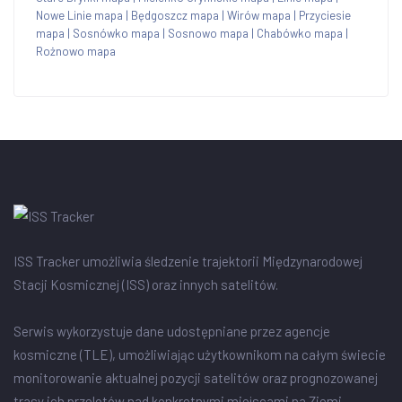
Nowe Linie mapa
|
Będgoszcz mapa
|
Wirów mapa
|
Przyciesie
mapa
|
Sosnówko mapa
|
Sosnowo mapa
|
Chabówko mapa
|
Rożnowo mapa
ISS Tracker umożliwia śledzenie trajektorii Międzynarodowej
Stacji Kosmicznej (ISS) oraz innych satelitów.
Serwis wykorzystuje dane udostępniane przez agencje
kosmiczne (TLE), umożliwiając użytkownikom na całym świecie
monitorowanie aktualnej pozycji satelitów oraz prognozowanej
trasy ich przelotów nad konkretnymi miejscami na Ziemi.