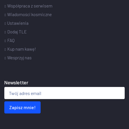
Współpraca z serwisem
Wiadomości kosmiczne
Ustawienia
Dodaj TLE
FAQ
Kup nam kawę!
Wesprzyj nas
Newsletter
Zapisz mnie!