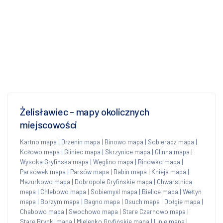
Żelisławiec - mapy okolicznych
miejscowości
Kartno mapa
|
Drzenin mapa
|
Binowo mapa
|
Sobieradz mapa
|
Kołowo mapa
|
Gliniec mapa
|
Skrzynice mapa
|
Glinna mapa
|
Wysoka Gryfińska mapa
|
Węglino mapa
|
Binówko mapa
|
Parsówek mapa
|
Parsów mapa
|
Babin mapa
|
Knieja mapa
|
Mazurkowo mapa
|
Dobropole Gryfińskie mapa
|
Chwarstnica
mapa
|
Chlebowo mapa
|
Sobiemyśl mapa
|
Bielice mapa
|
Wełtyń
mapa
|
Borzym mapa
|
Bagno mapa
|
Osuch mapa
|
Dołgie mapa
|
Chabowo mapa
|
Swochowo mapa
|
Stare Czarnowo mapa
|
Stare Brynki mapa
|
Mielenko Gryfińskie mapa
|
Linie mapa
|