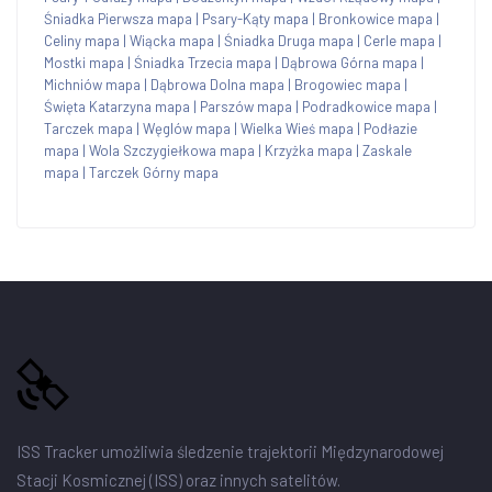
Śniadka Pierwsza mapa
|
Psary-Kąty mapa
|
Bronkowice mapa
|
Celiny mapa
|
Wiącka mapa
|
Śniadka Druga mapa
|
Cerle mapa
|
Mostki mapa
|
Śniadka Trzecia mapa
|
Dąbrowa Górna mapa
|
Michniów mapa
|
Dąbrowa Dolna mapa
|
Brogowiec mapa
|
Święta Katarzyna mapa
|
Parszów mapa
|
Podradkowice mapa
|
Tarczek mapa
|
Węglów mapa
|
Wielka Wieś mapa
|
Podłazie
mapa
|
Wola Szczygiełkowa mapa
|
Krzyżka mapa
|
Zaskale
mapa
|
Tarczek Górny mapa
ISS Tracker umożliwia śledzenie trajektorii Międzynarodowej
Stacji Kosmicznej (ISS) oraz innych satelitów.