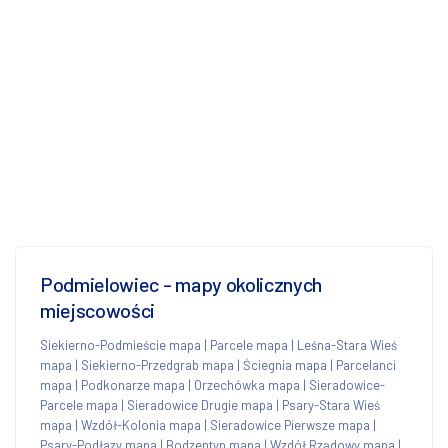
Podmielowiec - mapy okolicznych
miejscowości
Siekierno-Podmieście mapa
|
Parcele mapa
|
Leśna-Stara Wieś
mapa
|
Siekierno-Przedgrab mapa
|
Ściegnia mapa
|
Parcelanci
mapa
|
Podkonarze mapa
|
Orzechówka mapa
|
Sieradowice-
Parcele mapa
|
Sieradowice Drugie mapa
|
Psary-Stara Wieś
mapa
|
Wzdół-Kolonia mapa
|
Sieradowice Pierwsze mapa
|
Psary-Podłazy mapa
|
Bodzentyn mapa
|
Wzdół Rządowy mapa
|