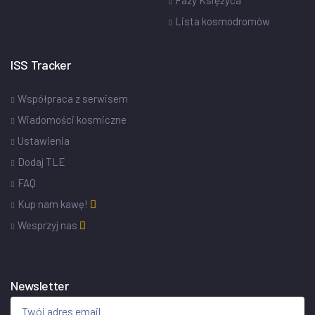
Lista kosmodromów
ISS Tracker
Współpraca z serwisem
Wiadomości kosmiczne
Ustawienia
Dodaj TLE
FAQ
Kup nam kawę!
Wesprzyj nas
Newsletter