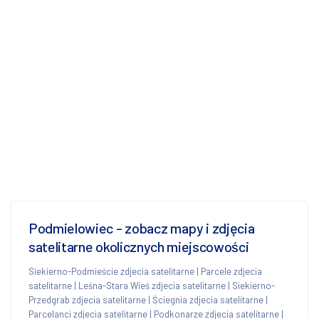
Podmielowiec - zobacz mapy i zdjęcia
satelitarne okolicznych miejscowości
Siekierno-Podmieście zdjecia satelitarne
|
Parcele zdjecia
satelitarne
|
Leśna-Stara Wieś zdjecia satelitarne
|
Siekierno-
Przedgrab zdjecia satelitarne
|
Ściegnia zdjecia satelitarne
|
Parcelanci zdjecia satelitarne
|
Podkonarze zdjecia satelitarne
|