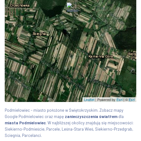
Leaflet
| Powered by
Esri
|
©
Esri
Podmielowiec - miasto położone w Świętokrzyskim. Zobacz mapy
Google Podmielowiec oraz mapę
zanieczyszczenia światłem
dla
miasta Podmielowiec
. W najbliższej okolicy znajdują się miejscowości:
Siekierno-Podmieście, Parcele, Leśna-Stara Wieś, Siekierno-Przedgrab,
Ściegnia, Parcelanci.