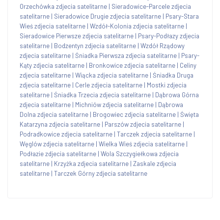
Orzechówka zdjecia satelitarne
|
Sieradowice-Parcele zdjecia
satelitarne
|
Sieradowice Drugie zdjecia satelitarne
|
Psary-Stara
Wieś zdjecia satelitarne
|
Wzdół-Kolonia zdjecia satelitarne
|
Sieradowice Pierwsze zdjecia satelitarne
|
Psary-Podłazy zdjecia
satelitarne
|
Bodzentyn zdjecia satelitarne
|
Wzdół Rządowy
zdjecia satelitarne
|
Śniadka Pierwsza zdjecia satelitarne
|
Psary-
Kąty zdjecia satelitarne
|
Bronkowice zdjecia satelitarne
|
Celiny
zdjecia satelitarne
|
Wiącka zdjecia satelitarne
|
Śniadka Druga
zdjecia satelitarne
|
Cerle zdjecia satelitarne
|
Mostki zdjecia
satelitarne
|
Śniadka Trzecia zdjecia satelitarne
|
Dąbrowa Górna
zdjecia satelitarne
|
Michniów zdjecia satelitarne
|
Dąbrowa
Dolna zdjecia satelitarne
|
Brogowiec zdjecia satelitarne
|
Święta
Katarzyna zdjecia satelitarne
|
Parszów zdjecia satelitarne
|
Podradkowice zdjecia satelitarne
|
Tarczek zdjecia satelitarne
|
Węglów zdjecia satelitarne
|
Wielka Wieś zdjecia satelitarne
|
Podłazie zdjecia satelitarne
|
Wola Szczygiełkowa zdjecia
satelitarne
|
Krzyżka zdjecia satelitarne
|
Zaskale zdjecia
satelitarne
|
Tarczek Górny zdjecia satelitarne