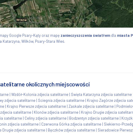
 mapy Google Psary-Kąty oraz mapę
zanieczyszczenia światłem
dla
miasta 
a Katarzyna, Wilków, Psary-Stara Wieś.
satelitarne okolicznych miejscowości
itarne
|
Wzdół-Kolonia zdjecia satelitarne
|
Święta Katarzyna zdjecia satelitarne
 zdjecia satelitarne
|
Ściegnia zdjecia satelitarne
|
Krajno Zagórze zdjecia sate
rne
|
Krajno Pierwsze zdjecia satelitarne
|
Zaskale zdjecia satelitarne
|
Podmielow
djecia satelitarne
|
Klonów zdjecia satelitarne
|
Krajno Drugie zdjecia satelitar
ia satelitarne
|
Celiny zdjecia satelitarne
|
Bodzentyn zdjecia satelitarne
|
Krzyżk
nin zdjecia satelitarne
|
Czerwona Górka zdjecia satelitarne
|
Siekierno-Przedg
 Drugie zdjecia satelitarne
|
Bęczków zdjecia satelitarne
|
Sieradowice Pierwsze