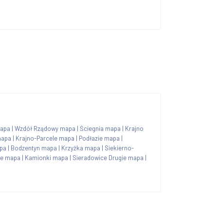
apa
|
Wzdół Rządowy mapa
|
Ściegnia mapa
|
Krajno
mapa
|
Krajno-Parcele mapa
|
Podłazie mapa
|
apa
|
Bodzentyn mapa
|
Krzyżka mapa
|
Siekierno-
le mapa
|
Kamionki mapa
|
Sieradowice Drugie mapa
|