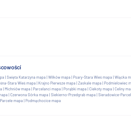
jscowości
apa
|
Święta Katarzyna mapa
|
Wilków mapa
|
Psary-Stara Wieś mapa
|
Wiącka m
śna-Stara Wieś mapa
|
Krajno Pierwsze mapa
|
Zaskale mapa
|
Podmielowiec 
pa
|
Michniów mapa
|
Parcelanci mapa
|
Porąbki mapa
|
Ciekoty mapa
|
Celiny m
mapa
|
Czerwona Górka mapa
|
Siekierno-Przedgrab mapa
|
Sieradowice-Parce
Parcele mapa
|
Podmąchocice mapa