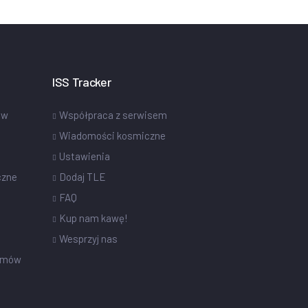
ISS Tracker
ów
Współpraca z serwisem
Wiadomości kosmiczne
Ustawienia
czne
Dodaj TLE
FAQ
Kup nam kawę!
Wesprzyj nas
omów