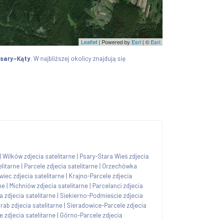
Leaflet
| Powered by
Esri
|
©
Esri
Psary-Kąty
. W najbliższej okolicy znajdują się
|
Wilków zdjecia satelitarne
|
Psary-Stara Wieś zdjecia
litarne
|
Parcele zdjecia satelitarne
|
Orzechówka
iec zdjecia satelitarne
|
Krajno-Parcele zdjecia
ne
|
Michniów zdjecia satelitarne
|
Parcelanci zdjecia
a zdjecia satelitarne
|
Siekierno-Podmieście zdjecia
rab zdjecia satelitarne
|
Sieradowice-Parcele zdjecia
 zdjecia satelitarne
|
Górno-Parcele zdjecia