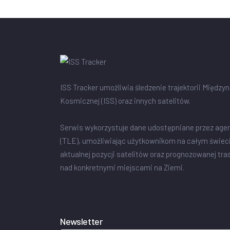
ISS Tracker umożliwia śledzenie trajektorii Między
Kosmicznej (ISS) oraz innych satelitów.
Serwis wykorzystuje dane udostępniane przez age
(TLE), umożliwiając użytkownikom na całym świec
aktualnej pozycji satelitów oraz prognozowanej tra
nad konkretnymi miejscami na Ziemi.
Newsletter