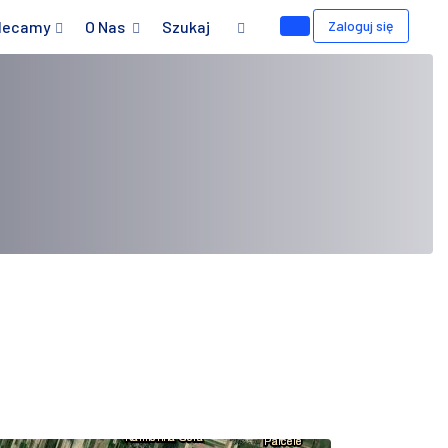
lecamy
O Nas
Szukaj
Zaloguj się