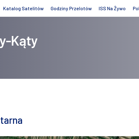
Katalog Satelitów
Godziny Przelotów
ISS Na Żywo
Po
y-Kąty
itarna