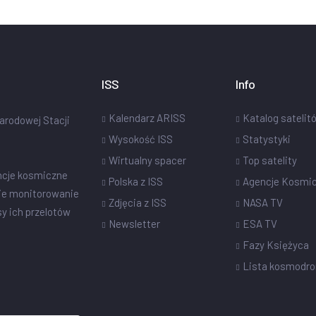
ISS
Info
Kalendarz ARISS
Katalog satelit
narodowej Stacji
Wysokość ISS
Statystyki
Wirtualny spacer
Top satelity
ncje kosmiczne
Polska z ISS
Agencje Kosmi
ie monitorowanie
Zdjęcia z ISS
NASA TV
sy ich przelotów
Newsletter
ESA TV
Fazy Księżyca
Lista kosmodr