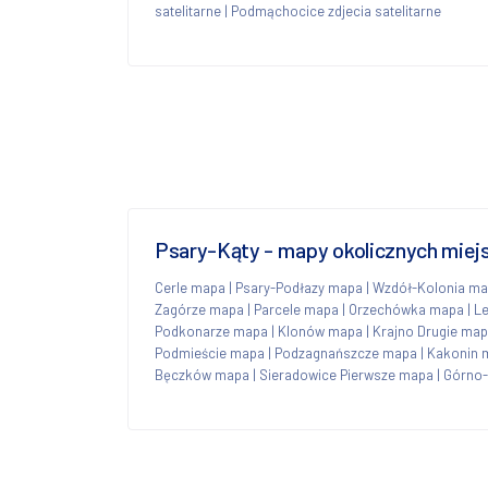
satelitarne
|
Podmąchocice zdjecia satelitarne
Psary-Kąty - mapy okolicznych mie
Cerle mapa
|
Psary-Podłazy mapa
|
Wzdół-Kolonia m
Zagórze mapa
|
Parcele mapa
|
Orzechówka mapa
|
Le
Podkonarze mapa
|
Klonów mapa
|
Krajno Drugie ma
Podmieście mapa
|
Podzagnańszcze mapa
|
Kakonin 
Bęczków mapa
|
Sieradowice Pierwsze mapa
|
Górno-