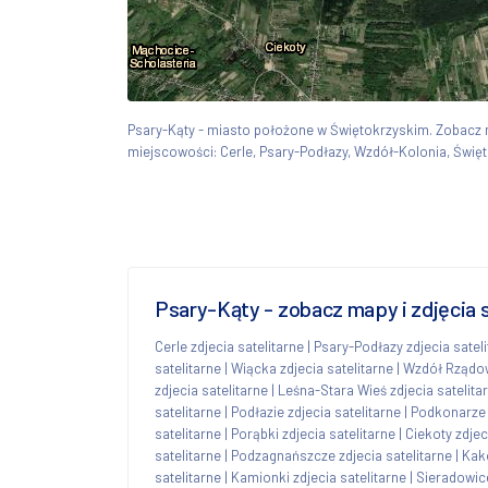
Psary-Kąty - miasto położone w Świętokrzyskim. Zobacz
miejscowości: Cerle, Psary-Podłazy, Wzdół-Kolonia, Święt
Psary-Kąty - zobacz mapy i zdjęcia 
Cerle zdjecia satelitarne
|
Psary-Podłazy zdjecia satel
satelitarne
|
Wiącka zdjecia satelitarne
|
Wzdół Rządowy
zdjecia satelitarne
|
Leśna-Stara Wieś zdjecia satelita
satelitarne
|
Podłazie zdjecia satelitarne
|
Podkonarze z
satelitarne
|
Porąbki zdjecia satelitarne
|
Ciekoty zdjec
satelitarne
|
Podzagnańszcze zdjecia satelitarne
|
Kako
satelitarne
|
Kamionki zdjecia satelitarne
|
Sieradowice