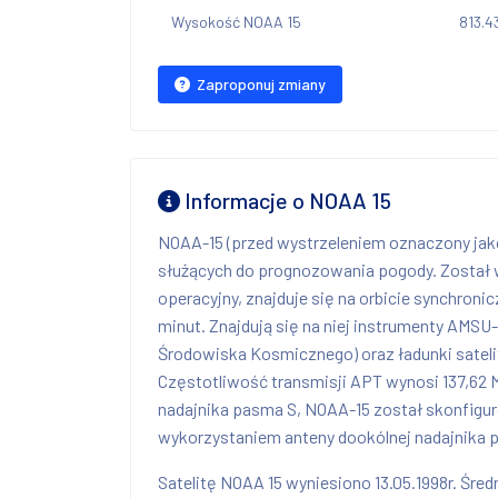
Wysokość NOAA 15
813.4
Zaproponuj zmiany
Informacje o NOAA 15
NOAA-15 (przed wystrzeleniem oznaczony jako
służących do prognozowania pogody. Został wy
operacyjny, znajduje się na orbicie synchroni
minut. Znajdują się na niej instrumenty AMSU
Środowiska Kosmicznego) oraz ładunki satel
Częstotliwość transmisji APT wynosi 137,62 
nadajnika pasma S, NOAA-15 został skonfigur
wykorzystaniem anteny dookólnej nadajnika p
Satelitę NOAA 15 wyniesiono 13.05.1998r. Śre