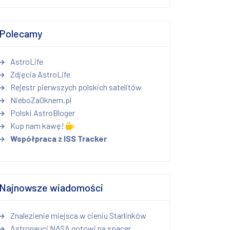
Polecamy
AstroLife
Zdjęcia AstroLife
Rejestr pierwszych polskich satelitów
NieboZaOknem.pl
Polski AstroBloger
Kup nam kawę!
Współpraca z ISS Tracker
Najnowsze wiadomości
Znalezienie miejsca w cieniu Starlinków
Astronauci NASA gotowi na spacer