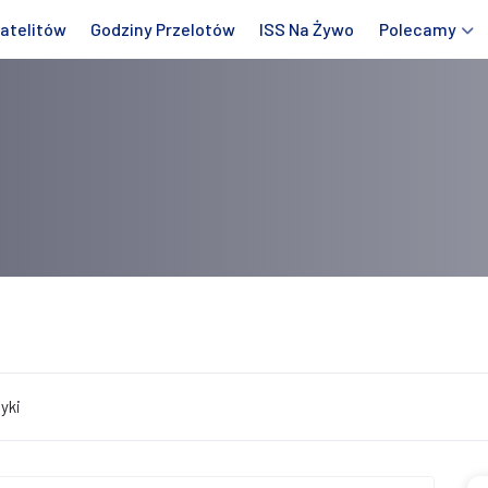
atelitów
Godziny Przelotów
ISS Na Żywo
Polecamy
yki