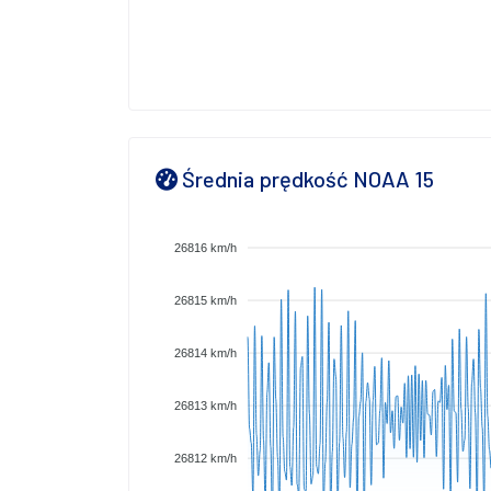
Średnia prędkość NOAA 15
26816 km/h
26815 km/h
26814 km/h
26813 km/h
26812 km/h