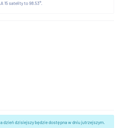
 15 satelity to 98.53°.
 dzień dzisiejszy będzie dostępna w dniu jutrzejszym.