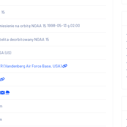
 15
1998-05-13
g.02:00
SA
(US)
 (Vandenberg Air Force Base, USA)
km
m