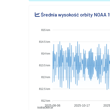
Średnia wysokość orbity NOAA 1
815 km
814.5 km
814 km
813.5 km
813 km
812.5 km
812 km
2025-08-06
2025-10-17
2025
isstracker.pl