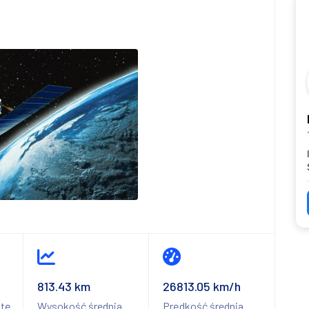
813.43 km
26813.05 km/h
itę
Wysokość średnia
Prędkość średnia