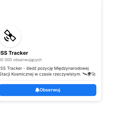
ISS Tracker
10 000 obserwujących
ISS Tracker - śledź pozycję Międzynarodowej
Stacji Kosmicznej w czasie rzeczywistym. 🛰️🌍🚀
Obserwuj