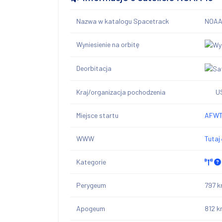
Nazwa w katalogu Spacetrack
NOAA
Wyniesienie na orbitę
Deorbitacja
Kraj/organizacja pochodzenia
U
Miejsce startu
AFWTR
WWW
Tutaj
Kategorie
Perygeum
797 
Apogeum
812 k