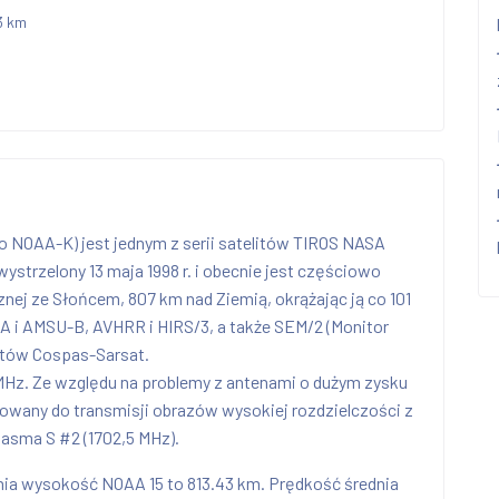
3 km
 NOAA-K) jest jednym z serii satelitów TIROS NASA
strzelony 13 maja 1998 r. i obecnie jest częściowo
cznej ze Słońcem, 807 km nad Ziemią, okrążając ją co 101
-A i AMSU-B, AVHRR i HIRS/3, a także SEM/2 (Monitor
itów Cospas-Sarsat.
MHz. Ze względu na problemy z antenami o dużym zysku
owany do transmisji obrazów wysokiej rozdzielczości z
asma S #2 (1702,5 MHz).
dnia wysokość NOAA 15 to 813.43 km. Prędkość średnia