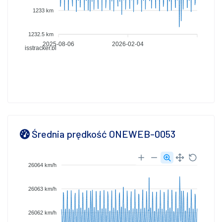
1233 km
1232.5 km
2025-08-06
2026-02-04
isstracker.pl
Średnia prędkość ONEWEB-0053
26064 km/h
26063 km/h
26062 km/h