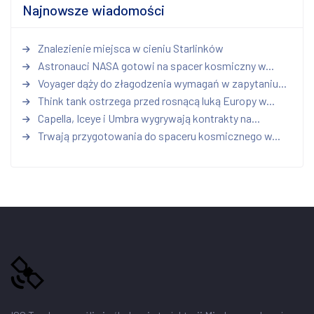
Najnowsze wiadomości
Znalezienie miejsca w cieniu Starlinków
Astronauci NASA gotowi na spacer kosmiczny w...
Voyager dąży do złagodzenia wymagań w zapytaniu...
Think tank ostrzega przed rosnącą luką Europy w...
Capella, Iceye i Umbra wygrywają kontrakty na...
Trwają przygotowania do spaceru kosmicznego w...