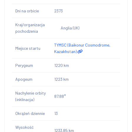
Dni na orbicie
2373
Kraj/organizacja
Anglia
(UK)
pochodzenia
TYMSC (Baikonur Cosmodrome,
Miejsce startu
Kazakhstan)
Perygeum
1220 km
Apogeum
1223 km
Nachylenie orbity
87.88°
(inklinacja)
Okrążeń dziennie
13
Wysokość
1233.85 km