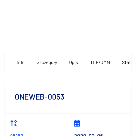
Info
Szczegóły
Opis
TLE/OMM
Statys
ONEWEB-0053
45157
2020-02-06