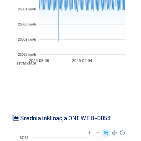
26061 km/h
26060 km/h
26059 km/h
26058 km/h
2025-08-06
2026-02-04
isstracker.pl
Średnia inklinacja ONEWEB-0053
87.89