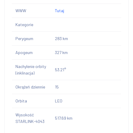
WWW
Tutaj
Kategorie
Perygeum
283 km
Apogeum
327 km
Nachylenie orbity
53.21°
(inklinacja)
Okrążeń dziennie
15
Orbita
LEO
Wysokość
517.69 km
STARLINK-4043