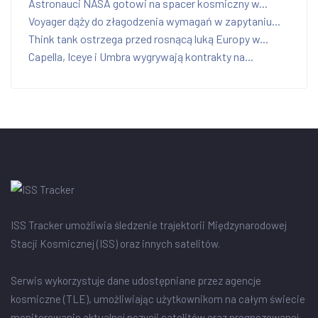
Astronauci NASA gotowi na spacer kosmiczny w...
Voyager dąży do złagodzenia wymagań w zapytaniu...
Think tank ostrzega przed rosnącą luką Europy w...
Capella, Iceye i Umbra wygrywają kontrakty na...
ISS Tracker umożliwia śledzenie trajektorii Międzynarodowej
Stacji Kosmicznej (ISS) oraz innych satelitów.
Serwis wykorzystuje dane udostępniane przez agencje
kosmiczne (TLE), umożliwiając użytkownikom na całym świecie
monitorowanie aktualnej pozycji satelitów oraz prognozowanej