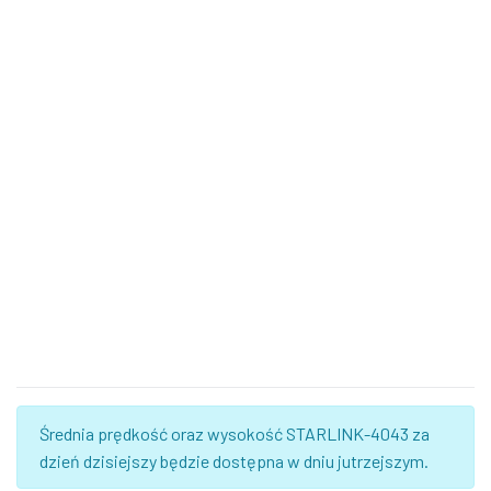
Średnia prędkość oraz wysokość STARLINK-4043 za
dzień dzisiejszy będzie dostępna w dniu jutrzejszym.