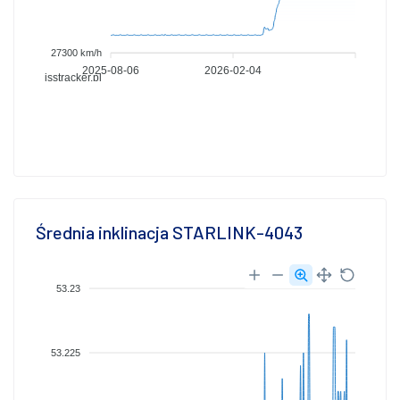
27300 km/h
2025-08-06
2026-02-04
isstracker.pl
Średnia inklinacja STARLINK-4043
53.23
53.225