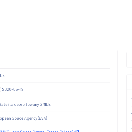
ILE
2026-05-19
ropean Space Agency
(ESA)
UI (Guiana Space Centre, French Guiana)