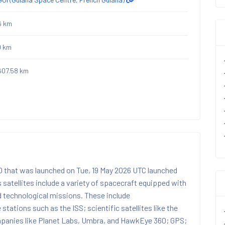
6 km
9 km
607.58 km
EO that was launched on Tue, 19 May 2026 UTC launched
satellites include a variety of spacecraft equipped with
d technological missions. These include
stations such as the ISS; scientific satellites like the
mpanies like Planet Labs, Umbra, and HawkEye 360; GPS;