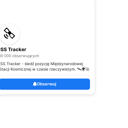
ISS Tracker
10 000 obserwujących
ISS Tracker - śledź pozycję Międzynarodowej
Stacji Kosmicznej w czasie rzeczywistym. 🛰️🌍🚀
Obserwuj