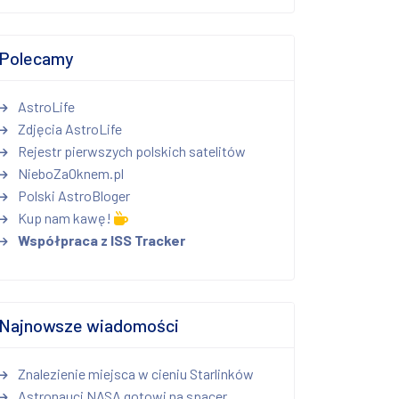
Polecamy
AstroLife
Zdjęcia AstroLife
Rejestr pierwszych polskich satelitów
NieboZaOknem.pl
Polski AstroBloger
Kup nam kawę!
Współpraca z ISS Tracker
Najnowsze wiadomości
Znalezienie miejsca w cieniu Starlinków
Astronauci NASA gotowi na spacer