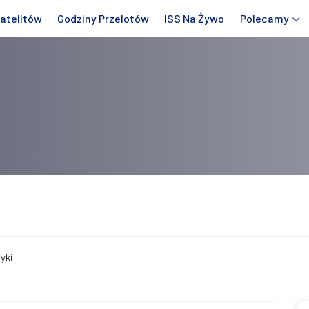
atelitów
Godziny Przelotów
ISS Na Żywo
Polecamy
yki