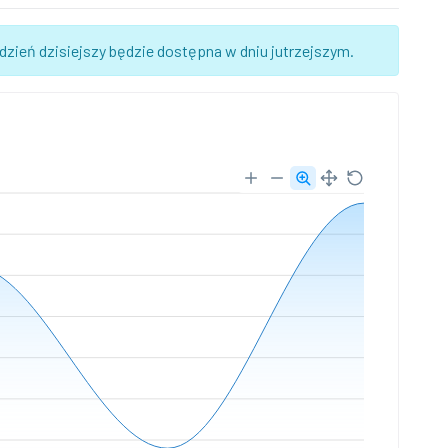
zień dzisiejszy będzie dostępna w dniu jutrzejszym.