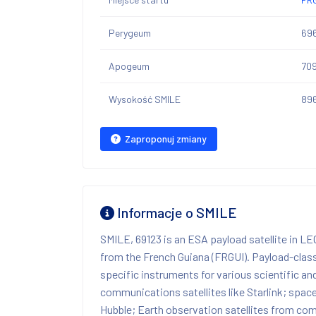
Perygeum
69
Apogeum
70
Wysokość SMILE
89
Zaproponuj zmiany
Informacje o SMILE
SMILE, 69123 is an ESA payload satellite in L
from the French Guiana (FRGUI). Payload-class 
specific instruments for various scientific an
communications satellites like Starlink; space 
Hubble; Earth observation satellites from co