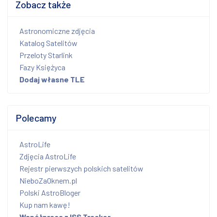
Zobacz także
Astronomiczne zdjęcia
Katalog Satelitów
Przeloty Starlink
Fazy Księżyca
Dodaj własne TLE
Polecamy
AstroLife
Zdjęcia AstroLife
Rejestr pierwszych polskich satelitów
NieboZaOknem.pl
Polski AstroBloger
Kup nam kawę!
Współpraca z ISS Tracker