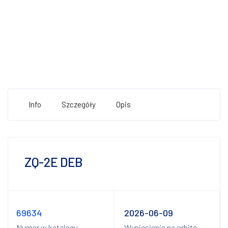
Info
Szczegóły
Opis
ZQ-2E DEB
69634
2026-06-09
Numer w katalogu
Wyniesienie na orbitę