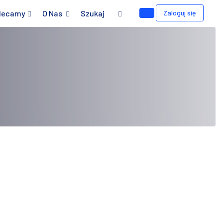
lecamy
O Nas
Szukaj
Zaloguj się