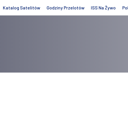
Katalog Satelitów
Godziny Przelotów
ISS Na Żywo
Po