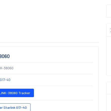
38060
NK-38060
 G17-40
INK-38060 Tracker
er Starlink G17-40