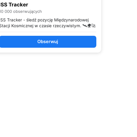
ISS Tracker
10 000 obserwujących
ISS Tracker - śledź pozycję Międzynarodowej
Stacji Kosmicznej w czasie rzeczywistym. 🛰️🌍🚀
Obserwuj