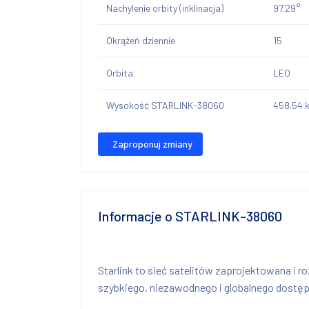
Nachylenie orbity (inklinacja)
97.29°
Okrążeń dziennie
15
Orbita
LEO
Wysokość STARLINK-38060
458.54 
Zaproponuj zmiany
Informacje o STARLINK-38060
Starlink to sieć satelitów zaprojektowana i r
szybkiego, niezawodnego i globalnego dostępu