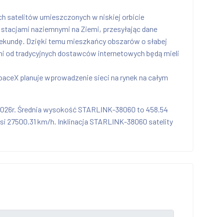
ych satelitów umieszczonych w niskiej orbicie
e stacjami naziemnymi na Ziemi, przesyłając dane
 sekundę. Dzięki temu mieszkańcy obszarów o słabej
eni od tradycyjnych dostawców internetowych będą mieli
 SpaceX planuje wprowadzenie sieci na rynek na całym
2026r. Średnia wysokość STARLINK-38060 to 458.54
 27500.31 km/h. Inklinacja STARLINK-38060 satelity