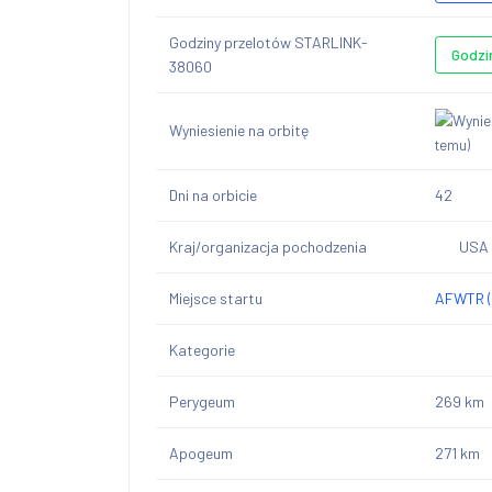
Godziny przelotów STARLINK-
Godzi
38060
Wyniesienie na orbitę
temu)
Dni na orbicie
42
Kraj/organizacja pochodzenia
USA
Miejsce startu
AFWTR (
Kategorie
Perygeum
269 km
Apogeum
271 km