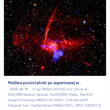
Możliwa pozostałość po supernowej w...
2026-06-18
X-ray: NASA/CXC/UCLA/Z. Zhu et al.;
ESA/XMM-Newton; Optical: PanSTARRS; Radio: MeerKAT;
Image Processing: NASA/CXC/SAO/L. Frattare and P.
Edmonds Text: Cecilia Chirenti (NASA GSFC, UMCP, CRESST II)