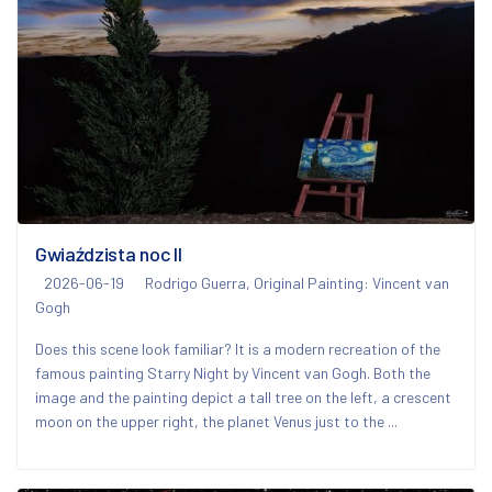
Gwiaździsta noc II
2026-06-19
Rodrigo Guerra, Original Painting: Vincent van
Gogh
Does this scene look familiar? It is a modern recreation of the
famous painting Starry Night by Vincent van Gogh. Both the
image and the painting depict a tall tree on the left, a crescent
moon on the upper right, the planet Venus just to the ...