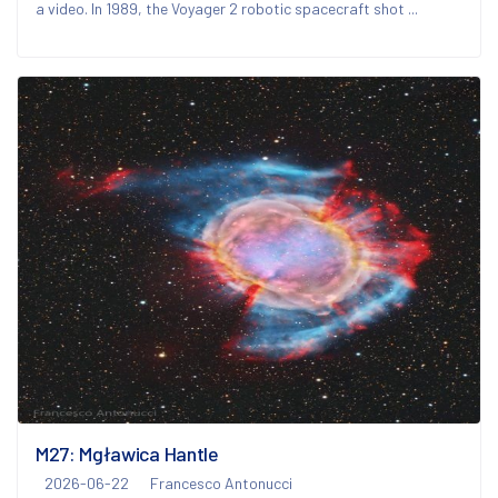
a video. In 1989, the Voyager 2 robotic spacecraft shot ...
M27: Mgławica Hantle
2026-06-22
Francesco Antonucci