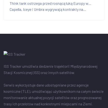
Think tank ostrzega przed rosnącą luką Europy w...
Capella, Iceye i Umbra wygrywają kontrakty na...
ISS Tracker umożliwia śledzenie trajektorii Międzynarodowej
Stacji Kosmicznej (ISS) oraz innych satelitów.
Serwis wykorzystuje dane udostępniane przez agencje
kosmiczne (TLE), umożliwiając użytkownikom na całym świecie
monitorowanie aktualnej pozycji satelitów oraz prognozowanej
trasy ich przelotów nad konkretnymi miejscami na Ziemi.