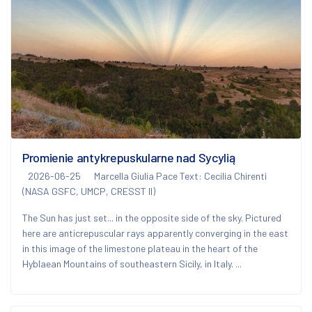
Promienie antykrepuskularne nad Sycylią
2026-06-25
Marcella Giulia Pace Text: Cecilia Chirenti
(NASA GSFC, UMCP, CRESST II)
The Sun has just set... in the opposite side of the sky. Pictured
here are anticrepuscular rays apparently converging in the east
in this image of the limestone plateau in the heart of the
Hyblaean Mountains of southeastern Sicily, in Italy. ...