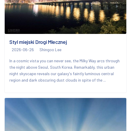
Styl miejski Drogi Mlecznej
2026-06-26
Shingoo Lee
In a cosmic vista you can never see, the Milky Way arcs through
the night above Seoul, South Korea. Remarkably, this urban
night skyscape reveals our galaxy's faintly luminous central
region and dark obscuring dust clouds in spite of the ...