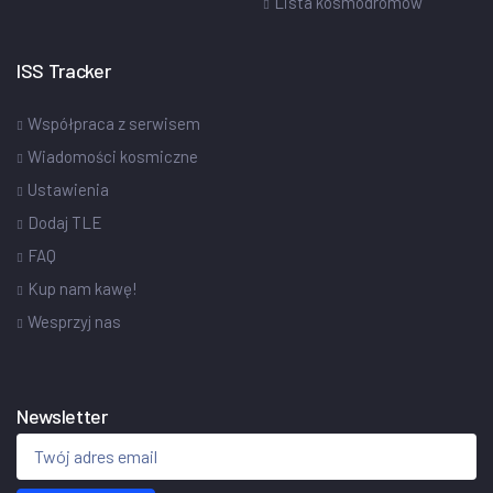
Lista kosmodromów
ISS Tracker
Współpraca z serwisem
Wiadomości kosmiczne
Ustawienia
Dodaj TLE
FAQ
Kup nam kawę!
Wesprzyj nas
Newsletter