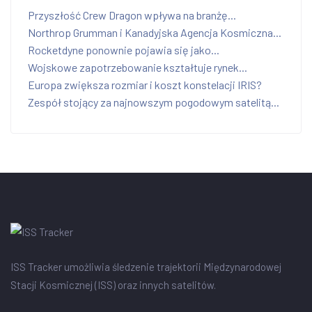
Przyszłość Crew Dragon wpływa na branżę...
Northrop Grumman i Kanadyjska Agencja Kosmiczna...
Rocketdyne ponownie pojawia się jako...
Wojskowe zapotrzebowanie kształtuje rynek...
Europa zwiększa rozmiar i koszt konstelacji IRIS?
Zespół stojący za najnowszym pogodowym satelitą...
ISS Tracker umożliwia śledzenie trajektorii Międzynarodowej
Stacji Kosmicznej (ISS) oraz innych satelitów.