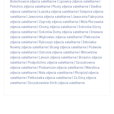
Bolechowice zdjecia satelitarne
|
Lipowica zdjecia satelitarne
|
Polichno zdjecia satelitarne
|
Mosty zdjecia satelitarne
|
Siedlce
zdjecia satelitarne
|
Łaziska zdjecia satelitarne
|
Gałęzice zdjecia
satelitarne
|
Jaworznia zdjecia satelitarne
|
Jaworznia Fabryczna
zdjecia satelitarne
|
Zagrody zdjecia satelitarne
|
Wola Murowana
zdjecia satelitarne
|
Choiny zdjecia satelitarne
|
Sokołów Górny
zdjecia satelitarne
|
Sokołów Dolny zdjecia satelitarne
|
Gniewce
zdjecia satelitarne
|
Wojkowiec zdjecia satelitarne
|
Piekoszów
zdjecia satelitarne
|
Rykoszyn zdjecia satelitarne
|
Sitkówka-
Nowiny zdjecia satelitarne
|
Brzegi zdjecia satelitarne
|
Podwole
zdjecia satelitarne
|
Ustronie zdjecia satelitarne
|
Wincentów
zdjecia satelitarne
|
Lelusin zdjecia satelitarne
|
Brzeźno zdjecia
satelitarne
|
Podpolichno zdjecia satelitarne
|
Szczukowice
zdjecia satelitarne
|
Podzamcze zdjecia satelitarne
|
Wierzbica
zdjecia satelitarne
|
Nida zdjecia satelitarne
|
Micigózd zdjecia
satelitarne
|
Feliksówka zdjecia satelitarne
|
Za Górą zdjecia
satelitarne
|
Szczukowskie Górki zdjecia satelitarne