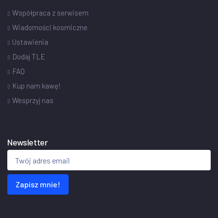
Współpraca z serwisem
Wiadomości kosmiczne
Ustawienia
Dodaj TLE
FAQ
Kup nam kawę!
Wesprzyj nas
Newsletter
Zapisz mnie!