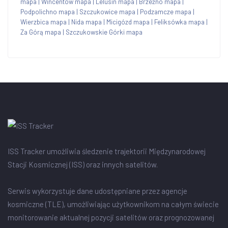
mapa
|
Wincentów mapa
|
Lelusin mapa
|
Brzeźno mapa
|
Podpolichno mapa
|
Szczukowice mapa
|
Podzamcze mapa
|
Wierzbica mapa
|
Nida mapa
|
Micigózd mapa
|
Feliksówka mapa
|
Za Górą mapa
|
Szczukowskie Górki mapa
ISS Tracker umożliwia śledzenie trajektorii Międzynarodowej
Stacji Kosmicznej (ISS) oraz innych satelitów.
Serwis wykorzystuje dane udostępniane przez agencje
kosmiczne (TLE), umożliwiając użytkownikom na całym świecie
monitorowanie aktualnej pozycji satelitów oraz prognozowanej