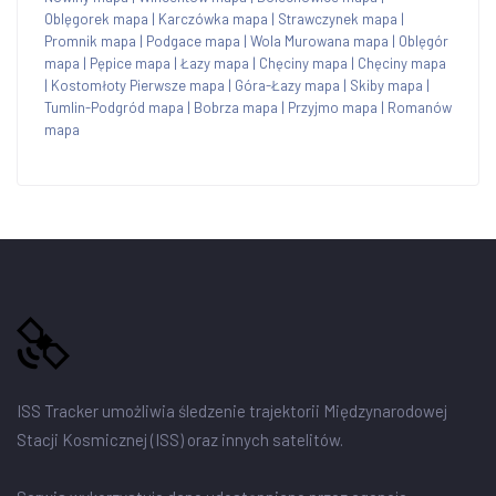
Oblęgorek mapa
|
Karczówka mapa
|
Strawczynek mapa
|
Promnik mapa
|
Podgace mapa
|
Wola Murowana mapa
|
Oblęgór
mapa
|
Pępice mapa
|
Łazy mapa
|
Chęciny mapa
|
Chęciny mapa
|
Kostomłoty Pierwsze mapa
|
Góra-Łazy mapa
|
Skiby mapa
|
Tumlin-Podgród mapa
|
Bobrza mapa
|
Przyjmo mapa
|
Romanów
mapa
ISS Tracker umożliwia śledzenie trajektorii Międzynarodowej
Stacji Kosmicznej (ISS) oraz innych satelitów.