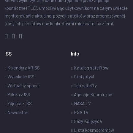
Serwis wykorzystuje dane udostępniane przez agencje
kosmiczne (TLE), umożliwiając użytkownikom na całym świecie
monitorowanie aktualnej pozycji satelitów oraz prognozowanej
trasy ich przelotów nad konkretnymi miejscami na Ziemi.
ISS
Info
Kalendarz ARISS
Katalog satelitów
Wysokość ISS
Statystyki
Wirtualny spacer
Top satelity
Polska z ISS
Agencje Kosmiczne
Zdjęcia z ISS
NASA TV
Newsletter
ESA TV
Fazy Księżyca
Lista kosmodromów