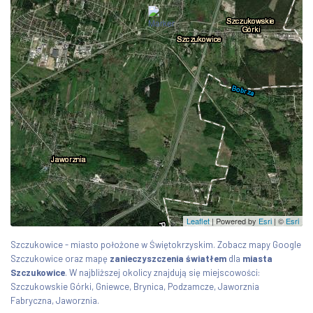
Leaflet
| Powered by
Esri
|
©
Esri
Szczukowice - miasto położone w Świętokrzyskim. Zobacz mapy Google
Szczukowice oraz mapę
zanieczyszczenia światłem
dla
miasta
Szczukowice
. W najbliższej okolicy znajdują się miejscowości:
Szczukowskie Górki, Gniewce, Brynica, Podzamcze, Jaworznia
Fabryczna, Jaworznia.