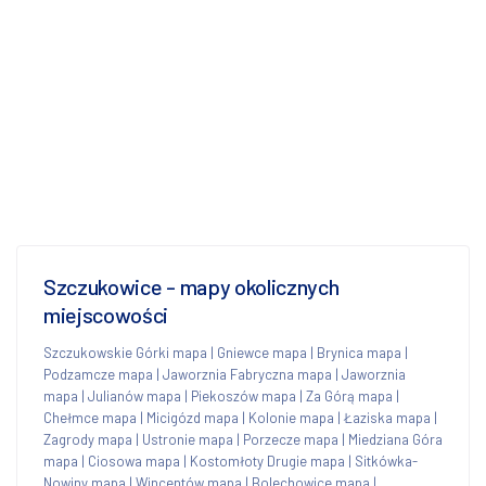
Szczukowice - mapy okolicznych
miejscowości
Szczukowskie Górki mapa
|
Gniewce mapa
|
Brynica mapa
|
Podzamcze mapa
|
Jaworznia Fabryczna mapa
|
Jaworznia
mapa
|
Julianów mapa
|
Piekoszów mapa
|
Za Górą mapa
|
Chełmce mapa
|
Micigózd mapa
|
Kolonie mapa
|
Łaziska mapa
|
Zagrody mapa
|
Ustronie mapa
|
Porzecze mapa
|
Miedziana Góra
mapa
|
Ciosowa mapa
|
Kostomłoty Drugie mapa
|
Sitkówka-
Nowiny mapa
|
Wincentów mapa
|
Bolechowice mapa
|