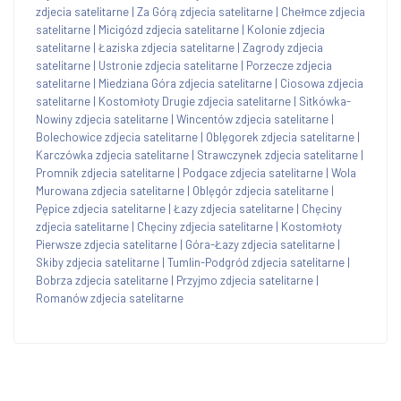
zdjecia satelitarne
|
Za Górą zdjecia satelitarne
|
Chełmce zdjecia
satelitarne
|
Micigózd zdjecia satelitarne
|
Kolonie zdjecia
satelitarne
|
Łaziska zdjecia satelitarne
|
Zagrody zdjecia
satelitarne
|
Ustronie zdjecia satelitarne
|
Porzecze zdjecia
satelitarne
|
Miedziana Góra zdjecia satelitarne
|
Ciosowa zdjecia
satelitarne
|
Kostomłoty Drugie zdjecia satelitarne
|
Sitkówka-
Nowiny zdjecia satelitarne
|
Wincentów zdjecia satelitarne
|
Bolechowice zdjecia satelitarne
|
Oblęgorek zdjecia satelitarne
|
Karczówka zdjecia satelitarne
|
Strawczynek zdjecia satelitarne
|
Promnik zdjecia satelitarne
|
Podgace zdjecia satelitarne
|
Wola
Murowana zdjecia satelitarne
|
Oblęgór zdjecia satelitarne
|
Pępice zdjecia satelitarne
|
Łazy zdjecia satelitarne
|
Chęciny
zdjecia satelitarne
|
Chęciny zdjecia satelitarne
|
Kostomłoty
Pierwsze zdjecia satelitarne
|
Góra-Łazy zdjecia satelitarne
|
Skiby zdjecia satelitarne
|
Tumlin-Podgród zdjecia satelitarne
|
Bobrza zdjecia satelitarne
|
Przyjmo zdjecia satelitarne
|
Romanów zdjecia satelitarne