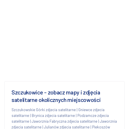
Szczukowice - zobacz mapy i zdjęcia
satelitarne okolicznych miejscowości
Szczukowskie Górki zdjecia satelitarne
|
Gniewce zdjecia
satelitarne
|
Brynica zdjecia satelitarne
|
Podzamcze zdjecia
satelitarne
|
Jaworznia Fabryczna zdjecia satelitarne
|
Jaworznia
zdjecia satelitarne
|
Julianów zdjecia satelitarne
|
Piekoszów