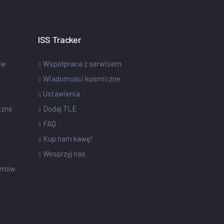
ISS Tracker
ów
Współpraca z serwisem
Wiadomości kosmiczne
Ustawienia
czne
Dodaj TLE
FAQ
Kup nam kawę!
Wesprzyj nas
omów