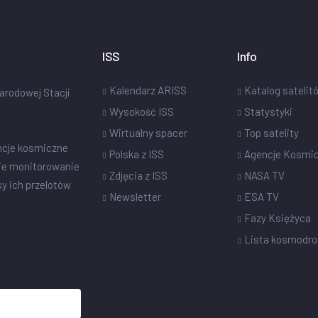
ISS
Info
Kalendarz ARISS
Katalog satelit
narodowej Stacji
Wysokość ISS
Statystyki
Wirtualny spacer
Top satelity
ncje kosmiczne
Polska z ISS
Agencje Kosmi
ie monitorowanie
Zdjęcia z ISS
NASA TV
sy ich przelotów
Newsletter
ESA TV
Fazy Księżyca
Lista kosmodr