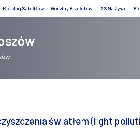
Katalog Satelitów
Godziny Przelotów
ISS Na Żywo
Po
koszów
szów
yszczenia światłem (light pollut