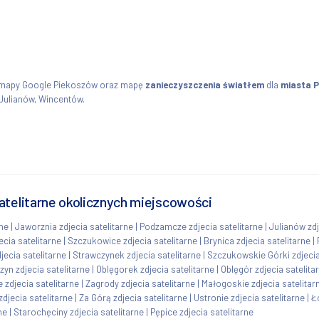
z mapy Google Piekoszów oraz mapę
zanieczyszczenia światłem
dla
miasta 
Julianów, Wincentów.
atelitarne okolicznych miejscowości
rne
|
Jaworznia zdjecia satelitarne
|
Podzamcze zdjecia satelitarne
|
Julianów zdj
cia satelitarne
|
Szczukowice zdjecia satelitarne
|
Brynica zdjecia satelitarne
|
ecia satelitarne
|
Strawczynek zdjecia satelitarne
|
Szczukowskie Górki zdjecia
zyn zdjecia satelitarne
|
Oblęgorek zdjecia satelitarne
|
Oblęgór zdjecia satelita
 zdjecia satelitarne
|
Zagrody zdjecia satelitarne
|
Małogoskie zdjecia satelitar
djecia satelitarne
|
Za Górą zdjecia satelitarne
|
Ustronie zdjecia satelitarne
|
Ł
ne
|
Starochęciny zdjecia satelitarne
|
Pępice zdjecia satelitarne