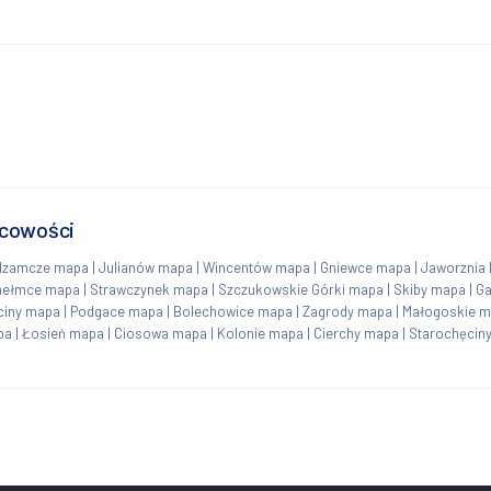
scowości
dzamcze mapa
|
Julianów mapa
|
Wincentów mapa
|
Gniewce mapa
|
Jaworznia
hełmce mapa
|
Strawczynek mapa
|
Szczukowskie Górki mapa
|
Skiby mapa
|
Ga
ciny mapa
|
Podgace mapa
|
Bolechowice mapa
|
Zagrody mapa
|
Małogoskie 
pa
|
Łosień mapa
|
Ciosowa mapa
|
Kolonie mapa
|
Cierchy mapa
|
Starochęcin