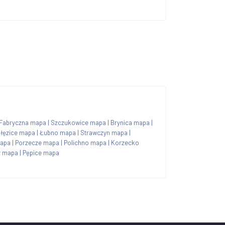
 Fabryczna mapa
|
Szczukowice mapa
|
Brynica mapa
|
łęzice mapa
|
Łubno mapa
|
Strawczyn mapa
|
mapa
|
Porzecze mapa
|
Polichno mapa
|
Korzecko
y mapa
|
Pępice mapa