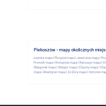
Piekoszów - mapy okolicznych miej
Łaziska mapa
|
Micigózd mapa
|
Jaworznia mapa
|
Po
Promnik mapa
|
Romanów mapa
|
Rykoszyn mapa
|
C
Oblęgorek mapa
|
Oblęgór mapa
|
Chęciny mapa
|
Chę
mapa
|
Akwizgran mapa
|
Za Górą mapa
|
Ustronie ma