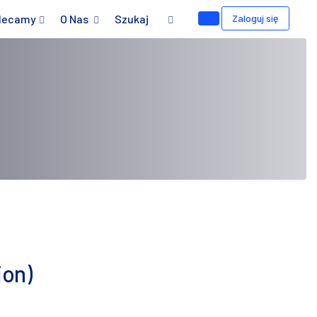
lecamy
O Nas
Szukaj
Zaloguj się
ion)