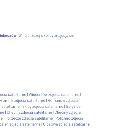
Piekoszów
. W najbliższej okolicy znajdują się
ecia satelitarne
|
Wincentów zdjecia satelitarne
|
Promnik zdjecia satelitarne
|
Romanów zdjecia
 satelitarne
|
Skiby zdjecia satelitarne
|
Gałęzice
rne
|
Chęciny zdjecia satelitarne
|
Chęciny zdjecia
ne
|
Porzecze zdjecia satelitarne
|
Polichno zdjecia
osień zdjecia satelitarne
|
Ciosowa zdjecia satelitarne