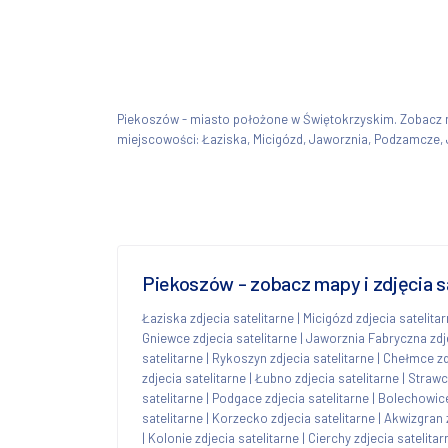
Piekoszów - miasto położone w Świętokrzyskim. Zobac
miejscowości: Łaziska, Micigózd, Jaworznia, Podzamcze, 
Piekoszów - zobacz mapy i zdjęcia s
Łaziska zdjecia satelitarne
|
Micigózd zdjecia satelita
Gniewce zdjecia satelitarne
|
Jaworznia Fabryczna zdje
satelitarne
|
Rykoszyn zdjecia satelitarne
|
Chełmce zdj
zdjecia satelitarne
|
Łubno zdjecia satelitarne
|
Strawc
satelitarne
|
Podgace zdjecia satelitarne
|
Bolechowice
satelitarne
|
Korzecko zdjecia satelitarne
|
Akwizgran z
|
Kolonie zdjecia satelitarne
|
Cierchy zdjecia satelitar