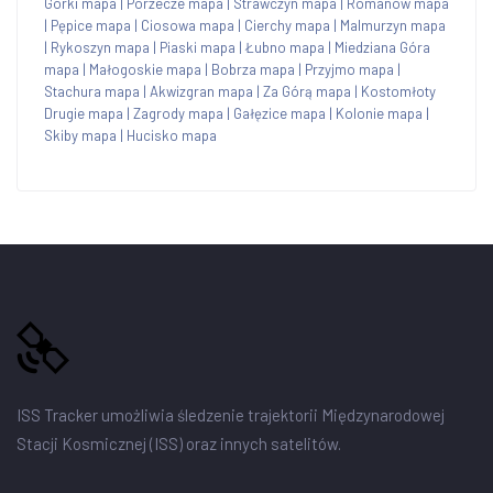
Górki mapa
|
Porzecze mapa
|
Strawczyn mapa
|
Romanów mapa
|
Pępice mapa
|
Ciosowa mapa
|
Cierchy mapa
|
Malmurzyn mapa
|
Rykoszyn mapa
|
Piaski mapa
|
Łubno mapa
|
Miedziana Góra
mapa
|
Małogoskie mapa
|
Bobrza mapa
|
Przyjmo mapa
|
Stachura mapa
|
Akwizgran mapa
|
Za Górą mapa
|
Kostomłoty
Drugie mapa
|
Zagrody mapa
|
Gałęzice mapa
|
Kolonie mapa
|
Skiby mapa
|
Hucisko mapa
ISS Tracker umożliwia śledzenie trajektorii Międzynarodowej
Stacji Kosmicznej (ISS) oraz innych satelitów.