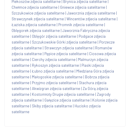
Piekoszów zdjecia satelitarne
|
Brynica zdjecia satelitarne
|
Chełmce zdjecia satelitarne
|
Gniewce zdjecia satelitarne
|
Szczukowice zdjecia satelitarne
|
Jaworznia zdjecia satelitarne
|
Strawczynek zdjecia satelitarne
|
Wincentów zdjecia satelitarne
|
Łaziska zdjecia satelitarne
|
Promnik zdjecia satelitarne
|
Oblęgorek zdjecia satelitarne
|
Jaworznia Fabryczna zdjecia
satelitarne
|
Oblęgór zdjecia satelitarne
|
Podgace zdjecia
satelitarne
|
Szczukowskie Górki zdjecia satelitarne
|
Porzecze
zdjecia satelitarne
|
Strawczyn zdjecia satelitarne
|
Romanów
zdjecia satelitarne
|
Pępice zdjecia satelitarne
|
Ciosowa zdjecia
satelitarne
|
Cierchy zdjecia satelitarne
|
Malmurzyn zdjecia
satelitarne
|
Rykoszyn zdjecia satelitarne
|
Piaski zdjecia
satelitarne
|
Łubno zdjecia satelitarne
|
Miedziana Góra zdjecia
satelitarne
|
Małogoskie zdjecia satelitarne
|
Bobrza zdjecia
satelitarne
|
Przyjmo zdjecia satelitarne
|
Stachura zdjecia
satelitarne
|
Akwizgran zdjecia satelitarne
|
Za Górą zdjecia
satelitarne
|
Kostomłoty Drugie zdjecia satelitarne
|
Zagrody
zdjecia satelitarne
|
Gałęzice zdjecia satelitarne
|
Kolonie zdjecia
satelitarne
|
Skiby zdjecia satelitarne
|
Hucisko zdjecia
satelitarne