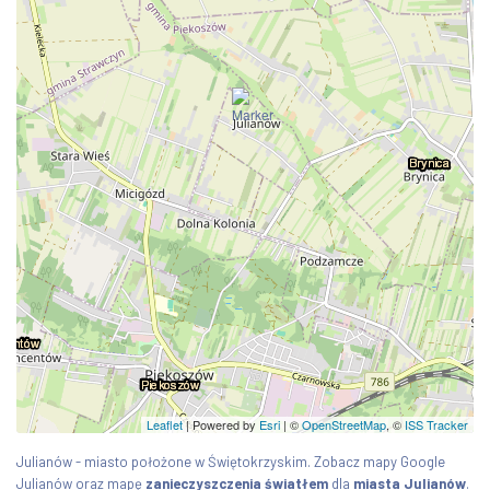
Leaflet
| Powered by
Esri
|
©
OpenStreetMap
, ©
ISS Tracker
Julianów - miasto położone w Świętokrzyskim. Zobacz mapy Google
Julianów oraz mapę
zanieczyszczenia światłem
dla
miasta Julianów
.