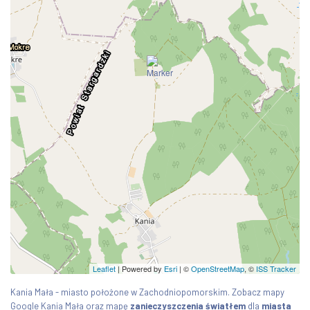
Leaflet
| Powered by
Esri
|
©
OpenStreetMap
, ©
ISS Tracker
Kania Mała - miasto położone w Zachodniopomorskim. Zobacz mapy
Google Kania Mała oraz mapę
zanieczyszczenia światłem
dla
miasta