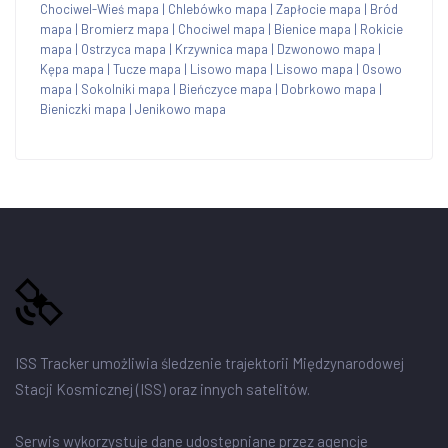
Chociwel-Wieś mapa
|
Chlebówko mapa
|
Zapłocie mapa
|
Bród
mapa
|
Bromierz mapa
|
Chociwel mapa
|
Bienice mapa
|
Rokicie
mapa
|
Ostrzyca mapa
|
Krzywnica mapa
|
Dzwonowo mapa
|
Kępa mapa
|
Tucze mapa
|
Lisowo mapa
|
Lisowo mapa
|
Osowo
mapa
|
Sokolniki mapa
|
Bieńczyce mapa
|
Dobrkowo mapa
|
Bieniczki mapa
|
Jenikowo mapa
ISS Tracker umożliwia śledzenie trajektorii Międzynarodowej
Stacji Kosmicznej (ISS) oraz innych satelitów.
Serwis wykorzystuje dane udostępniane przez agencje