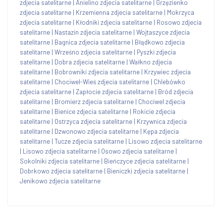
zdjecia satelitarne
|
Anielino zdjecia satelitarne
|
Grzęzienko
zdjecia satelitarne
|
Krzemienna zdjecia satelitarne
|
Mokrzyca
zdjecia satelitarne
|
Kłodniki zdjecia satelitarne
|
Rosowo zdjecia
satelitarne
|
Nastazin zdjecia satelitarne
|
Wojtaszyce zdjecia
satelitarne
|
Bagnica zdjecia satelitarne
|
Błądkowo zdjecia
satelitarne
|
Wrześno zdjecia satelitarne
|
Pyszki zdjecia
satelitarne
|
Dobra zdjecia satelitarne
|
Wałkno zdjecia
satelitarne
|
Bobrowniki zdjecia satelitarne
|
Krzywiec zdjecia
satelitarne
|
Chociwel-Wieś zdjecia satelitarne
|
Chlebówko
zdjecia satelitarne
|
Zapłocie zdjecia satelitarne
|
Bród zdjecia
satelitarne
|
Bromierz zdjecia satelitarne
|
Chociwel zdjecia
satelitarne
|
Bienice zdjecia satelitarne
|
Rokicie zdjecia
satelitarne
|
Ostrzyca zdjecia satelitarne
|
Krzywnica zdjecia
satelitarne
|
Dzwonowo zdjecia satelitarne
|
Kępa zdjecia
satelitarne
|
Tucze zdjecia satelitarne
|
Lisowo zdjecia satelitarne
|
Lisowo zdjecia satelitarne
|
Osowo zdjecia satelitarne
|
Sokolniki zdjecia satelitarne
|
Bieńczyce zdjecia satelitarne
|
Dobrkowo zdjecia satelitarne
|
Bieniczki zdjecia satelitarne
|
Jenikowo zdjecia satelitarne