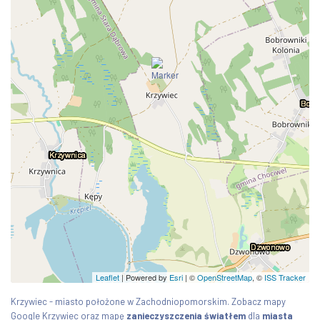
Leaflet
| Powered by
Esri
|
©
OpenStreetMap
, ©
ISS Tracker
Krzywiec - miasto położone w Zachodniopomorskim. Zobacz mapy
Google Krzywiec oraz mapę
zanieczyszczenia światłem
dla
miasta