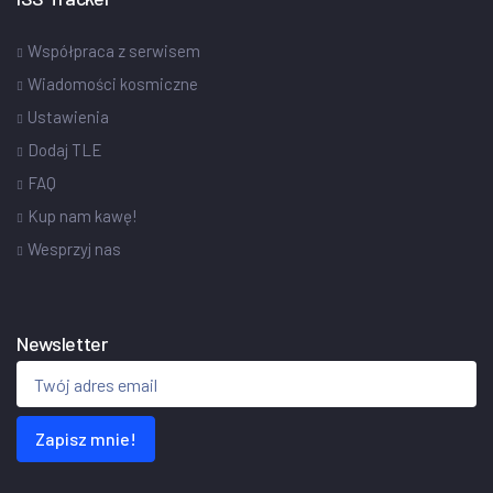
Współpraca z serwisem
Wiadomości kosmiczne
Ustawienia
Dodaj TLE
FAQ
Kup nam kawę!
Wesprzyj nas
Newsletter
Zapisz mnie!