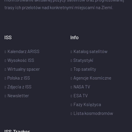
trasy ich przelotów nad konkretnymi miejscami na Ziemi.
ISS
Info
Kalendarz ARISS
Katalog satelitów
Wysokość ISS
Statystyki
Wirtualny spacer
Top satelity
Polska z ISS
Agencje Kosmiczne
Zdjęcia z ISS
NASA TV
Newsletter
ESA TV
Fazy Księżyca
Lista kosmodromów
ISS Tracker