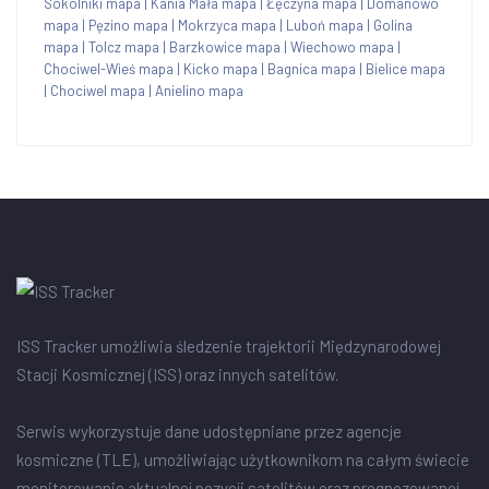
Sokolniki mapa
|
Kania Mała mapa
|
Łęczyna mapa
|
Domanowo
mapa
|
Pęzino mapa
|
Mokrzyca mapa
|
Luboń mapa
|
Golina
mapa
|
Tolcz mapa
|
Barzkowice mapa
|
Wiechowo mapa
|
Chociwel-Wieś mapa
|
Kicko mapa
|
Bagnica mapa
|
Bielice mapa
|
Chociwel mapa
|
Anielino mapa
ISS Tracker umożliwia śledzenie trajektorii Międzynarodowej
Stacji Kosmicznej (ISS) oraz innych satelitów.
Serwis wykorzystuje dane udostępniane przez agencje
kosmiczne (TLE), umożliwiając użytkownikom na całym świecie
monitorowanie aktualnej pozycji satelitów oraz prognozowanej