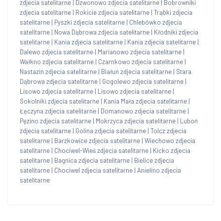
zdjecia satelitarne
|
Dzwonowo zdjecia satelitarne
|
Bobrowniki
zdjecia satelitarne
|
Rokicie zdjecia satelitarne
|
Trąbki zdjecia
satelitarne
|
Pyszki zdjecia satelitarne
|
Chlebówko zdjecia
satelitarne
|
Nowa Dąbrowa zdjecia satelitarne
|
Kłodniki zdjecia
satelitarne
|
Kania zdjecia satelitarne
|
Kania zdjecia satelitarne
|
Dalewo zdjecia satelitarne
|
Marianowo zdjecia satelitarne
|
Wałkno zdjecia satelitarne
|
Czarnkowo zdjecia satelitarne
|
Nastazin zdjecia satelitarne
|
Białuń zdjecia satelitarne
|
Stara
Dąbrowa zdjecia satelitarne
|
Gogolewo zdjecia satelitarne
|
Lisowo zdjecia satelitarne
|
Lisowo zdjecia satelitarne
|
Sokolniki zdjecia satelitarne
|
Kania Mała zdjecia satelitarne
|
Łęczyna zdjecia satelitarne
|
Domanowo zdjecia satelitarne
|
Pęzino zdjecia satelitarne
|
Mokrzyca zdjecia satelitarne
|
Luboń
zdjecia satelitarne
|
Golina zdjecia satelitarne
|
Tolcz zdjecia
satelitarne
|
Barzkowice zdjecia satelitarne
|
Wiechowo zdjecia
satelitarne
|
Chociwel-Wieś zdjecia satelitarne
|
Kicko zdjecia
satelitarne
|
Bagnica zdjecia satelitarne
|
Bielice zdjecia
satelitarne
|
Chociwel zdjecia satelitarne
|
Anielino zdjecia
satelitarne