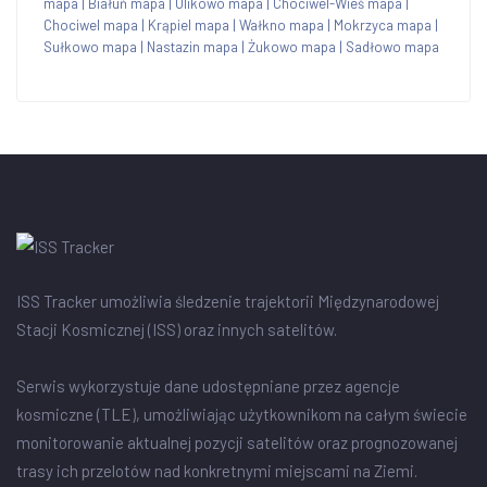
mapa
|
Białuń mapa
|
Ulikowo mapa
|
Chociwel-Wieś mapa
|
Chociwel mapa
|
Krąpiel mapa
|
Wałkno mapa
|
Mokrzyca mapa
|
Sułkowo mapa
|
Nastazin mapa
|
Żukowo mapa
|
Sadłowo mapa
ISS Tracker umożliwia śledzenie trajektorii Międzynarodowej
Stacji Kosmicznej (ISS) oraz innych satelitów.
Serwis wykorzystuje dane udostępniane przez agencje
kosmiczne (TLE), umożliwiając użytkownikom na całym świecie
monitorowanie aktualnej pozycji satelitów oraz prognozowanej
trasy ich przelotów nad konkretnymi miejscami na Ziemi.