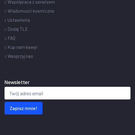
Współpraca z serwisem
Wiadomości kosmiczne
Ustawienia
Dodaj TLE
FAQ
Kup nam kawę!
Wesprzyj nas
Newsletter
Zapisz mnie!