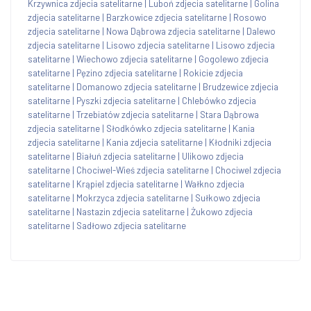
Krzywnica zdjecia satelitarne
|
Luboń zdjecia satelitarne
|
Golina
zdjecia satelitarne
|
Barzkowice zdjecia satelitarne
|
Rosowo
zdjecia satelitarne
|
Nowa Dąbrowa zdjecia satelitarne
|
Dalewo
zdjecia satelitarne
|
Lisowo zdjecia satelitarne
|
Lisowo zdjecia
satelitarne
|
Wiechowo zdjecia satelitarne
|
Gogolewo zdjecia
satelitarne
|
Pęzino zdjecia satelitarne
|
Rokicie zdjecia
satelitarne
|
Domanowo zdjecia satelitarne
|
Brudzewice zdjecia
satelitarne
|
Pyszki zdjecia satelitarne
|
Chlebówko zdjecia
satelitarne
|
Trzebiatów zdjecia satelitarne
|
Stara Dąbrowa
zdjecia satelitarne
|
Słodkówko zdjecia satelitarne
|
Kania
zdjecia satelitarne
|
Kania zdjecia satelitarne
|
Kłodniki zdjecia
satelitarne
|
Białuń zdjecia satelitarne
|
Ulikowo zdjecia
satelitarne
|
Chociwel-Wieś zdjecia satelitarne
|
Chociwel zdjecia
satelitarne
|
Krąpiel zdjecia satelitarne
|
Wałkno zdjecia
satelitarne
|
Mokrzyca zdjecia satelitarne
|
Sułkowo zdjecia
satelitarne
|
Nastazin zdjecia satelitarne
|
Żukowo zdjecia
satelitarne
|
Sadłowo zdjecia satelitarne